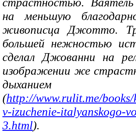
страстностью. Ваятель
на меньшую благодарн
живописца Джотто. Тр
большей нежностью ист
сделал Джованни на ре
изображении же страстн
дыхани
(
http://www.rulit.me/books/
v-izuchenie-italyanskogo-v
3.html
).