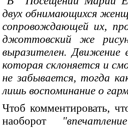
"В “Посещении Марии Е
двух обнимающихся женщ
сопровождающей их, про
джоттовский же рисун
выразителен. Движение е
которая склоняется и см
не забывается, тогда к
лишь воспоминание о гарм
Чтоб комментировать, чт
наоборот
"впечатлен