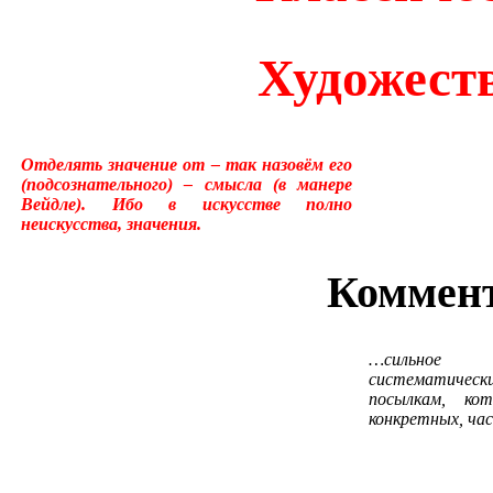
много лет пользовался ус
Художест
«подсознательный» в отнош
надо было писать «сверхсо
Отделять значение от – так назовём его
менять в тысячах мест, ни
(подсознательного) – смысла (в манере
Вейдле). Ибо в искусстве полно
устаревшим.Ещё одна накл
неискусства, значения.
применение слова «сознани
Коммент
состояние, противоположн
…сильное 
[отличающемуся от сезонно
систематичес
посылкам, ко
у растений, и у бактерий.
конкретных, ча
вторая сигнальная система,