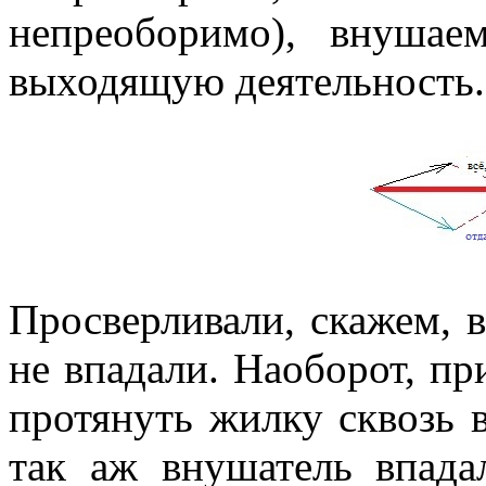
нигде уточнять и акцентир
непреоборимо), внуша
выходящую деятельность.
Просверливали, скажем, в
не впадали. Наоборот, пр
протянуть жилку сквозь 
так аж внушатель впада