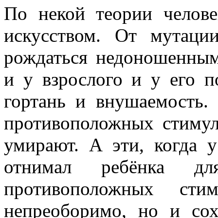
По некой теории челов
всюду применял как чисто 
противопоставляя подсозн
искусством. От мутации
подсознательное часто при
рождаться недоношенным
то обеспечивает любое чел
и у взрослого и у его п
одна его часть, которая – 
гортань и внушаемость.
– обеспечивает в неприкл
противоположных стимул
подсознаний автора и вос
умирают. А эти, когда 
поводу. По несокровенном
отнимал ребёнка дл
подсознаний в прикладном 
противоположных сти
то, знаемом и рожденном з
непреоборимо, но и сох