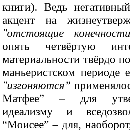
книги). Ведь негативны
акцент на жизнеутвер
"отстоящие конечност
опять четвёртую инт
материальности твёрдо п
маньеристском периоде е
"изгоняются”
применялос
Матфее” – для утвер
идеализму и вседозво
“Моисее” – для, наоборо