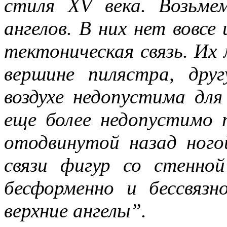
стиля XV века. Возьме
всюду применял как чисто 
ангелов. В них нет вовсе
противопоставляя подсозн
тектоническая связь. Их
подсознательное часто при
вершине пилястра, др
то обеспечивает любое чел
воздухе недопустима для
одна его часть, которая – 
еще более недопустимо 
– обеспечивает в неприкл
отодвинутой назад ного
подсознаний автора и вос
связи фигур со стенно
поводу. По несокровенном
бесформенно и бессвяз
подсознаний в прикладном 
верхние ангелы”.
то, знаемом и рожденном з