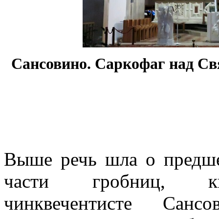
Сансовино. Саркофаг над С
Выше речь шла о предш
части гробниц, ква
чинквечентисте Сан