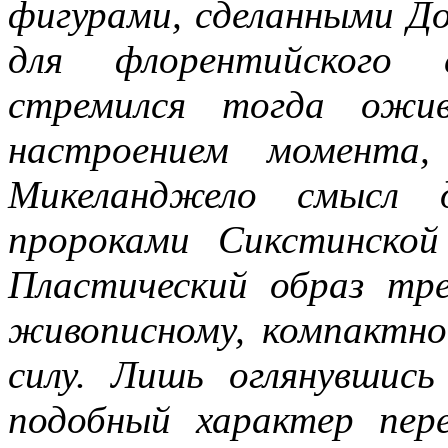
фигурами, сделанными До
для флорентийского 
стремился тогда ожи
настроением момента,
Микеланджело смысл 
пророками Сикстинской
Пластический образ тр
живописному, компактн
силу. Лишь оглянувшис
подобный характер пер