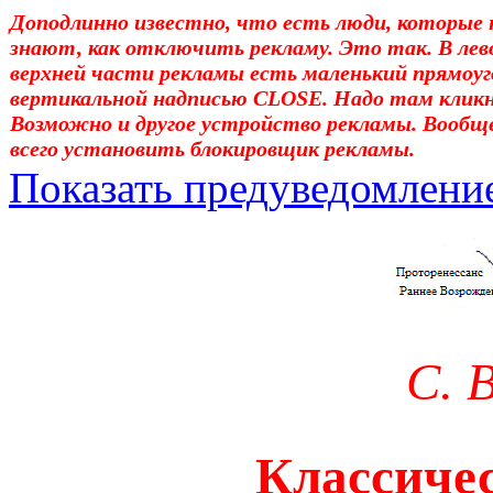
Доподлинно известно, что есть люди, которые 
знают, как отключить рекламу. Это так. В лев
верхней части рекламы есть маленький прямоуг
вертикальной надписью CLOSE. Надо там клик
Возможно и другое устройство рекламы. Вообщ
всего установить блокировщик рекламы.
Показать предуведомлени
Уважаемые! Умоляю: не са
отошли от суеты. – Перед 
трудным чтением. И ещё: п
С. 
достаточно, чтоб понять. 
медленно перечитать, или 
Классичес
что не понятно.Прошу про