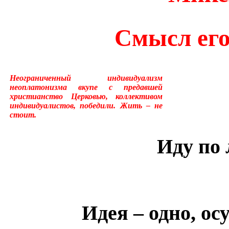
много лет пользовался ус
Смысл его
«подсознательный» в отнош
надо было писать «сверхсо
Неограниченный индивидуализм
менять в тысячах мест, ни
неоплатонизма вкупе с предавшей
христианство Церковью, коллективом
устаревшим.Ещё одна накл
индивидуалистов, победили. Жить – не
стоит.
применение слова «сознани
Иду по
состояние, противоположн
[отличающемуся от сезонно
у растений, и у бактерий.
Идея – одно, ос
вторая сигнальная система,