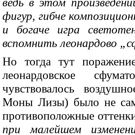
ведь в этом произведен
фигур, гибче композицио
и богаче игра светоте
вспомнить леонардово „с
Но тогда тут поражени
леонардовское сфума
чувствовалось воздушн
Моны Лизы) было не сам
противоположные оттенк
при малейшем изменен