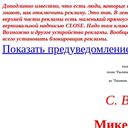
Доподлинно известно, что есть люди, которые 
знают, как отключить рекламу. Это так. В лев
верхней части рекламы есть маленький прямоуг
вертикальной надписью CLOSE. Надо там клик
Возможно и другое устройство рекламы. Вообщ
всего установить блокировщик рекламы.
Показать предуведомлени
Уважаемые! Умоляю: не са
отошли от суеты. – Перед 
трудным чтением. И ещё: п
С. 
достаточно, чтоб понять. 
медленно перечитать, или 
Мике
что не понятно.Прошу про