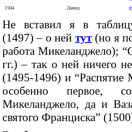
1504
Давид
т
Не вставил я в табли
(1497) – о ней
тут
(но я п
работа Микеланджело); “
гг.
) – так о ней ничего н
(1495-1496) и “Распятие 
особенно первое, со
Микеланджело, да и Ваз
святого Франциска” (1500)