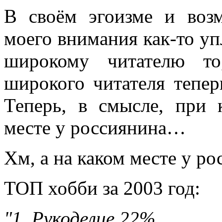
всюду применял как чисто 
В своём эгоизме и возм
противопоставляя подсозн
моего внимания как-то уп
подсознательное часто при
широкому читателю то
то обеспечивает любое чел
широкого читателя тепер
одна его часть, которая – 
Теперь, в смысле, при 
– обеспечивает в неприкл
месте у россиянина…
подсознаний автора и вос
Хм, а на каком месте у ро
поводу. По несокровенном
ТОП хобби за 2003 год:
подсознаний в прикладном 
то, знаемом и рожденном з
"1. Рукоделие 22%