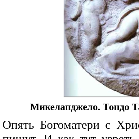
Микеланджело. Тондо Та
Опять Богоматери с Хри
пишут. И как тут узрет