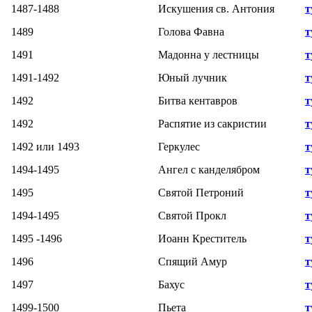
1487-1488
Искушения св. Антония
т
1489
Голова Фавна
т
1491
Мадонна у лестницы
т
1491-1492
Юный лучник
т
1492
Битва кентавров
т
1492
Распятие из сакристии
т
1492 или 1493
Геркулес
т
1494-1495
Ангел с канделябром
т
1495
Святой Петроний
т
1494-1495
Святой Прокл
т
1495 -1496
Иоанн Креститель
т
1496
Спящий Амур
т
1497
Бахус
т
1499-1500
Пьета
т