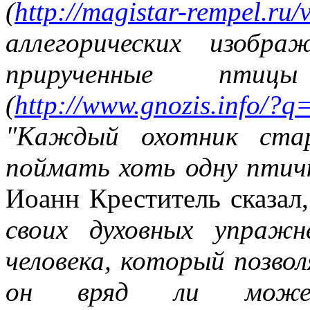
(
http://magistar-rempel.ru
аллегорических изобр
прирученные пти
(
http://www.gnozis.info/?q
"Каждый охотник стар
поймать хоть одну птич
Иоанн Креститель сказал
своих духовных упраж
человека, который позвол
он вряд ли може