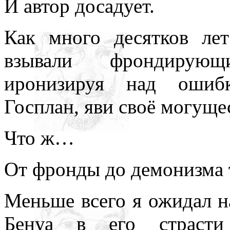
И автор досадует.
Как много десятков лет
взывали фрондирующ
иронизируя над ошибк
Госплан, яви своё могущес
Что ж…
От фронды до демонизма 
Меньше всего я ожидал н
Бенуа в его страсти