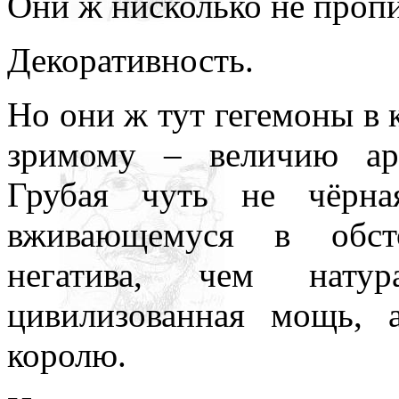
Они ж нисколько не проп
Декоративность.
Но они ж тут гегемоны в к
зримому – величию арх
Грубая чуть не чёрна
вживающемуся в обсто
негатива, чем натур
цивилизованная мощь, 
королю.