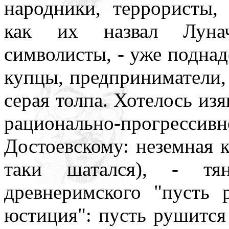
народники, террористы,
как их назвал Лунач
символисты, - уже поднад
купцы, предприниматели,
серая толпа. Хотелось изя
рационально-прогрессив
Достоевскому: неземная к
таки шатался), - тян
древнеримского "пусть 
юстиция": пусть рушится 