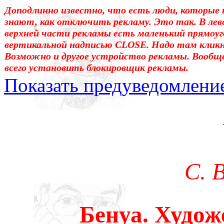
Доподлинно известно, что есть люди, которые 
знают, как отключить рекламу. Это так. В лев
верхней части рекламы есть маленький прямоуг
вертикальной надписью CLOSE. Надо там клик
Возможно и другое устройство рекламы. Вообщ
всего установить блокировщик рекламы.
Показать предуведомлени
Уважаемые! Умоляю: не са
отошли от суеты. – Перед 
трудным чтением. И ещё: п
С. 
достаточно, чтоб понять. 
медленно перечитать, или 
Бенуа. Худо
что не понятно.Прошу про