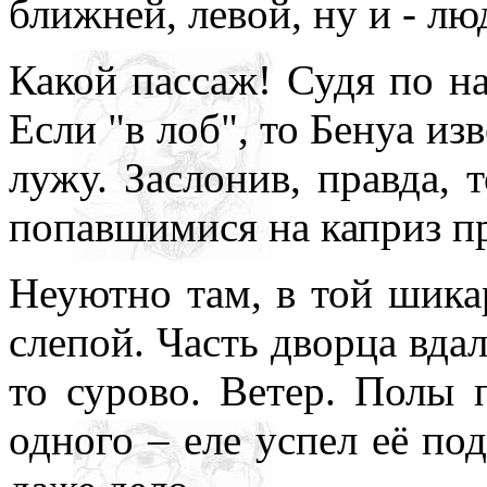
ближней, левой, ну и - лю
Какой пассаж! Судя по на
Если "в лоб", то Бенуа из
лужу. Заслонив, правда, 
попавшимися на каприз п
Неуютно там, в той шика
слепой. Часть дворца вдал
то сурово. Ветер. Полы 
одного – еле успел её по