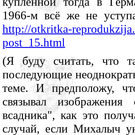
купленной тогда в Герм
1966-м всё же не уступ
http://otkritka-reprodukzij
post_15.html
(Я буду считать, что 
последующие неоднократн
теме. И предположу, ч
связывал изображения
всадника", как это полу
случай, если Михалыч у