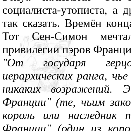
социалиста-утописта, а д
так сказать. Времён кон
Тот Сен-Симон мечтал
привилегии пэров Франции
"От государя герцо
иерархических ранга, чье
никаких возражений. 
Франции" (те, чьим зак
король или наследник п
Франции" (один из кор