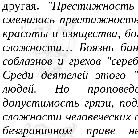
другая.
"Престижность
сменилась престижность
красоты и изящества, б
сложности… Боязнь бан
соблазнов и грехов "сере
Среди деятелей этого 
людей. Но
пропове
допустимость грязи, по
сложности человеческих 
безграничном праве н