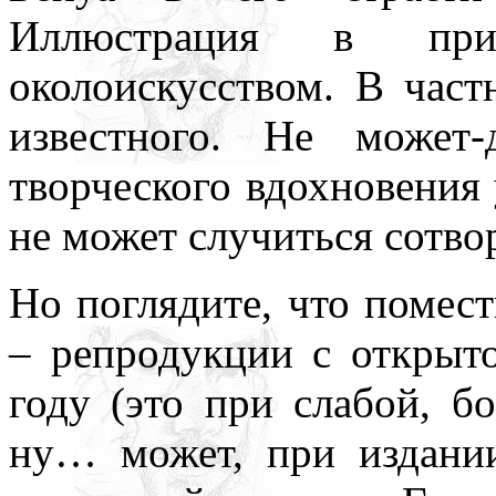
Иллюстрация в пр
околоискусством. В час
известного. Не может
творческого вдохновения у
не может случиться сотво
Но поглядите, что помес
– репродукции с открыт
году (это при слабой, б
ну… может, при издании