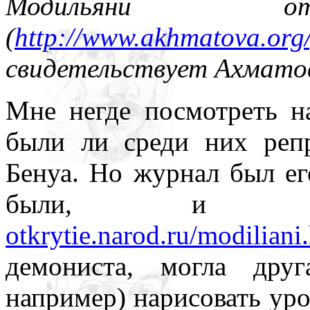
Модильяни отк
нигде уточнять и акцентир
(
http://www.akhmatova.org
свидетельствует Ахматов
Мне негде посмотреть н
были ли среди них реп
Бенуа. Но журнал был ег
были, и в
otkrytie.narod.ru/modiliani
демониста, могла дру
например) нарисовать ур