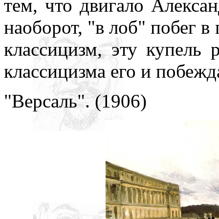
тем, что двигало Алекса
наоборот, "в лоб" побег в
классицизм, эту купель 
классицизма его и побежд
"Версаль". (1906)