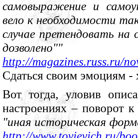
самовыражение и само
вело к необходимости та
случае претендовать на с
дозволено""
http://magazines.russ.ru/no
Сдаться своим эмоциям -
Вот тогда, уловив опи
настроениях – поворот к
"иная историческая форм
http://www.tovievich.ru/bo