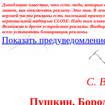
Доподлинно известно, что есть люди, которые 
знают, как отключить рекламу. Это так. В лев
верхней части рекламы есть маленький прямоуг
вертикальной надписью CLOSE. Надо там клик
Возможно и другое устройство рекламы. Вообщ
всего установить блокировщик рекламы.
Показать предуведомлени
Уважаемые! Умоляю: не са
отошли от суеты. – Перед 
трудным чтением. И ещё: п
С. 
достаточно, чтоб понять. 
медленно перечитать, или 
Пушкин. Боро
что не понятно.Прошу про