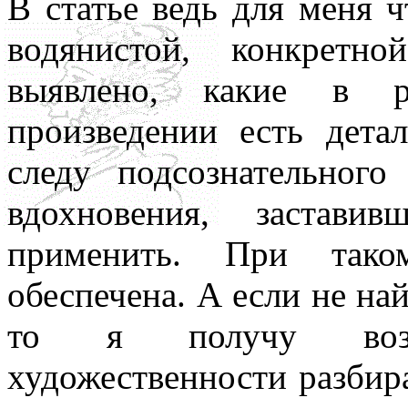
В статье ведь для меня 
всюду применял как чисто 
водянистой, конкретн
противопоставляя подсозн
выявлено, какие в ра
подсознательное часто при
произведении есть дета
то обеспечивает любое чел
следу подсознательного
одна его часть, которая – 
вдохновения, застави
– обеспечивает в неприкл
применить. При тако
подсознаний автора и вос
обеспечена. А если не на
поводу. По несокровенном
то я получу возм
подсознаний в прикладном 
художественности разбир
то, знаемом и рожденном з