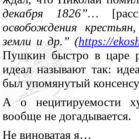
декабря 1826”…
[рас
освобождения крестьян
земли и др.” (
https://ekos
Пушкин быстро в царе р
идеал называют так: ид
был упомянутый консенсу
А о нецитируемости х
вообще не догадывается.
Не виноватая я…