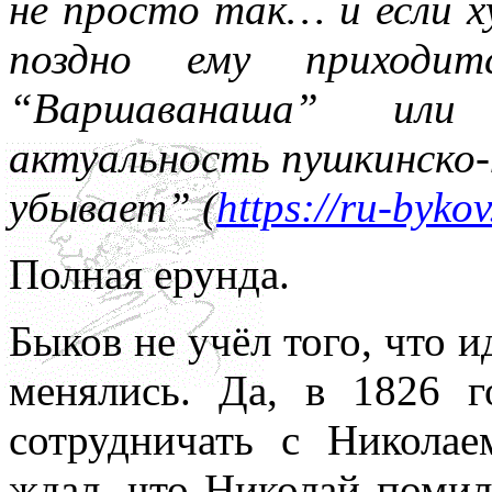
не просто так… и если х
поздно ему приходи
“Варшаванаша” ил
актуальность пушкинско-
убывает” (
https://ru-byko
Полная ерунда.
Быков не учёл того, что 
менялись. Да, в 1826
сотрудничать с Никола
ждал, что Николай помил