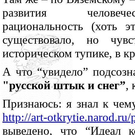
развития человечес
рациональность (хоть э
существовало, но чув
историческом тупике, в к
А что “увидело” подсоз
"русской штык и снег”
, 
Признаюсь: я знал к чему
http://art-otkrytie.narod.r
выведено, что “Идеал 