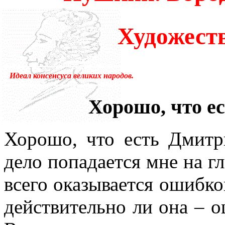
много лет пользовался ус
Художест
«подсознательный» в отнош
надо было писать «сверхсо
Идеал консенсуса великих народов.
менять в тысячах мест, ни
устаревшим.Ещё одна накл
Хорошо, что е
применение слова «сознани
Хорошо, что есть Дмитр
состояние, противоположн
дело попадается мне на гл
[отличающемуся от сезонно
всего оказывается ошибко
у растений, и у бактерий.
действительно ли она – о
вторая сигнальная система,