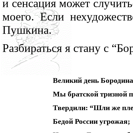
и сенсация может случить
нигде уточнять и акцентир
моего. Если нехудожест
Пушкина.
Разбираться я стану с “Б
Великий день Бородин
Мы братской тризной 
Твердили: “Шли же пле
Бедой России угрожая;