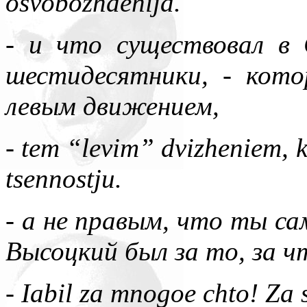
osvobozhdenija.
- и что существовал 
шестидесятники, - кот
левым движением,
- tem “levim” dvizheniem, k
tsennostju.
- а не правым, что ты са
Высоцкий был за то, за ч
- Iabil za mnogoe chto! Za