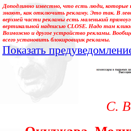
Доподлинно известно, что есть люди, которые 
знают, как отключить рекламу. Это так. В лев
верхней части рекламы есть маленький прямоуг
вертикальной надписью CLOSE. Надо там клик
Возможно и другое устройство рекламы. Вообщ
всего установить блокировщик рекламы.
Показать предуведомлени
Уважаемые! Умоляю: не са
отошли от суеты. – Перед 
трудным чтением. И ещё: п
достаточно, чтоб понять. 
С. 
медленно перечитать, или 
что не понятно.Прошу про