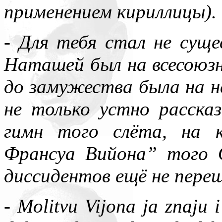
применением кириллицы).
- Для тебя стал не сущ
Наташей был на всесоюз
до замужества была на не
не только устно расска
гимн того слёта, на 
Франсуа Вийона” того 
диссидентов ещё не переш
- Molitvu Vijona ja znaju 