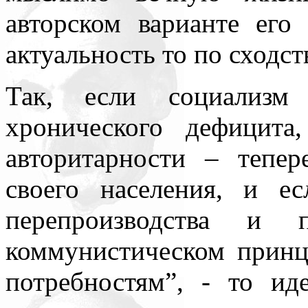
авторском варианте его
актуальность то по сходст
Так, если социализ
хронического дефицит
авторитарности – тепе
своего населения, и ес
перепроизводства и п
коммунистическом прин
потребностям”, - то ид