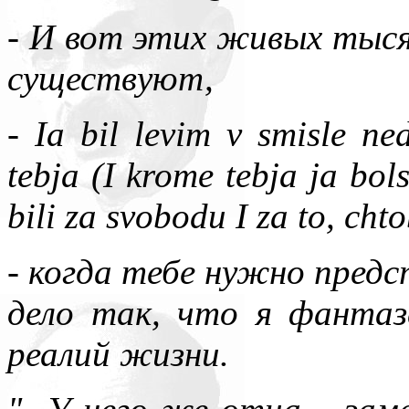
- И вот этих живых тыся
существуют,
- Ia bil levim v smisle ned
tebja (I krome tebja ja bols
bili za svobodu I za to, cht
- когда тебе нужно предс
дело так, что я фанта
реалий жизни.