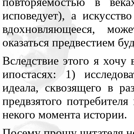
повторяемостью в века
исповедует), а искусств
вдохновляющееся, мож
оказаться предвестием бу
Вследствие этого я хочу 
ипостасях: 1) исследов
идеала, сквозящего в ра
предвзятого потребителя 
некого момента истории.
Посему прошу читателя не