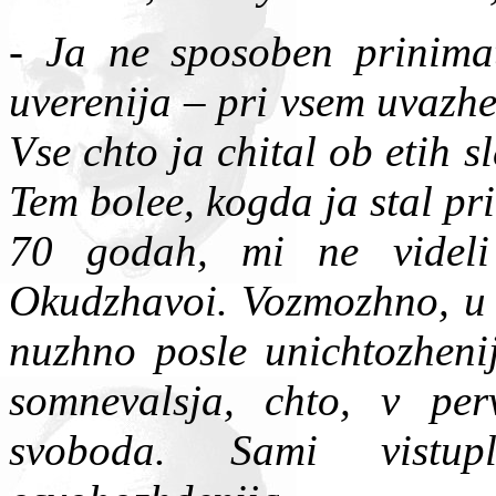
- Ja ne sposoben prinimat
uverenija – pri vsem uvazhen
Vse chto ja chital ob etih s
Tem bolee, kogda ja stal pr
70 godah, mi ne videli
Okudzhavoi. Vozmozhno, u l
nuzhno posle unichtozhenij
somnevalsja, chto, v per
svoboda. Sami vistup