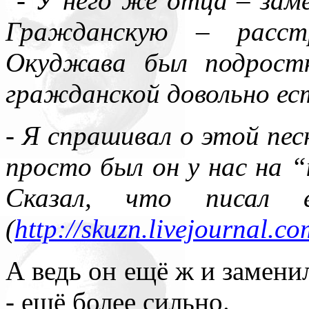
"- У него же отца – зам
Гражданскую – расст
Окуджава был подрост
гражданской довольно ес
- Я спрашивал о этой пес
просто был он у нас на 
Сказал, что писал 
(
http://skuzn.livejournal.c
А ведь он ещё ж и замени
- ещё более сильно.