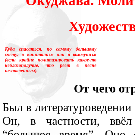
Окуджава. Моли
много лет пользовался ус
«подсознательный» в отнош
Художест
надо было писать «сверхсо
менять в тысячах мест, ни
Куда спасаться, по самому большому
счёту: в капитализм или в коммунизм
устаревшим.Ещё одна накл
(если крайне политизировать какое-то
неблагополучие, что реет в песне
незаявленным).
применение слова «сознани
От чего от
состояние, противоположн
[отличающемуся от сезонно
Был в литературоведении
у растений, и у бактерий.
Он, в частности, ввё
вторая сигнальная система,
“большое время”. Оно о