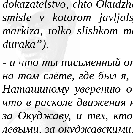
dokazatelstvo, chto Okudzh
smisle v kotorom javljal
markiza, tolko slishkom ma
duraka”).
- и что ты письменный 
на том слёте, где был я
Наташиному уверению о
что в расколе движения н
за Окуджаву, и тех, кто
левыми, за окуджавскими