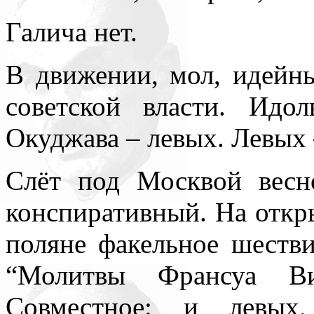
Галича нет.
В движении, мол, идейны
советской власти. Идо
Окуджава – левых. Левых
Слёт под Москвой весн
конспиративный. На откр
поляне факельное шеств
“Молитвы Франсуа Ви
Совместное: и левых