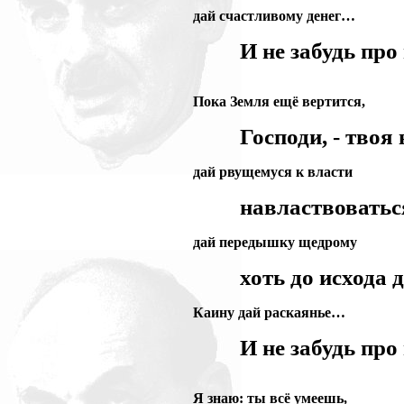
дай счастливому денег…
И не забудь про
Пока Земля ещё вертится,
Господи, - твоя 
дай рвущемуся к власти
навластвоватьс
дай передышку щедрому
хоть до исхода д
Каину дай раскаянье…
И не забудь про
Я знаю: ты всё умеешь,