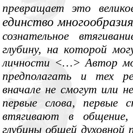
превращает это велик
единство многообрази
сознательное втягива
глубину, на которой мо
личности <…> Автор мо
предполагать и тех р
вначале не смогут или н
первые слова, первые 
втягивают в общение,
глубины общей духовной