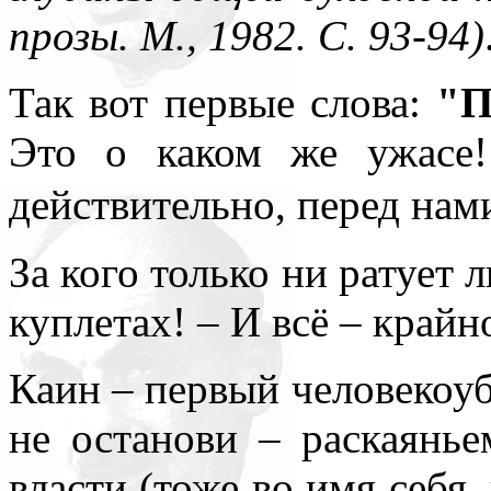
прозы. М., 1982. С. 93-94)
Так вот первые слова:
"П
Это о каком же ужасе!
действительно, перед на
За кого только ни ратует 
куплетах! – И всё – крайн
Каин – первый человекоуби
не останови – раскаянье
власти (тоже во имя себя, 