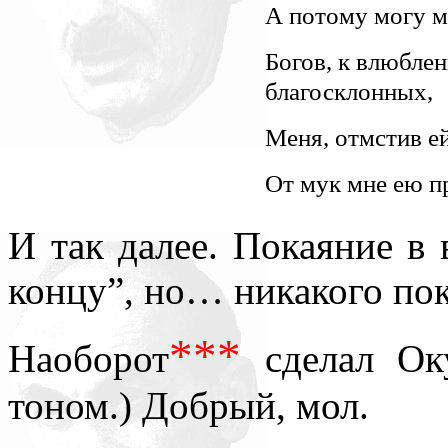
А потому могу м
Богов, к влюбле
благосклонных,
Меня, отмстив ей
От мук мне ею п
И так далее. Покаяние в
концу”, но… никакого пок
***
Наоборот
сделал Ок
тоном.) Добрый, мол.