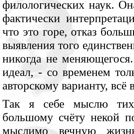
филологических наук. Он
нигде уточнять и акцентир
фактически интерпретац
что это горе, отказ больш
выявления того единственн
никогда не меняющегося.
идеал, - со временем тол
авторскому варианту, всё в
Так я себе мыслю тих
большому счёту некой по
мыслимо вечную жизнь