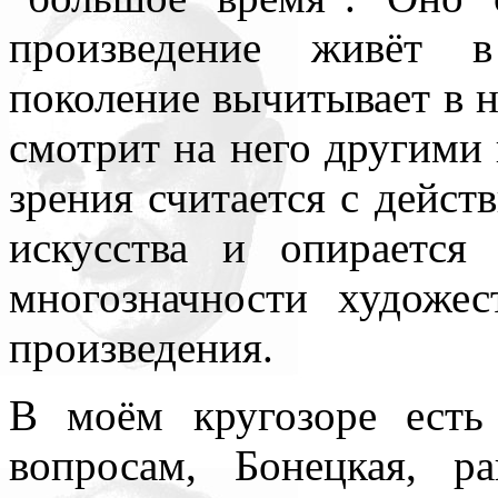
всюду применял как чисто 
произведение живёт в
противопоставляя подсозн
поколение вычитывает в нё
подсознательное часто при
смотрит на него другими 
то обеспечивает любое чел
зрения считается с дейст
одна его часть, которая – 
искусства и опираетс
– обеспечивает в неприкл
многозначности художес
подсознаний автора и вос
произведения.
поводу. По несокровенном
В моём кругозоре есть
подсознаний в прикладном 
вопросам, Бонецкая, р
то, знаемом и рожденном з