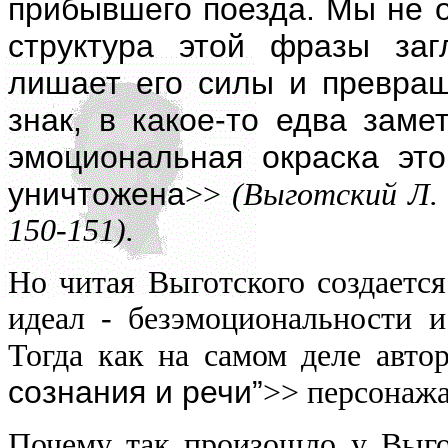
прибывшего поезда. Мы не о
структура этой фразы заг
лишает его силы и превращ
знак, в какое-то едва заме
эмоциональная окраска это
уничтожена
>>
(Выготский Л. С
150-151).
Но читая Выготского создается
идеал - безэмоциональности и
Тогда как на самом деле авто
сознания и речи”
>> персонажа
Почему так произошло у Выго