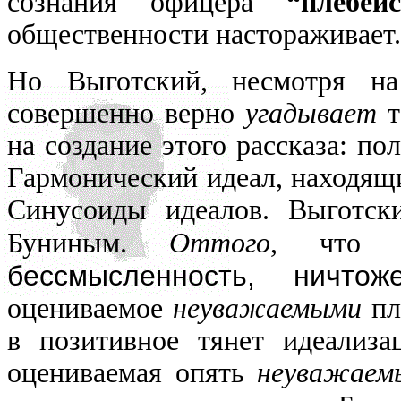
сознания офицера
“плебей
общественности настораживает.
Но Выготский, несмотря на
совершенно верно
угадывает
т
на создание этого рассказа: по
Гармонический идеал, находящ
Синусоиды идеалов. Выготс
Буниным.
Оттого
, что 
бессмысленность, ничто
оцениваемое
неуважаемыми
пл
в позитивное тянет идеализа
оцениваемая опять
неуважаем