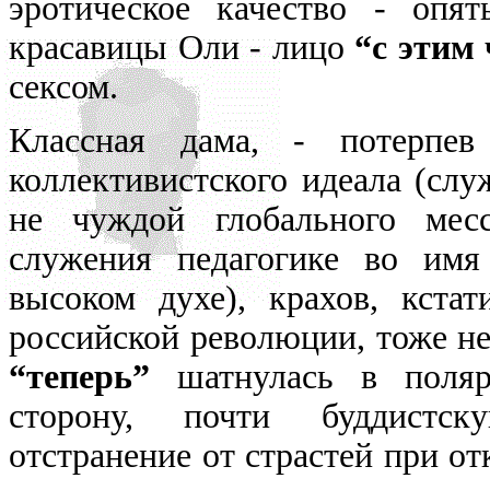
эротическое качество - опя
красавицы Оли - лицо
“с этим
сексом.
Классная дама, - потерпев
коллективистского идеала (слу
не чуждой глобального месс
служения педагогике во имя
высоком духе), крахов, кста
российской революции, тоже не
“теперь”
шатнулась в поляр
сторону, почти буддистску
отстранение от страстей при от