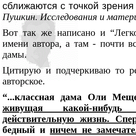
нигде уточнять и акцентир
сближаются с точкой зрения
Пушкин. Исследования и материал
Вот так же написано и “Легк
имени автора, а там - почти в
дамы.
Цитирую и подчеркиваю то ре
авторское.
“...классная дама Оли Мещ
живущая какой-нибудь
действительную жизнь. Спе
бедный и
ничем не замечат