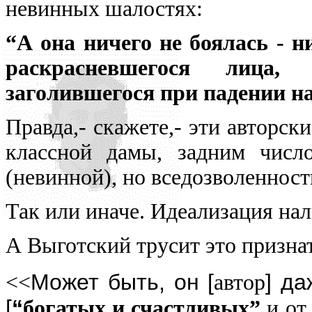
невинных шалостях:
“А она ничего не боялась - 
раскрасневшегося лица
заголившегося при падении на
Правда,- скажете,- эти авторски
классной дамы, задним числ
(невинной), но вседозволенност
Так или иначе. Идеализация нал
А Выготский трусит это призна
Может быть, он [
] д
<<
автор
[
“
богатых и счастливых”
и от