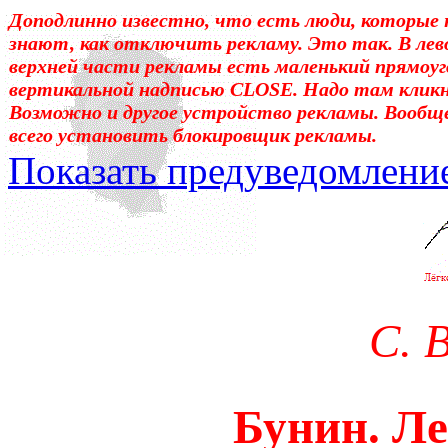
Доподлинно известно, что есть люди, которые 
знают, как отключить рекламу. Это так. В лев
верхней части рекламы есть маленький прямоуг
вертикальной надписью CLOSE. Надо там клик
Возможно и другое устройство рекламы. Вообщ
всего установить блокировщик рекламы.
Показать предуведомлени
Уважаемые! Умоляю: не са
отошли от суеты. – Перед 
трудным чтением. И ещё: п
С. 
достаточно, чтоб понять. 
медленно перечитать, или 
Бунин. Ле
что не понятно.Прошу про