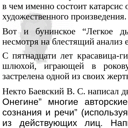
в чем именно состоит катарсис 
всюду применял как чисто 
художественного произведения.
противопоставляя подсозн
Вот и бунинское “Легкое д
подсознательное часто при
несмотря на блестящий анализ 
то обеспечивает любое чел
С пятнадцати лет красавица-г
одна его часть, которая – 
шлюхой, играющей в роков
– обеспечивает в неприкл
застрелена одной из своих жертв.
подсознаний автора и вос
Некто Баевский В. С. написал д
поводу. По несокровенном
Онегине” многие авторские
подсознаний в прикладном 
сознания и речи” (использу
то, знаемом и рожденном з
из действующих лиц. Нап