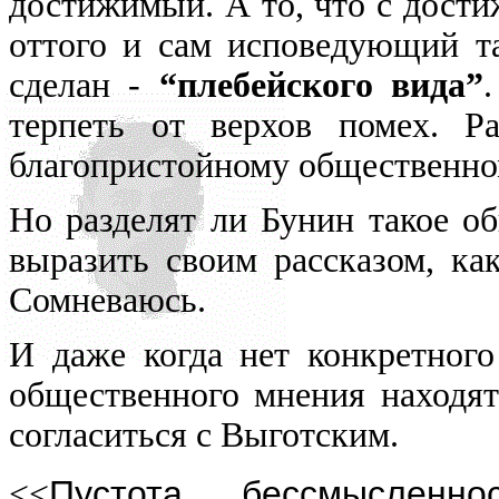
достижимый. А то, что с дости
оттого и сам исповедующий та
сделан -
“плебейского вида”
терпеть от верхов помех. Р
благопристойному общественно
Но разделят ли Бунин такое о
выразить своим рассказом, как
Сомневаюсь.
И даже когда нет конкретного
общественного мнения находятс
согласиться с Выготским.
Пустота, бессмысленн
<<