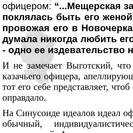
офицером:
“...Мещерская з
поклялась быть его женой,
провожая его в Новочеркас
думала никогда любить его
- одно ее издевательство н
И не замечает Выготский, что
казачьего офицера, апеллирую
тот его себе представляет, чтоб 
оправдало.
На Синусоиде идеалов идеал оф
обычный, индивидуалистич