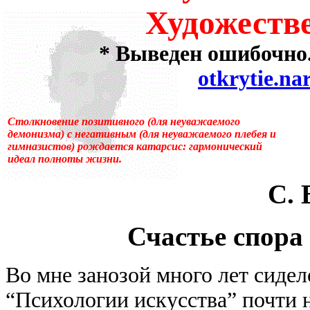
Художеств
много лет пользовался ус
«подсознательный» в отнош
* Выведен ошибочно.
otkrytie.na
надо было писать «сверхсо
менять в тысячах мест, ни
Столкновение позитивного (для неуважаемого
демонизма) с негативным (для неуважаемого плебея и
устаревшим.Ещё одна накл
гимназистов) рождается катарсис: гармонический
идеал полноты жизни.
применение слова «сознани
С.
состояние, противоположн
Счастье спора
[отличающемуся от сезонно
у растений, и у бактерий.
Во мне занозой много лет сидел
вторая сигнальная система,
“Психологии искусства” почти н