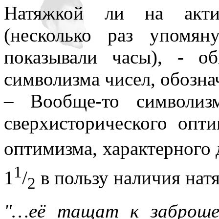
Натяжкой ли на актив
(несколько раз упомян
показывали часы), - о
символизма чисел, обозна
– Вообще-то символиз
сверхисторического опт
оптимизма, характерного д
1
1
/
в пользу наличия натя
2
"…её тащат к заброше