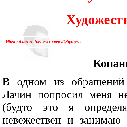
много лет пользовался ус
Художест
«подсознательный» в отнош
надо было писать «сверхсо
Идеал благого для всех сверхбудущего.
менять в тысячах мест, ни
устаревшим.Ещё одна накл
Копан
применение слова «сознани
В одном из обращений
состояние, противоположн
Лачин попросил меня не
[отличающемуся от сезонно
(будто это я определ
у растений, и у бактерий.
невежествен и занимаю 
вторая сигнальная система,