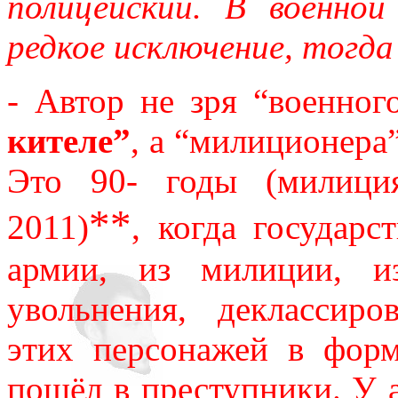
полицейский. В военно
редкое исключение, тогд
- Автор не зря “военног
кителе”
, а “милиционера
Это 90- годы (милици
**
2011)
, когда государс
армии, из милиции, и
увольнения, деклассиро
этих персонажей в форм
пошёл в преступники. У а