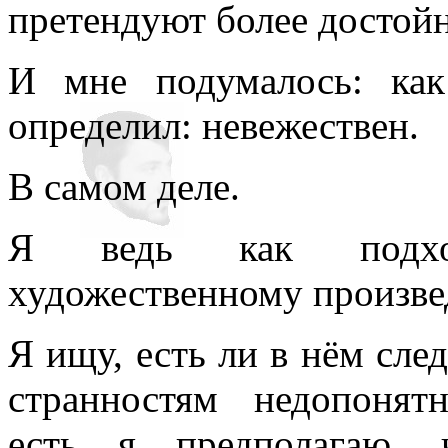
претендуют более достой
всюду применял как чисто 
противопоставляя подсозн
И мне подумалось: ка
подсознательное часто при
определил: невежествен.
то обеспечивает любое чел
В самом деле.
одна его часть, которая – 
Я ведь как подхо
– обеспечивает в неприкл
подсознаний автора и вос
художественному произв
поводу. По несокровенном
Я ищу, есть ли в нём сле
подсознаний в прикладном 
странностям недопонят
то, знаемом и рожденном з
есть я предполагаю, 