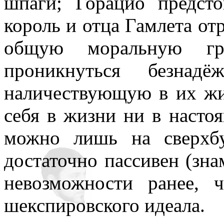
шпаги; Горацио предсто
король и отца Гамлета от
общую моральную гря
проникнуться безнад
наличествующую в их жи
себя в жизни ни в насто
можно лишь на сверхб
достаточно пассивен (зна
невозможности ранее, 
шекспировского идеала.