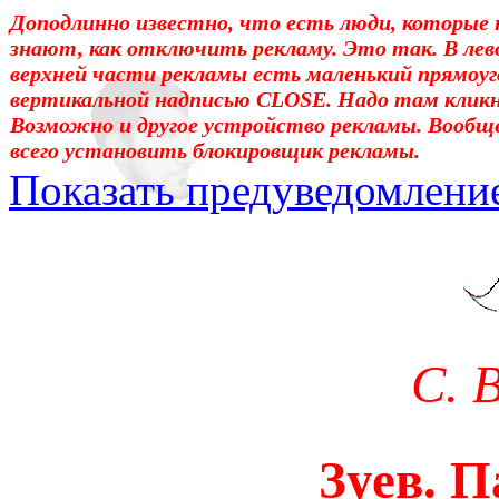
Доподлинно известно, что есть люди, которые 
знают, как отключить рекламу. Это так. В лев
верхней части рекламы есть маленький прямоуг
вертикальной надписью CLOSE. Надо там клик
Возможно и другое устройство рекламы. Вообщ
всего установить блокировщик рекламы.
Показать предуведомлени
Уважаемые! Умоляю: не са
отошли от суеты. – Перед 
трудным чтением. И ещё: п
С. 
достаточно, чтоб понять. 
медленно перечитать, или 
Зуев. 
что не понятно.Прошу про