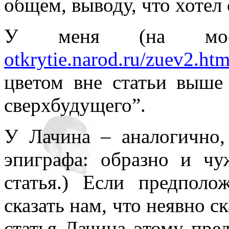
общем, выводу, что хотел 
У меня (на м
otkrytie.narod.ru/zuev2.ht
цветом вне статьи выше 
сверхбудущего”.
У Лачина – аналогично,
эпиграфа: образно и чу
статья.) Если предполо
сказать нам, что неявно ск
статья Лачина этому пре