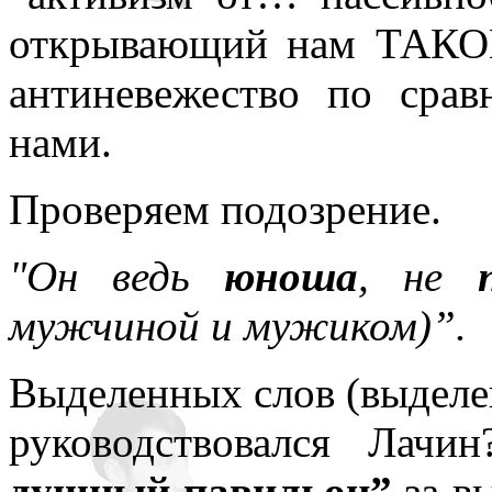
открывающий нам ТАКОЕ
антиневежество по ср
нами.
Проверяем подозрение.
"Он ведь
юноша
, не
мужчиной и мужиком)”.
Выделенных слов (выделен
руководствовался Лачи
душный павильон”
за вы