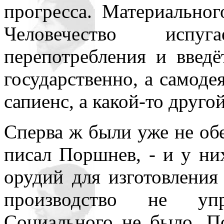
прогресса. Материальног
Человечество испу
перепотребления и введё
государственно, а самоде
сапиенс, а какой-то друго
Сперва ж были уже не обе
писал Поршнев, - и у ни
орудий для изготовления
производство не уп
Социального не было. По