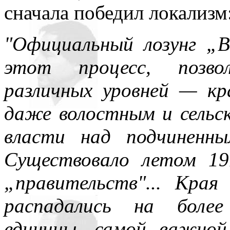
сначала победил локализм
"Официальный лозунг „В
этот процесс, позво
различных уровней — кр
даже волостным и сельс
власти над подчиненн
Существовало летом 19
„правительств"... Края
распадались на более
единицы, самой важной