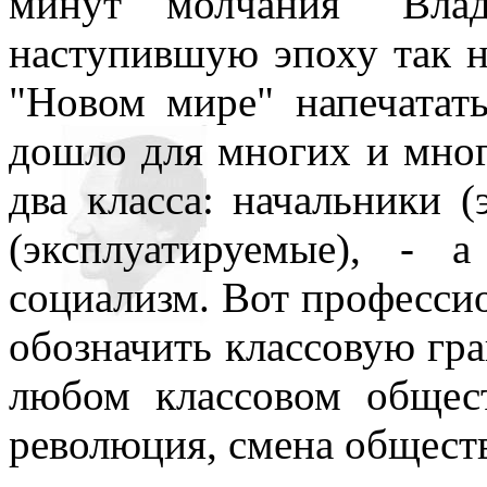
минут молчания" Влад
нигде уточнять и акцентир
наступившую эпоху так н
"Новом мире" напечатат
дошло для многих и мног
два класса: начальники 
(эксплуатируемые), - 
социализм. Вот професси
обозначить классовую гра
любом классовом общест
революция, смена обществ