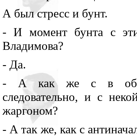
А был стресс и бунт.
- И момент бунта с эт
Владимова?
- Да.
- А как же с в обще
следовательно, и с нек
жаргоном?
- А так же, как с антинач