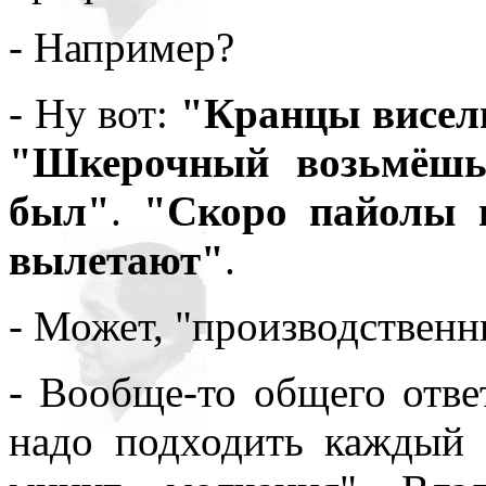
всюду применял как чисто 
- Например?
противопоставляя подсозн
- Ну вот:
"Кранцы висели
подсознательное часто при
"Шкерочный возьмёш
то обеспечивает любое чел
был"
.
"Скоро пайолы п
одна его часть, которая – 
вылетают"
.
– обеспечивает в неприкл
подсознаний автора и вос
- Может, "производствен
поводу. По несокровенном
- Вообще-то общего отве
подсознаний в прикладном 
надо подходить каждый 
то, знаемом и рожденном з