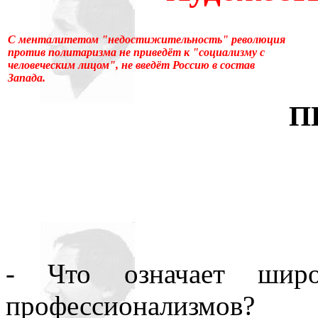
много лет пользовался ус
С менталитетом "недостижительность" революция
«подсознательный» в отнош
против политаризма не приведёт к "социализму с
человеческим лицом", не введёт Россию в состав
Запада.
надо было писать «сверхсо
П
менять в тысячах мест, ни
устаревшим.Ещё одна накл
применение слова «сознани
состояние, противоположн
[отличающемуся от сезонно
- Что означает широ
у растений, и у бактерий.
профессионализмов?
вторая сигнальная система,