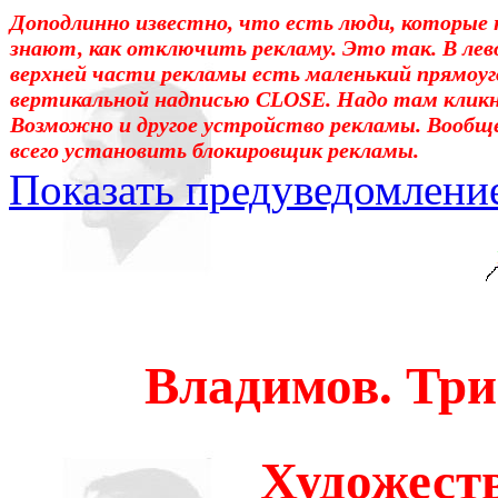
Доподлинно известно, что есть люди, которые 
знают, как отключить рекламу. Это так. В лев
верхней части рекламы есть маленький прямоуг
вертикальной надписью CLOSE. Надо там клик
Возможно и другое устройство рекламы. Вообщ
всего установить блокировщик рекламы.
Показать предуведомлени
Уважаемые! Умоляю: не са
отошли от суеты. – Перед 
трудным чтением. И ещё: п
Владимов. Тр
достаточно, чтоб понять. 
медленно перечитать, или 
Художест
что не понятно.Прошу про