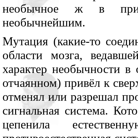
необычное ж в прин
необычнейшим.
Мутация (какие-то соеди
области мозга, ведавш
характер необычности в
отчаянном) привёл к сверх
отменял или разрешал про
сигнальная система. Кот
цепенила естестве