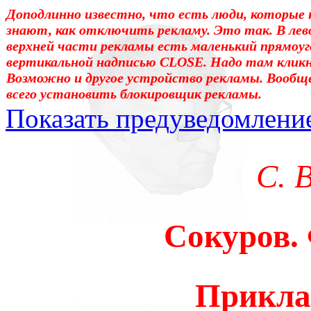
Доподлинно известно, что есть люди, которые 
знают, как отключить рекламу. Это так. В лев
верхней части рекламы есть маленький прямоуг
вертикальной надписью CLOSE. Надо там клик
Возможно и другое устройство рекламы. Вообщ
всего установить блокировщик рекламы.
Показать предуведомлени
Уважаемые! Умоляю: не са
С. 
отошли от суеты. – Перед 
трудным чтением. И ещё: п
Сокуров.
достаточно, чтоб понять. 
медленно перечитать, или 
Прикла
что не понятно.Прошу про