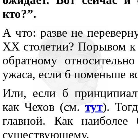
кто?”.
А что: разве не переверн
ХХ столетии? Порывом к п
обратному относительно
ужаса, если б поменьше вс
Или, если б принципиал
как Чехов (см.
тут
). Тог
главной. Как наиболее
существующему.