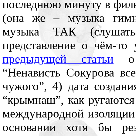
последнюю минуту в фил
всюду применял как чисто 
(она же – музыка гимн
противопоставляя подсозн
музыка ТАК (слуша
подсознательное часто при
представление о чём-то
то обеспечивает любое чел
предыдущей статьи
о 
одна его часть, которая – 
“Ненависть Сокурова вс
– обеспечивает в неприкл
чужого”, 4) дата создани
подсознаний автора и вос
“крымнаш”, как ругаются
поводу. По несокровенном
международной изоляции 
подсознаний в прикладном 
основании хотя бы ре
то, знаемом и рожденном з