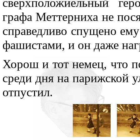
сверхположиельный гер
графа Меттерниха не пося
справедливо спущено ему
фашистами, и он даже наг
Хорош и тот немец, что 
среди дня на парижской у
отпустил.