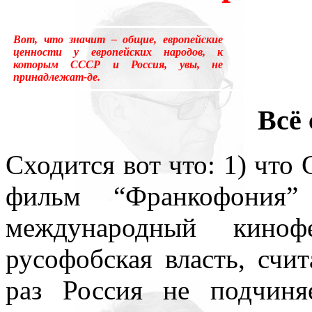
много лет пользовался ус
Вот, что значит – общие, европейские
«подсознательный» в отнош
ценности у европейских народов, к
которым СССР и Россия, увы, не
надо было писать «сверхсо
принадлежат-де.
менять в тысячах мест, ни
Всё 
устаревшим.Ещё одна накл
Сходится вот что: 1) что 
применение слова «сознани
фильм “Франкофония”
состояние, противоположн
международный киноф
[отличающемуся от сезонно
русофобская власть, счи
у растений, и у бактерий.
раз Россия не подчиня
вторая сигнальная система,