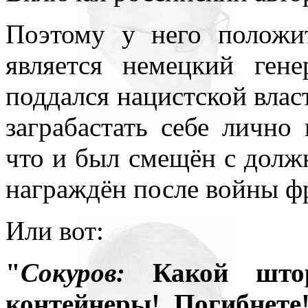
Поэтому у него положи
является немецкий ген
поддался нацистской влас
заграбастать себе лично
что и был смещён с долж
награждён после войны ф
Или вот:
"
Сокуров:
Какой што
контейнеры! Погибнете