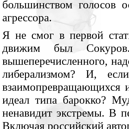
большинством голосов о
нигде уточнять и акцентир
агрессора.
Я не смог в первой стат
движим был Сокуров.
вышеперечисленного, на
либерализмом? И, есл
взаимопревращающихся и
идеал типа барокко? Муд
ненавидит экстремы. В п
Включая российский авто