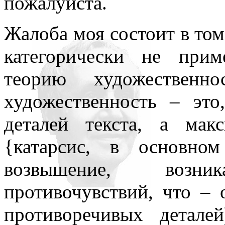
пожалуйста.
нигде уточнять и акцентир
Жалоба моя состоит в том
категорически не при
теорию художественн
художественность – это
деталей текста, а ма
{катарсис, в основном
возвышение, возн
противочувствий, что – 
противоречивых детале