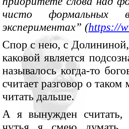
приоритете слова над фо
чисто формальных в
экспериментах” (
https://
Спор с нею, с Долининой,
каковой является подсозн
называлось когда-то бог
считает разговор о таком
читать дальше.
А я вынужден считать, 
чутья я смею думать, 