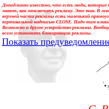
Доподлинно известно, что есть люди, которые 
знают, как отключить рекламу. Это так. В лев
верхней части рекламы есть маленький прямоуг
вертикальной надписью CLOSE. Надо там клик
Возможно и другое устройство рекламы. Вообщ
всего установить блокировщик рекламы.
Показать предуведомлени
Уважаемые! Умоляю: не са
отошли от суеты. – Перед 
трудным чтением. И ещё: п
достаточно, чтоб понять. 
медленно перечитать, или 
что не понятно.Прошу про