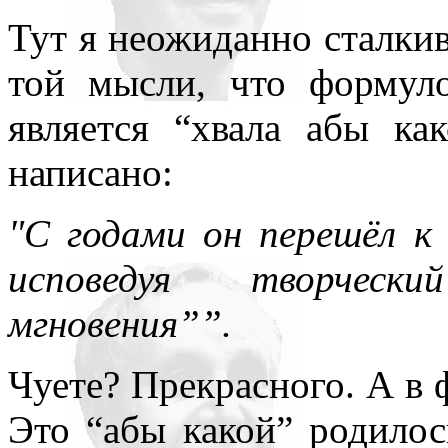
Тут я неожиданно сталки
той мысли, что формул
является “хвала абы к
написано:
"С годами он перешёл к 
исповедуя творческ
мгновения””.
Чуете? Прекрасного. А в 
Это “абы какой” родилос