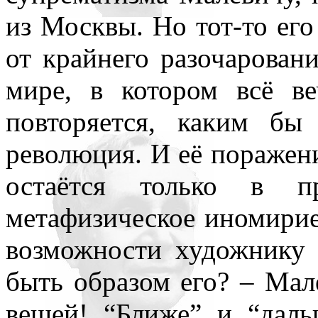
из Москвы. Но тот-то его
от крайнего разочарован
мире, в котором всё 
повторяется, каким б
революция. И её поражени
остаётся только в пр
метафизическое иномирие 
возможности художнику 
быть образом его? – Мал
вещей! “Ближе” и “даль