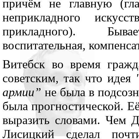
причём не главную (гл
неприкладного искусс
прикладного). Быв
воспитательная, компенсат
Витебск во время граж
советским, так что идея
армии”
не была в подсозн
была прогностической. Её
выразить словами. Чем Д
Лисицкий сделал почт