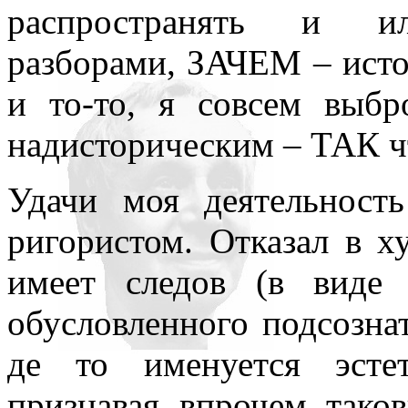
распространять и ил
разборами, ЗАЧЕМ – исто
и то-то, я совсем выб
надисторическим – ТАК чт
Удачи моя деятельност
ригористом. Отказал в х
имеет следов (в виде
обусловленного подсознат
де то именуется эстет
признавая, впрочем, тако