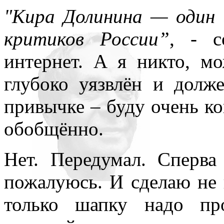
всюду применял как чисто 
"Кира Долинина — один
противопоставляя подсозн
критиков России”
, - 
подсознательное часто при
интернет. А я никто, мо
то обеспечивает любое чел
глубоко уязвлён и долж
одна его часть, которая – 
привычке – буду очень ко
– обеспечивает в неприкл
обобщённо.
подсознаний автора и вос
Нет. Передумал. Сперв
поводу. По несокровенном
пожалуюсь. И сделаю не
подсознаний в прикладном 
только шапку надо про
то, знаемом и рожденном з