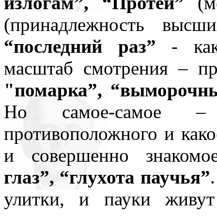
излогам”, “Протей”
(м
(принадлежность высши
“последний раз”
- ка
масштаб смотрения – пр
"помарка”, “выморочн
Но самое-самое – 
противоположного и како
и совершенно знаком
глаз”, “глухота паучья”
улитки, и пауки живут