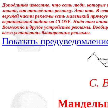
Доподлинно известно, что есть люди, которые 
знают, как отключить рекламу. Это так. В лев
верхней части рекламы есть маленький прямоуг
вертикальной надписью CLOSE. Надо там клик
Возможно и другое устройство рекламы. Вообщ
всего установить блокировщик рекламы.
Показать предуведомлени
Уважаемые! Умоляю: не са
отошли от суеты. – Перед 
трудным чтением. И ещё: п
С. 
достаточно, чтоб понять. 
медленно перечитать, или 
Мандель
что не понятно.Прошу про