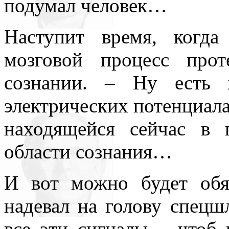
подумал человек…
всюду применял как чисто 
Наступит время, когда
противопоставляя подсозн
подсознательное часто при
мозговой процесс про
то обеспечивает любое чел
сознании. – Ну есть 
одна его часть, которая – 
электрических потенциалах
– обеспечивает в неприкл
находящейся сейчас в 
подсознаний автора и вос
области сознания…
поводу. По несокровенном
И вот можно будет обяз
подсознаний в прикладном 
надевал на голову спецш
то, знаемом и рожденном з
все эти сигналы, - чтоб 