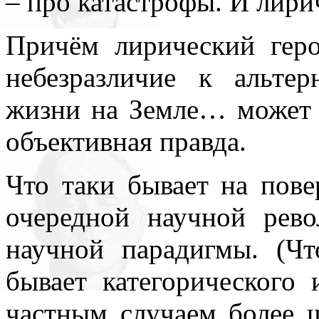
– про катастрофы. И лири
Причём лирический геро
небезразличие к альте
жизни на Земле… может п
объективная правда.
Что таки бывает на пове
очередной научной рев
научной парадигмы. (Ч
бывает категорического 
частным случаем более ш