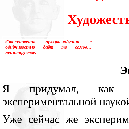
много лет пользовался ус
Художест
«подсознательный» в отнош
надо было писать «сверхсо
Столкновение прекраснодушия с
менять в тысячах мест, ни
обидчивостью даёт то самое…
нецитируемое.
устаревшим.Ещё одна накл
Э
применение слова «сознани
состояние, противоположн
Я придумал, как ли
[отличающемуся от сезонно
экспериментальной науко
у растений, и у бактерий.
Уже сейчас же эксперим
вторая сигнальная система,