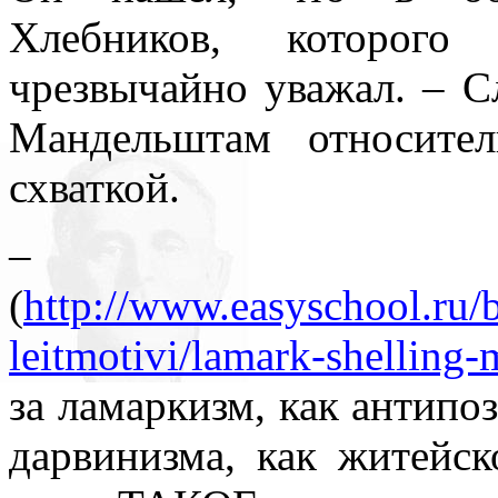
Хлебников, которог
чрезвычайно уважал. – С
Мандельштам относите
схваткой.
– Гас
(
http://www.easyschool.ru/bo
leitmotivi/lamark-shelling-
за ламаркизм, как антипо
дарвинизма, как житейс