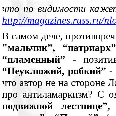
что по видимости кажет
http://magazines.russ.ru/n
В самом деле, противореч
"мальчик”, “патриарх”
“пламенный”
- позитив
“Неуклюжий, робкий”
-
что автор не на стороне Л
про антиламаркизм? С 
подвижной лестнице”,