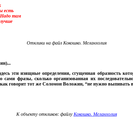
к
ы есть
 Надо там
 лучше
суеты. – Перед вами то, что называется трудным чтением. И ещё:
Отклики на файл Кокошко. Меланхолия
улировать вопрос о том, что не понятно.Прошу прощения! Так сл
 было писать «сверхсознательный». Так я не буду ни менять в т
ание». Оно-то или его аналог (как состояние, противоположное 
века вторая сигнальная система, а не сознание.) А я сознание в
н)...
ентируя, что оно-то обеспечивает любое человеческое деяние, и 
дсознаний автора и восприемника по сокровенному поводу. По н
 здесь эти изящные определения, сгущенная образность к
енном замыслом сознания). Я не стану нигде уточнять и акцентир
о сами фразы, сколько организованная их последовательн
 как говорит тот же Соломон Воложин, “не нужно выпивать вс
К объекту откликов: файлу
Кокошко. Меланхолия