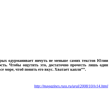
 поверьте, что захотеть понять не достаточно, чтоб понять.
училось, что я много лет пользовался устаревшим термином
ысячах мест, ни в будущем не пользоваться устаревшим.Ещё
поведенческому сну [отличающемуся от сезонного сна]) есть и
сюду применял как чисто человеческое, противопоставляя
есть только одна его часть, которая – в ранге подсознательного
есокровенному обеспечивается общение подсознаний в
оторых одурманивает ничуть не меньше самих текстов Юлии
овать.
ость. Чтобы ощутить это, достаточно прочесть лишь один
е море, чтоб понять его вкус. Хватает капли””.
http://magazines.russ.ru/ural/2008/10/iv14.html