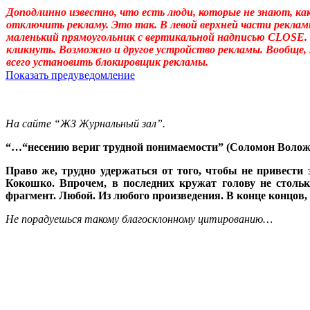
Доподлинно известно, что есть люди, которые не знают, ка
отключить рекламу. Это так. В левой верхней части реклам
маленький прямоугольник с вертикальной надписью CLOSE.
кликнуть. Возможно и другое устройство рекламы. Вообще,
всего установить блокировщик рекламы.
Показать предуведомление
Уважаемые! Умоляю: не садитесь читать, если ещё не отошли от 
Может, перечитать надо, или медленно перечитать, или сформ
«подсознательный» в отношении идеала автора, тогда как надо
На сайте “ЖЗ Журнальный зал”.
одна накладка обнаружилась: неточное применение слова «созн
у животных, и у растений, и у бактерий. (Специфична для чело
“…“несению вериг трудной понимаемости” (Соломон Воложи
подсознательному. Да и подсознательное часто применял, не акц
идеала – обеспечивает в неприкладном искусстве общение по
Право же, трудно удержаться от того, чтобы не привести
прикладном искусстве (которое о, в общем-то, знаемом и рожд
Кокошко. Впрочем, в последних кружат голову не стольк
фрагмент. Любой. Из любого произведения. В конце концов,
Не порадуешься такому благосклонному цитированию…