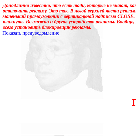
Доподлинно известно, что есть люди, которые не знают, ка
отключить рекламу. Это так. В левой верхней части реклам
маленький прямоугольник с вертикальной надписью CLOSE.
кликнуть. Возможно и другое устройство рекламы. Вообще,
всего установить блокировщик рекламы.
Показать предуведомление
Уважаемые! Умоляю: не садитесь читать, если ещё не отошли от 
Может, перечитать надо, или медленно перечитать, или сформ
«подсознательный» в отношении идеала автора, тогда как надо
одна накладка обнаружилась: неточное применение слова «созн
у животных, и у растений, и у бактерий. (Специфична для чело
подсознательному. Да и подсознательное часто применял, не акц
идеала – обеспечивает в неприкладном искусстве общение по
прикладном искусстве (которое о, в общем-то, знаемом и рожд