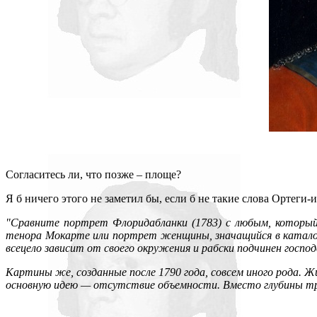
Согласитесь ли, что позже – площе?
Я б ничего этого не заметил бы, если б не такие слова Ортеги-и
"Сравните портрет Флоридабланки (1783) с любым, который 
тенора Мокарте или портрет женщины, значащийся в каталог
всецело зависит от своего окружения и рабски подчинен госп
Картины же, созданные после 1790 года, совсем иного рода.
основную идею — отсутствие объемности. Вместо глубины тре