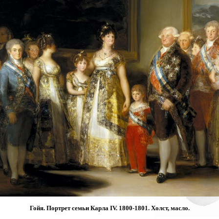
Гойя. Портрет семьи Карла IV. 1800-1801. Холст, масло.