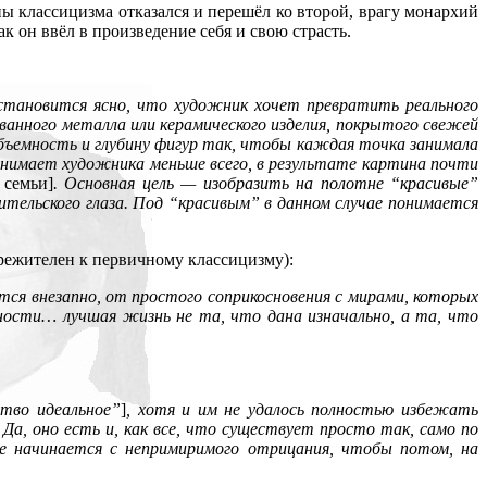
 классицизма отказался и перешёл ко второй, врагу монархий
ак он ввёл в произведение себя и свою страсть.
 становится ясно, что художник хочет превратить реального
ованного металла или керамического изделия, покрытого свежей
ъемность и глубину фигур так, чтобы каждая точка занимала
анимает художника меньше всего, в результате картина почти
 семьи]
. Основная цель — изобразить на полотне “красивые”
рительского глаза. Под “красивым” в данном случае понимается
ебрежителен к первичному классицизму):
тся внезапно, от простого соприкосновения с мирами, которых
ости… лучшая жизнь не та, что дана изначально, а та, что
ство идеальное”
]
, хотя и им не удалось полностью избежать
Да, оно есть и, как все, что существует просто так, само по
се начинается с непримиримого отрицания, чтобы потом, на