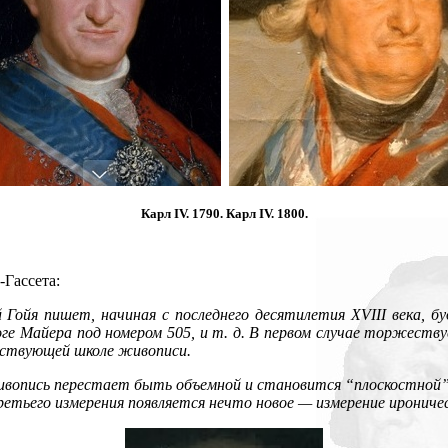
Карл IV. 1790. Карл IV. 1800.
-Гассета:
Гойя пишет, начиная с последнего десятилетия XVIII века, бу
е Майера под номером 505, и т. д. В первом случае торжеству
одствующей школе живописи.
 Живопись перестает быть объемной и становится “плоскостной
тьего измерения появляется нечто новое — измерение ирониче