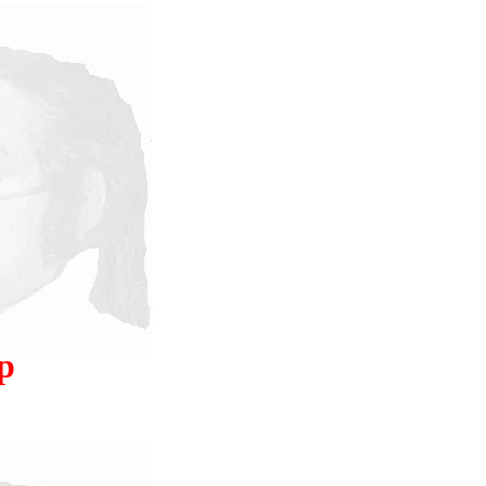
 поверьте, что захотеть понять не достаточно, чтоб понять.
училось, что я много лет пользовался устаревшим термином
ысячах мест, ни в будущем не пользоваться устаревшим.Ещё
поведенческому сну [отличающемуся от сезонного сна]) есть и
сюду применял как чисто человеческое, противопоставляя
есть только одна его часть, которая – в ранге подсознательного
есокровенному обеспечивается общение подсознаний в
овать.
р