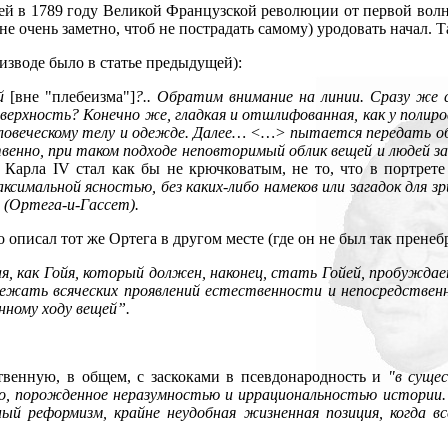
ей в 1789 году Великой Французской революции от первой волны
е очень заметно, чтоб не пострадать самому) уродовать начал. Т
 изводе было в статье предыдущей):
ой
[вне "плебеизма"]
?.. Обратим внимание на линии. Сразу же
поверхность? Конечно же, гладкая и отшлифованная, как у полир
ловеческому телу и одежде. Далее… <…> пытается передать об
енно, при таком подходе неповторимый облик вещей и людей з
Карла IV стал как бы не крючковатым, не то, что в портрете
ксимальной ясностью, без каких-либо намеков или загадок для з
 (Ортега-и-Гассет).
шо описал тот же Ортега в другом месте (где он не был так прен
, как Гойя, который должен, наконец, стать Гойей, пробуждае
ежать всяческих проявлений естественности и непосредственн
нному ходу вещей”.
твенную, в общем, с заскоками в псевдонародность и
"в суще
тво, порожденное неразумностью и иррациональностью истории. 
ый реформизм, крайне неудобная жизненная позиция, когда в