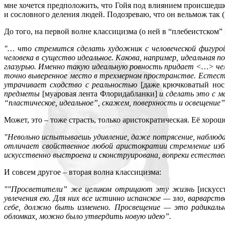
мне хочется предположить, что Гойя под влиянием происшедш
и сословного деления людей. Подозреваю, что он вельмож так (н
До того, на первой волне классицизма (о ней в “плебеистском”
"… что стремится сделать художник с человеческой фигур
человека в существо идеальное. Какова, например, идеальная 
глазурью. Именно такую идеальную ровность придает <…> че
точно выверенное место в трехмерном пространстве. Естеств
утрачивает сходство с реальностью
[даже крючковатый нос 
предметы
[муаровая лента Флоридабланки]
и сделать это с ма
“пластическое, идеальное”, скажем, поверхность и освещение”
Может, это – тоже страсть, только аристократическая. Её хоро
"Невольно испытываешь удивление, даже потрясение, наблюдая
отличает свойственное любой аристократии стремление изб
искусственно выстроена и сконструирована, вопреки естестве
И совсем другое – вторая волна классицизма:
""Просветители” же целиком отрицают эту жизнь
[искусс
увлечения ею. Для них все истинно испанское — зло, варварс
себе, должно быть изменено. Просвещение — это радикальн
обломках, можно было утвердить новую идею”.