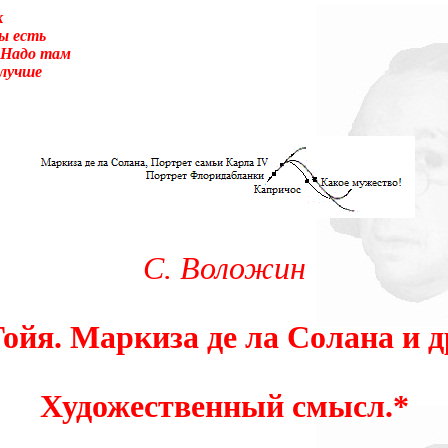
к
ы есть
 Надо там
 лучше
суеты. – Перед вами то, что называется трудным чтением. И ещё:
улировать вопрос о том, что не понятно.Прошу прощения! Так сл
 было писать «сверхсознательный». Так я не буду ни менять в т
ание». Оно-то или его аналог (как состояние, противоположное 
века вторая сигнальная система, а не сознание.) А я сознание в
ентируя, что оно-то обеспечивает любое человеческое деяние, и 
дсознаний автора и восприемника по сокровенному поводу. По н
енном замыслом сознания). Я не стану нигде уточнять и акцентир
С. Воложин
Гойя. Маркиза де ла Солана и д
Художественный смысл.
*