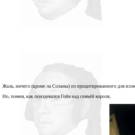
Жаль, ничего (кроме ла Соланы) из процитированного для илл
Но, помня, как поиздевался Гойя над семьёй короля,