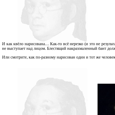
И как квёло нарисована… Как-то всё нерезко (и это не результ
не выступает над лицом. Блестящий накрахмаленный бант долже
Или смотрите, как по-разному нарисован один и тот же человек 