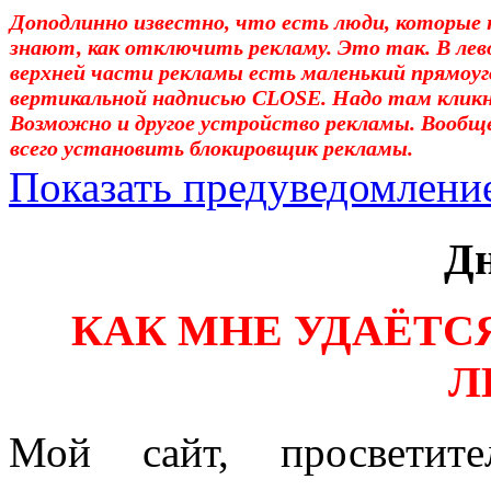
Доподлинно известно, что есть люди, которые 
знают, как отключить рекламу. Это так. В лев
верхней части рекламы есть маленький прямоуг
вертикальной надписью CLOSE. Надо там клик
Возможно и другое устройство рекламы. Вообщ
всего установить блокировщик рекламы.
Показать предуведомлени
Уважаемые! Умоляю: не са
Дн
отошли от суеты. – Перед 
КАК МНЕ УДАЁТС
трудным чтением. И ещё: п
Л
достаточно, чтоб понять. 
медленно перечитать, или 
Мой сайт, просветите
что не понятно.Прошу про