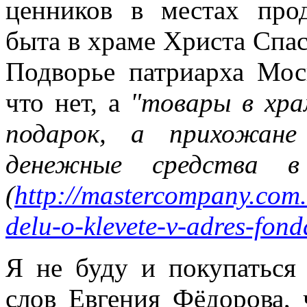
ценников в местах про
всюду применял как чисто 
быта в храме Христа Спас
противопоставляя подсозн
Подворье патриарха Моск
подсознательное часто при
что нет, а
"товары в хр
то обеспечивает любое чел
подарок, а прихожан
одна его часть, которая – 
денежные средства в 
– обеспечивает в неприкл
(
http://mastercompany.com
подсознаний автора и вос
delu-o-klevete-v-adres-fond
поводу. По несокровенном
подсознаний в прикладном 
Я не буду и покупаться
то, знаемом и рожденном з
слов Евгения Фёдорова, 