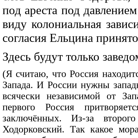
нигде уточнять и акцентир
под ареста под давлением
виду колониальная завис
согласия Ельцина принято
Здесь будут только завед
(Я считаю, что Россия находи
Запада. И России нужны запад
всячески независимой от Зап
первого Россия притворяет
заключённых. Из-за второг
Ходорковский. Так какое мор