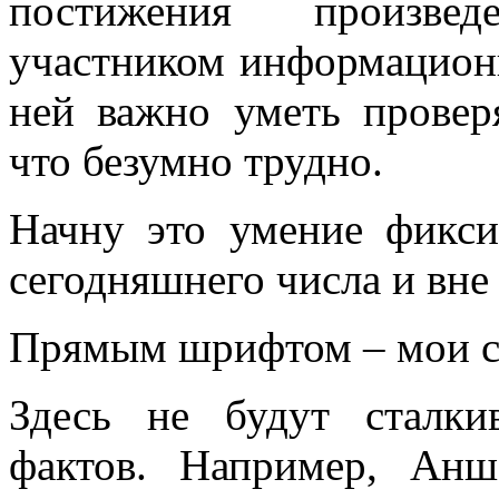
постижения произвед
много лет пользовался ус
участником информационн
«подсознательный» в отнош
ней важно уметь прове
надо было писать «сверхсо
что безумно трудно.
менять в тысячах мест, ни
Начну это умение фикси
устаревшим.Ещё одна накл
сегодняшнего числа и вне 
применение слова «сознани
состояние, противоположн
Прямым шрифтом – мои сл
[отличающемуся от сезонно
Здесь не будут сталки
у растений, и у бактерий.
фактов. Например, Анша
вторая сигнальная система,