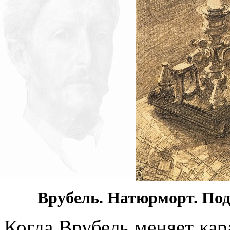
Врубель. Натюрморт. Подс
Когда Врубель меняет кар