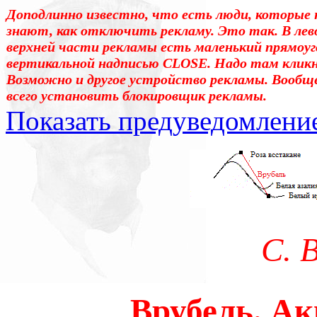
Доподлинно известно, что есть люди, которые 
знают, как отключить рекламу. Это так. В лев
верхней части рекламы есть маленький прямоуг
вертикальной надписью CLOSE. Надо там клик
Возможно и другое устройство рекламы. Вообщ
всего установить блокировщик рекламы.
Показать предуведомлени
Уважаемые! Умоляю: не са
отошли от суеты. – Перед 
трудным чтением. И ещё: п
С. 
достаточно, чтоб понять. 
медленно перечитать, или 
Врубель. Ак
что не понятно.Прошу про