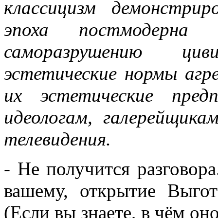
классицизм демонстрир
эпоха постмодерна 
саморазрушению цив
эстетические нормы агр
их эстетические пред
идеологам, галерейщика
телевидения.
- Не получится разговора
вашему, открытие Выго
(Если вы знаете, в чём оно