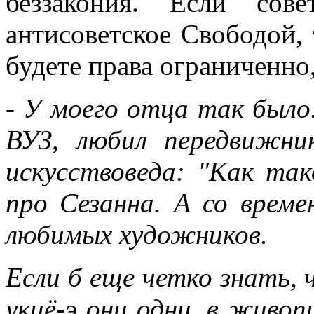
беззакония. Если сов
антисоветское Свободой, 
будете права ограниченно,
- У моего отца так было.
ВУЗ, любил передвижни
искусствоведа: "Как та
про Сезанна. А со време
любимых художников.
Если б еще четко знать, 
укиё-э они одни, в живоп