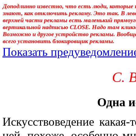
Доподлинно известно, что есть люди, которые 
знают, как отключить рекламу. Это так. В лев
верхней части рекламы есть маленький прямоуг
вертикальной надписью CLOSE. Надо там клик
Возможно и другое устройство рекламы. Вообщ
всего установить блокировщик рекламы.
Показать предуведомлени
Уважаемые! Умоляю: не са
С. 
отошли от суеты. – Перед 
трудным чтением. И ещё: п
Одна и
достаточно, чтоб понять. 
медленно перечитать, или 
Искусствоведение какая-т
что не понятно.Прошу про
ней, похоже, особенно м