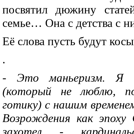
всюду применял как чисто 
посвятил дюжину стате
противопоставляя подсозн
семье… Она с детства с 
подсознательное часто при
Её слова пусть будут кос
то обеспечивает любое чел
.
одна его часть, которая – 
– обеспечивает в неприкл
- Это маньеризм. Я ч
подсознаний автора и вос
(который не люблю, п
поводу. По несокровенном
готику) с нашим временем
подсознаний в прикладном 
Возрождения как эпоху С
то, знаемом и рожденном з
захотел - кардинал