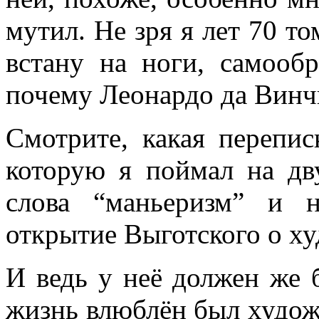
много лет пользовался ус
мутил. Не зря я лет 70 то
«подсознательный» в отнош
встану на ноги, самооб
надо было писать «сверхсо
почему Леонардо да Винч
менять в тысячах мест, ни
Смотрите, какая перепис
устаревшим.Ещё одна накл
которую я поймал на дв
применение слова «сознани
слова “маньеризм” и 
состояние, противоположн
открытие Выготского о ху
[отличающемуся от сезонно
у растений, и у бактерий.
И ведь у неё должен же 
вторая сигнальная система,
жизнь влюблён был худож