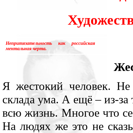
много лет пользовался ус
Художест
«подсознательный» в отнош
надо было писать «сверхсо
Непритязательность как российская
менять в тысячах мест, ни
ментальная черта.
устаревшим.Ещё одна накл
Жес
применение слова «сознани
Я жестокий человек. Не 
состояние, противоположн
склада ума. А ещё – из-за 
[отличающемуся от сезонно
всю жизнь. Многое что се
у растений, и у бактерий.
На людях же это не сказы
вторая сигнальная система,