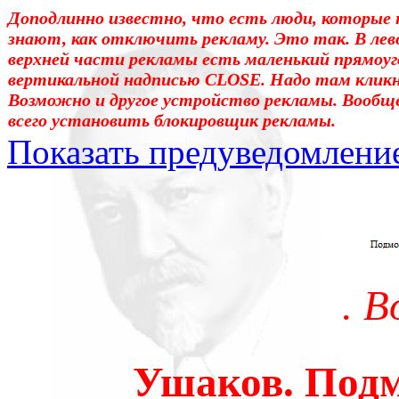
Доподлинно известно, что есть люди, которые 
знают, как отключить рекламу. Это так. В лев
верхней части рекламы есть маленький прямоуг
вертикальной надписью CLOSE. Надо там клик
Возможно и другое устройство рекламы. Вообщ
всего установить блокировщик рекламы.
Показать предуведомлени
Уважаемые! Умоляю: не са
отошли от суеты. – Перед 
трудным чтением. И ещё: п
. 
достаточно, чтоб понять. 
медленно перечитать, или 
Ушаков. Подм
что не понятно.Прошу про