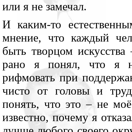
или я не замечал.
всюду применял как чисто 
противопоставляя подсозн
И каким-то естественн
подсознательное часто при
мнение, что каждый чел
то обеспечивает любое чел
быть творцом искусства 
одна его часть, которая – 
рано я понял, что я н
– обеспечивает в неприкл
рифмовать при поддержан
подсознаний автора и вос
чисто от головы и тру
поводу. По несокровенном
понять, что это – не моё
подсознаний в прикладном 
известно, почему я отказа
то, знаемом и рожденном з
лучше любого своего окр