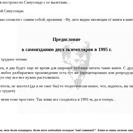
в построил по Синусоиде с ее вылетами....
кой Синусоиды.
тью согласен с самим собой, прежним. - Ну, зато видна эволюция от книги к кни
Предисловие
к самоизданию двух экземпляров в 1995 г.
 трудное чтение.
и век, и два будет еще не время для широкой публики читать такие книги. С 
и любое разбираемое произведение есть тут же (процитировано или репродуц
дто ему все-все нужно растолковать.
тель, не захотел (да и не смог бы) то теоретически новое, что, надеюсь, вы н
 труден).
меня тоже простите. Так ловко все сходилось в 1991-м, да и теперь...
, тем более пишущего, более всего подходит позиция “над схваткой”. Хотя ее очень нелегко зан