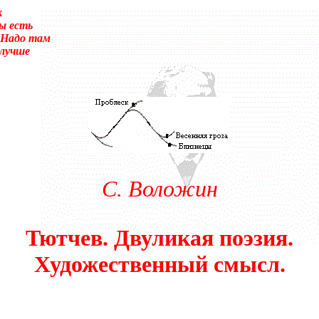
к
ы есть
 Надо там
 лучше
суеты. – Перед вами то, что называется трудным чтением. И ещё:
улировать вопрос о том, что не понятно.Прошу прощения! Так сл
 было писать «сверхсознательный». Так я не буду ни менять в т
ание». Оно-то или его аналог (как состояние, противоположное 
века вторая сигнальная система, а не сознание.) А я сознание в
ентируя, что оно-то обеспечивает любое человеческое деяние, и 
дсознаний автора и восприемника по сокровенному поводу. По н
С. Воложин
енном замыслом сознания). Я не стану нигде уточнять и акцентир
Тютчев. Двуликая поэзия.
Художественный смысл.