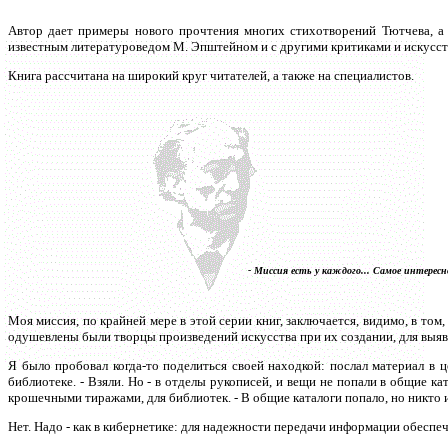
Автор дает примеры нового прочтения многих стихотворений Тютчева, а 
известным литературоведом М. Эпштейном и с другими критиками и искусст
Книга рассчитана на широкий круг читателей, а также на специалистов.
- Миссия есть у каждого... Самое интересное
Моя миссия, по крайней мере в этой серии книг, заключается, видимо, в то
одушевлены были творцы произведений искусства при их создании, для выя
Я было пробовал когда-то поделиться своей находкой: послал материал в ц
библиотеке. - Взяли. Но - в отделы рукописей, и вещи не попали в общие кат
крошечными тиражами, для библиотек. - В общие каталоги попало, но никто и
Нет. Надо - как в кибернетике: для надежности передачи информации обеспеч