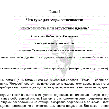
Глава 1
Что хуже для художественности:
неискренность или отсутствие идеала?
Сходство Кабакова с Тютчевым
в отсутствии у них идеала
и отличие Тютчева в честности его вне творчества
 никак мне не поддаются: не удается много сказать о каком-нибудь из ни
 - толкование отдельно взятого авангардистского (наверно, авангардистского)
ый роман” (в 16 томах) и его же “Мусорный человек”. “Роман” - серия
чепуха. “Человек” состоит из приклеенных к массивному деревянному сте
 Перебирая взглядом один пустяк за другим, поначалу не понимаешь, для 
гда и в какой связи он был куплен, подобран, использован, выброшен,
канву собственной жизни. Причем в расположении этих предметов нет н
рядами расположены на стенде, аккуратно подклеены в альбоме. Этот 
евидное противоречие с ничтожеством своих предметов. Вот какая-то вере