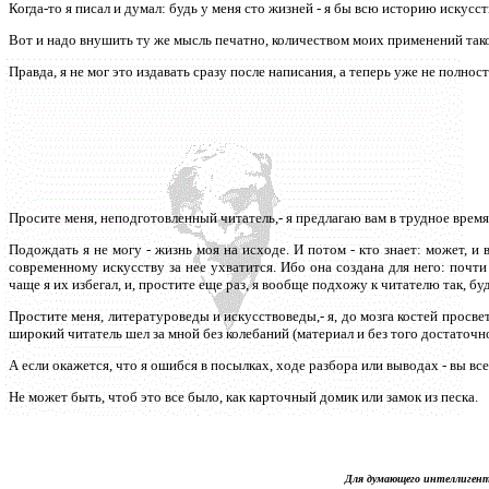
Когда-то я писал и думал: будь у меня сто жизней - я бы всю историю искусст
Вот и надо внушить ту же мысль печатно, количеством моих применений та
Правда, я не мог это издавать сразу после написания, а теперь уже не полнос
Просите меня, неподготовленный читатель,- я предлагаю вам в трудное время
Подождать я не могу - жизнь моя на исходе. И потом - кто знает: может, 
современному искусству за нее ухватится. Ибо она создана для него: почт
чаще я их избегал, и, простите еще раз, я вообще подхожу к читателю так, бу
Простите меня, литературоведы и искусствоведы,- я, до мозга костей просвети
широкий читатель шел за мной без колебаний (материал и без того достаточно
А если окажется, что я ошибся в посылках, ходе разбора или выводах - вы все 
Не может быть, чтоб это все было, как карточный домик или замок из песка.
Для думающего интеллигента