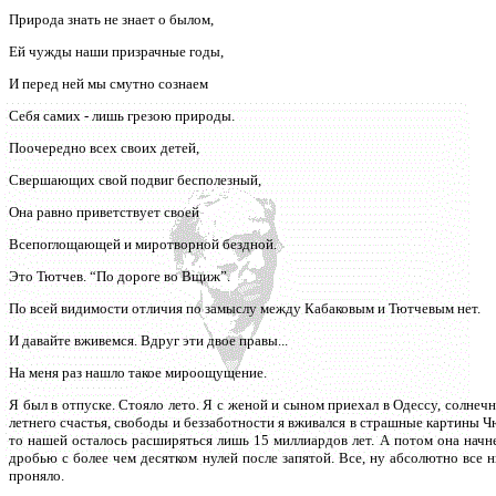
Природа знать не знает о былом,
Ей чужды наши призрачные годы,
И перед ней мы смутно сознаем
Себя самих - лишь грезою природы.
Поочередно всех своих детей,
Свершающих свой подвиг бесполезный,
Она равно приветствует своей
Всепоглощающей и миротворной бездной.
Это Тютчев. “По дороге во Вщиж”.
По всей видимости отличия по замыслу между Кабаковым и Тютчевым нет.
И давайте вживемся. Вдруг эти двое правы...
На меня раз нашло такое мироощущение.
Я был в отпуске. Стояло лето. Я с женой и сыном приехал в Одессу, солне
летнего счастья, свободы и беззаботности я вживался в страшные картины Ч
то нашей осталось расширяться лишь 15 миллиардов лет. А потом она начн
дробью с более чем десятком нулей после запятой. Все, ну абсолютно все 
проняло.