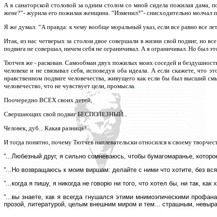
А в санаторской столовой за одним столом со мной сидела пожилая дама, п
жене?”- журила его пожилая женщина. “Изменил?”- снисходительно молчал 
Я же думал: “А правда: к чему вообще моральный указ, если все равно все ле
Итак, из нас четверых за столом двое совершали в жизни свой подвиг, но все
подвига не совершал, ничем себя не ограничивал. А я ограничивал. Но был это
Тютчев же - раскован. Самообман двух пожилых моих соседей и бездушность тре
человеке и не связывал себя, исповедуя оба идеала. А если скажете, что эт
нравственном подвиге человечества, живущего как если бы был высший смы
человечество, что не чувствует цели, промысла.
Поочередно ВСЕХ своих детей,
Свершающих свой подвиг БЕСПОЛЕЗНЫЙ...
Человек, дуб... Какая разница?
И тогда понятно, почему Тютчев наплевательски относился к своему творчес
“...Любезный друг, я сильно сомневаюсь, чтобы бумагомаранье, которо
“...Но возвращаюсь к моим виршам: делайте с ними что хотите, без всяк
“...когда я пишу, я никогда не говорю ни того, что хотел бы, ни так, ка
“...вы знаете, как я всегда гнушался этими мнимоэпическими профан
прозой, литературой, целым внешним миром и тем... страшным, невыра