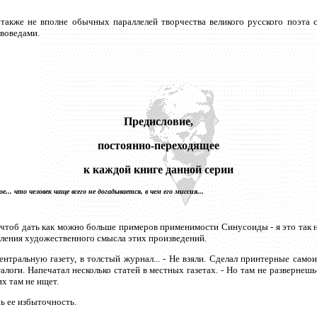
также не вполне обычных параллелей творчества великого русского поэта 
воведами.
Предисловие,
постоянно-переходящее
к каждой книге данной серии
... что человек чаще всего не догадывается, в чем его миссия...
м, чтоб дать как можно больше примеров применимости Синусоиды - я это так 
вления художественного смысла этих произведений.
ентральную газету, в толстый журнал... - Не взяли. Сделал принтерные само
алоги. Напечатал несколько статей в местных газетах. - Но там не развернешьс
х там не ищет.
ь ее избыточность.