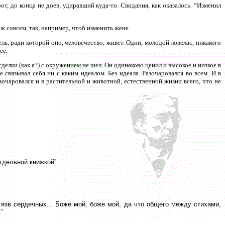
, до конца не доев, удиравший куда-то. Свидания, как оказалось. “Изменил
уж совсем, так, например, чтоб изменить жене.
ель, ради которой оно, человечество, живет. Один, молодой ловелас, никакого
ее.
сделки (как я?) с окружением не шел. Он одинаково ценил и высокое и низкое в
е связывал себя ни с каким идеалом. Без идеала. Разочаровался во всем. И в
чаровался и в растительной и животной, естественной жизни всего, что не
тдельной книжкой”.
 язв сердечных... Боже мой, боже мой, да что общего между стихами,
”