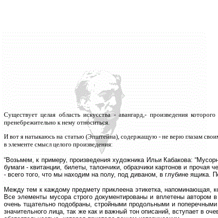
Существует целая область искусства - авангард,- произведения которого
пренебрежительно к нему относиться.
И вот я натыкаюсь на статью (Эпштейна), содержащую - не верю глазам своим
в элементе смысл целого произведения:
“
Возьмем, к примеру, произведения художника Ильи Кабакова: “Мусорн
бумаги - квитанции, билеты, талончики, образчики картонов и прочая 
- всего того, что мы находим на полу, под диваном, в глубине ящика.
Между тем к каждому предмету приклеена этикетка, напоминающая, ко
Все элементы мусора строго документированы и вплетены автором в 
очень тщательно подобраны, стройными продольными и поперечными 
значительного лица, так же как и важный тон описаний, вступает в оч