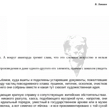
В. Лакшин
х. А вокруг авангарда гремит слава, что это сложное искусство и нельзя
 произведения и даже одного-другого его элемента, причем с замахом увидеть
 альбомов, куда вшиты и подклеены устаревшие документы, пожелтевшие
нду частиц повседневного хлама: пушинок, ниточек, осколков, очистков
чего они собраны вместе и какая тут сквозит художественная идея.
 дающая краткую справку о сопутствующих житейских обстоятельствах.
икакого разгула, хаоса, подобающего мусорной куче,- напротив, они
идеальный порядок, уместный в государственном архиве или в музее
вочка, а вот семечко от яблока - и все прокомментировано с той сухой