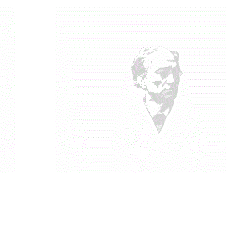
 поверьте, что захотеть понять не достаточно, чтоб понять.
училось, что я много лет пользовался устаревшим термином
ысячах мест, ни в будущем не пользоваться устаревшим.Ещё
поведенческому сну [отличающемуся от сезонного сна]) есть и
сюду применял как чисто человеческое, противопоставляя
есть только одна его часть, которая – в ранге подсознательного
есокровенному обеспечивается общение подсознаний в
овать.