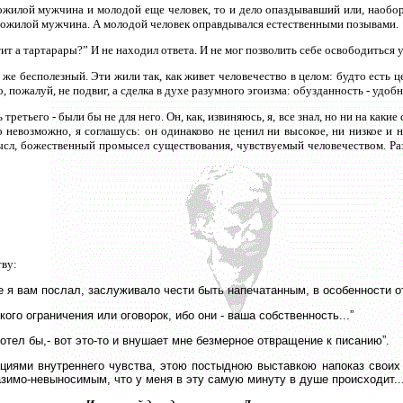
ожилой мужчина и молодой еще человек, то и дело опаздывавший или, наоборот
пожилой мужчина. А молодой человек оправдывался естественными позывами.
тит а тартарары?” И не находил ответа. И не мог позволить себе освободиться 
 же бесполезный. Эти жили так, как живет человечество в целом: будто есть ц
, пожалуй, не подвиг, а сделка в духе разумного эгоизма: обузданность - удобн
тьего - были бы не для него. Он, как, извиняюсь, я, все знал, но ни на какие 
о невозможно, я соглашусь: он одинаково не ценил ни высокое, ни низкое и н
сл, божественный промысел существования, чувствуемый человечеством. Разо
тву:
е я вам послал, заслуживало чести быть напечатанным, в особенности о
ого ограничения или оговорок, ибо они - ваша собственность...”
к хотел бы,- вот это-то и внушает мне безмерное отвращение к писанию”.
ациями внутреннего чувства, этою постыдною выставкою напоказ своих
зимо-невыносимым, что у меня в эту самую минуту в душе происходит...