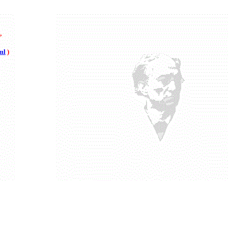
”
ml
)