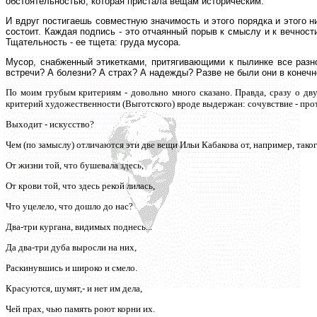
обстоятельностью, которая пристала вещам историческим.
И вдруг постигаешь совместную значимость и этого порядка и этого ни
состоит. Каждая подпись - это отчаянный порыв к смыслу и к вечности
Тщательность - ее тщета: груда мусора.
Мусор, снабженный этикетками, притягивающими к пылинке все разно
встречи? А болезни? А страх? А надежды? Разве не были они в конеч
По моим грубым критериям - довольно много сказано. Правда, сразу о дв
критерий художественности (Выготского) вроде выдержан: сочувствие - прот
Выходит - искусство?
Чем (по замыслу) отличаются эти две вещи Ильи Кабакова от, например, таког
От жизни той, что бушевала здесь,
От крови той, что здесь рекой лилась,
Что уцелело, что дошло до нас?
Два-три кургана, видимых поднесь...
Да два-три дуба выросли на них,
Раскинувшись и широко и смело.
Красуются, шумят,- и нет им дела,
Чей прах, чью память роют корни их.