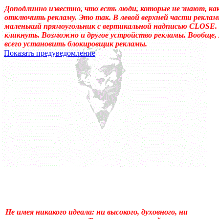
Доподлинно известно, что есть люди, которые не знают, ка
отключить рекламу. Это так. В левой верхней части реклам
маленький прямоугольник с вертикальной надписью CLOSE.
кликнуть. Возможно и другое устройство рекламы. Вообще,
всего установить блокировщик рекламы.
Показать предуведомление
Уважаемые! Умоляю: не садитесь читать, если ещё не отошли от 
Может, перечитать надо, или медленно перечитать, или сформ
«подсознательный» в отношении идеала автора, тогда как надо
одна накладка обнаружилась: неточное применение слова «созн
у животных, и у растений, и у бактерий. (Специфична для чело
подсознательному. Да и подсознательное часто применял, не акц
идеала – обеспечивает в неприкладном искусстве общение по
прикладном искусстве (которое о, в общем-то, знаемом и рожд
Не имея никакого идеала: ни высокого, духовного, ни