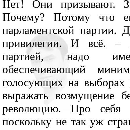
Нет! Они призывают. З
нигде уточнять и акцентир
Почему? Потому что е
парламентской партии. Д
привилегии. И всё. –
партией, надо име
обеспечивающий мини
голосующих на выборах 
выражать возмущение б
революцию. Про себя 
поскольку не так уж стра