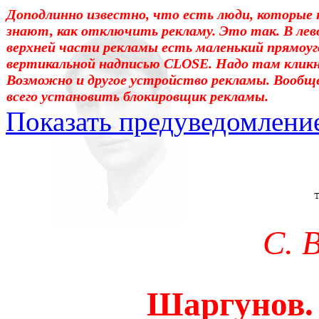
Доподлинно известно, что есть люди, которые 
знают, как отключить рекламу. Это так. В лев
верхней части рекламы есть маленький прямоуг
вертикальной надписью CLOSE. Надо там клик
Возможно и другое устройство рекламы. Вообщ
всего установить блокировщик рекламы.
Показать предуведомлени
Уважаемые! Умоляю: не са
отошли от суеты. – Перед 
трудным чтением. И ещё: п
С. 
достаточно, чтоб понять. 
медленно перечитать, или 
Шаргунов.
что не понятно.Прошу про