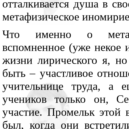
отталкивается душа в св
метафизическое иномирие
Что именно о метаф
вспомненное (уже некое 
жизни лирического я, н
быть – участливое отнош
учительнице труда, а 
учеников только он, Се
участие. Промельк этой 
был, когда они встретил