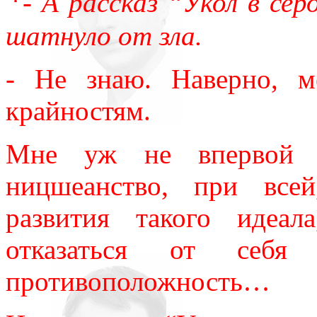
*
- А рассказ “Укол в се
шатнуло от зла.
- Не знаю. Наверно, м
крайностям.
Мне уж не впервой пр
ницшеанство, при всей
развития такого идеал
отказаться от себ
противоположность…