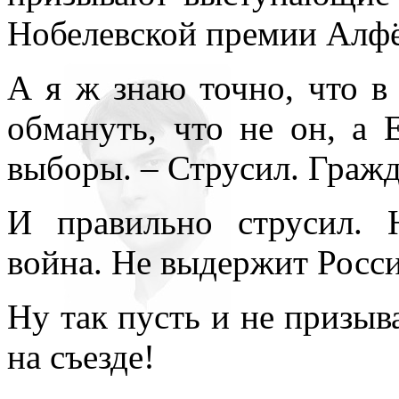
всюду применял как чисто 
Нобелевской премии Алфё
противопоставляя подсозн
А я ж знаю точно, что в
подсознательное часто при
обмануть, что не он, а 
то обеспечивает любое чел
выборы. – Струсил. Граж
одна его часть, которая – 
– обеспечивает в неприкл
И правильно струсил. 
подсознаний автора и вос
война. Не выдержит Росси
поводу. По несокровенном
Ну так пусть и не призы
подсознаний в прикладном 
на съезде!
то, знаемом и рожденном з