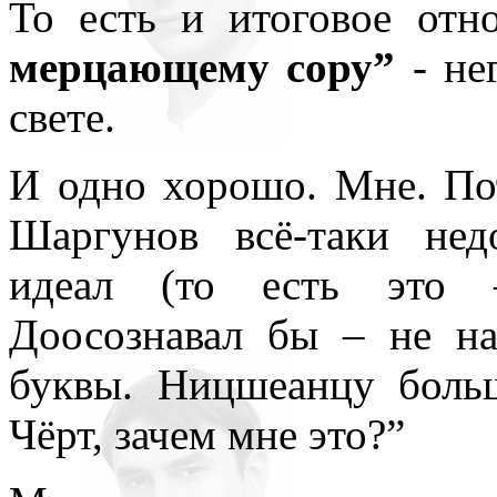
То есть и итоговое от
мерцающему сору”
- не
свете.
И одно хорошо. Мне. Пот
Шаргунов всё-таки нед
идеал (то есть это –
Доосознавал бы – не н
буквы. Ницшеанцу больш
Чёрт, зачем мне это?”