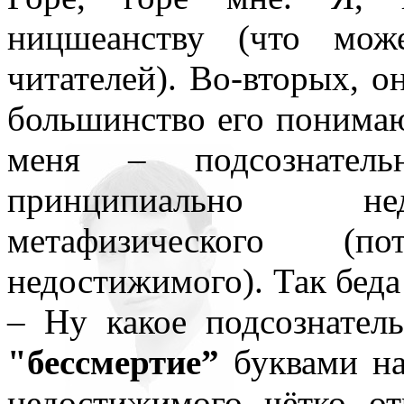
ницшеанству (что мож
читателей). Во-вторых, он
большинство его понимаю
меня – подсознатель
принципиально не
метафизического (
недостижимого). Так беда
– Ну какое подсознатель
"бессмертие”
буквами на
недостижимого чётко о