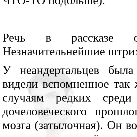
ЧТО-ТО подольше).
Речь в рассказе о
Незначительнейшие штрих
У неандертальцев была
видели вспомненное так ж
случаям редких среди
дочеловеческого прошло
мозга (затылочная). Он в