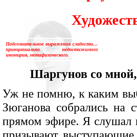
много лет пользовался ус
Художест
«подсознательный» в отнош
надо было писать «сверхсо
Подсознательное выражения сладости…
менять в тысячах мест, ни
принципиально недостижимого
иномирия, метафизического.
устаревшим.Ещё одна накл
Шаргунов со мной, 
применение слова «сознани
состояние, противоположн
Уж не помню, к каким в
[отличающемуся от сезонно
Зюганова собрались на с
у растений, и у бактерий.
прямом эфире. Я слушал 
вторая сигнальная система,
призывают выступающие 