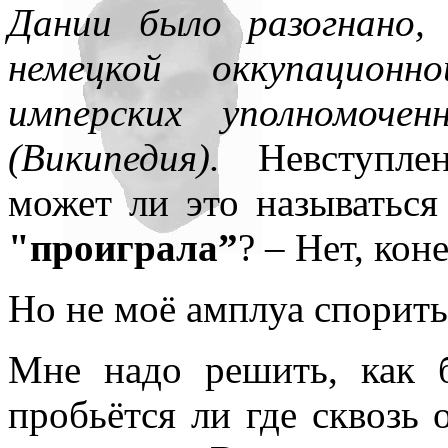
Дании было разогнано,
немецкой оккупацион
имперских уполномоче
(Википедия).
Невступлен
может ли это называтьс
"проиграла”
? – Нет, кон
Но не моё амплуа спорить
Мне надо решить, как б
пробьётся ли где сквозь 