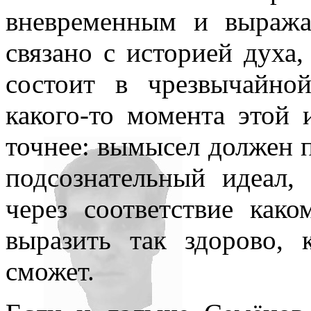
нигде уточнять и акцентир
вневременным и выража
связано с историей духа,
состоит в чрезвычайной
какого-то момента этой 
точнее: вымысел должен п
подсознательный идеал
через соответствие как
выразить так здорово, 
сможет.