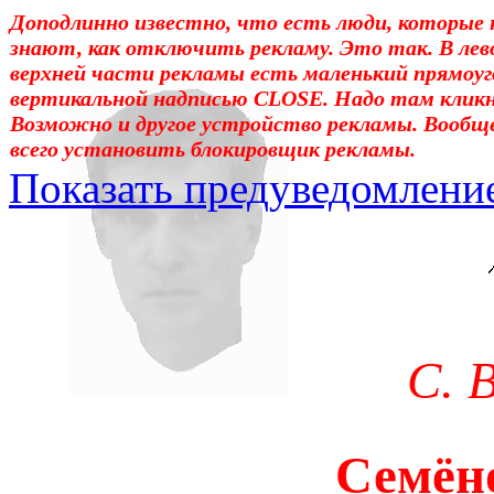
Доподлинно известно, что есть люди, которые 
знают, как отключить рекламу. Это так. В лев
верхней части рекламы есть маленький прямоуг
вертикальной надписью CLOSE. Надо там клик
Возможно и другое устройство рекламы. Вообщ
всего установить блокировщик рекламы.
Показать предуведомлени
Уважаемые! Умоляю: не са
отошли от суеты. – Перед 
трудным чтением. И ещё: п
С. 
достаточно, чтоб понять. 
медленно перечитать, или 
Семёно
что не понятно.Прошу про