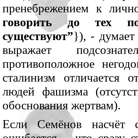
пренебрежением к лично
говорить до тех по
существуют”
}), - думае
выражает подсознат
противоположное негодо
сталинизм отличается о
людей фашизма (отсутст
обоснования жертвам).
Если Семёнов насчёт 
ошибается, - что сразу с