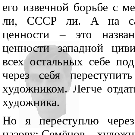
его извечной борьбе с м
ли, СССР ли. А на са
ценности – это назва
ценности западной циви
всех остальных себе по
через себя переступит
художником. Легче отдат
художника.
Но я переступлю чере
назову: Семёнов – художн