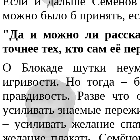
Если и дальше Семёнов 
можно было б принять, ес
"Да и можно ли расска
точнее тех, кто сам её п
О Блокаде шутки неум
игривости. Но тогда – б
правдивость. Разве что 
усиливать знаемые переж
– усиливать желание спа
желание плакать. Семёнов