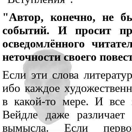
всюду применял как чисто 
"Автор, конечно, не 
противопоставляя подсозн
событий. И просит пр
подсознательное часто при
осведомлённого читат
то обеспечивает любое чел
неточности своего повес
одна его часть, которая – 
– обеспечивает в неприкл
Если эти слова литератур
подсознаний автора и вос
ибо каждое художественн
поводу. По несокровенном
в какой-то мере. И все 
подсознаний в прикладном 
Вейдле даже различает 
то, знаемом и рожденном з
вымысла. Если перв