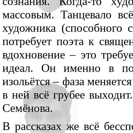
сознания. Когда-то худ
массовым. Танцевало вс
художника (способного с
потребует поэта к свяще
вдохновение – это требу
идеал. Он именно в по
изольётся – фаза меняется
в ней всё грубее выходит
Семёнова.
В рассказах же всё бессп