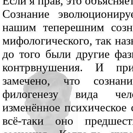
Если я прав, это объясняе
Сознание эволюциониру
нашим теперешним созн
мифологического, так наз
до того были другие фаз
контрвнушения. И при
замечено, что сознан
филогенезу вида чел
изменённое психическое 
всё-таки оно предшес