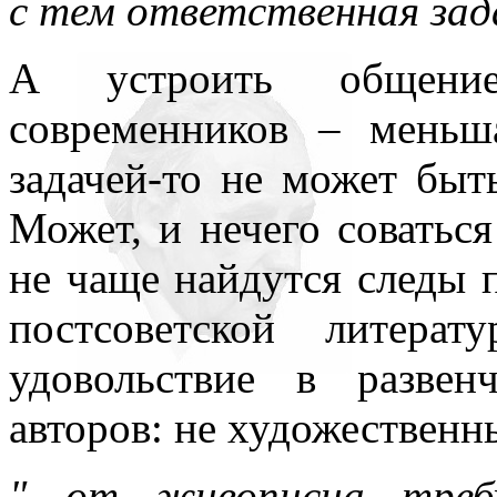
с тем ответственная зад
А устроить общени
современников – меньш
задачей-то не может бы
Может, и нечего соваться
не чаще найдутся следы п
постсоветской литер
удовольствие в разве
авторов: не художественн
"…от живописца требу