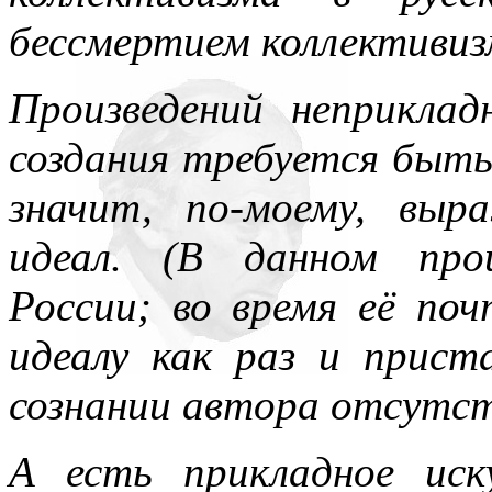
нигде уточнять и акцентир
бессмертием коллективиз
Произведений неприклад
создания требуется быт
значит, по-моему, выр
идеал. (В данном про
России; во время её по
идеалу как раз и прист
сознании автора отсутс
А есть прикладное ис