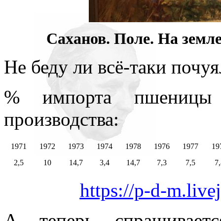
Саханов. Поле. На земле
Не беду ли всё-таки почу
% импорта пшеницы о
производства:
1971
1972
1973
1974
1978
1976
1977
19
2,5
10
14,7
3,4
14,7
7,3
7,5
7
https://p-d-m.liv
А теперь спрашиваетс