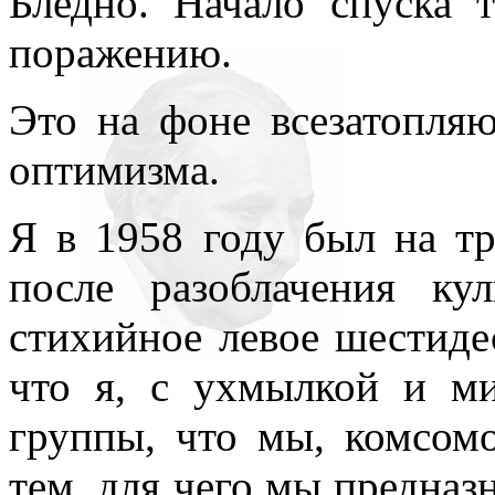
Бледно. Начало спуска 
поражению.
Это на фоне всезатопля
оптимизма.
Я в 1958 году был на тр
после разоблачения ку
стихийное левое шестиде
что я, с ухмылкой и м
группы, что мы, комсомо
тем, для чего мы предназ