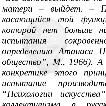
всюду применял как чисто 
матери – выйдет. – П
противопоставляя подсозн
касающийся той функци
подсознательное часто при
которой нет больше н
то обеспечивает любое чел
испытания сокровен
одна его часть, которая – 
определению Атанаса Н
– обеспечивает в неприкл
общество”, М., 1966). 
подсознаний автора и вос
конкретике этого прин
поводу. По несокровенном
испытание производит
подсознаний в прикладном 
“Психологии искусств
то, знаемом и рожденном з
коллективизма в рус