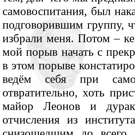
самовоспитания, был нака
подговорившим группу, ч
избрали меня. Потом – к
мой порыв начать с прекр
в этом порыве констатиро
ведём себя при самоп
отвратительно, хоть при
майор Леонов и дурак
отчисления из институт
снизошедшим до всего 