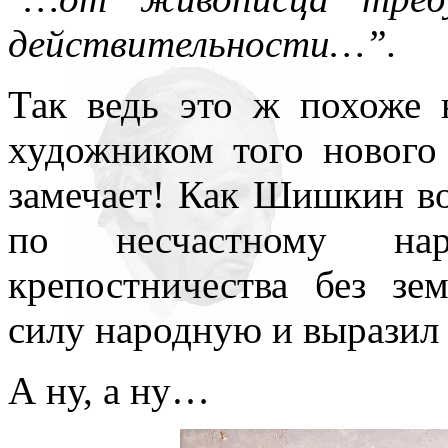
действительности…”.
Так ведь это ж похоже 
художником того нового
замечает! Как Шишкин во
по несчастному нар
крепостничества без зе
силу народную и выразил 
А ну, а ну…