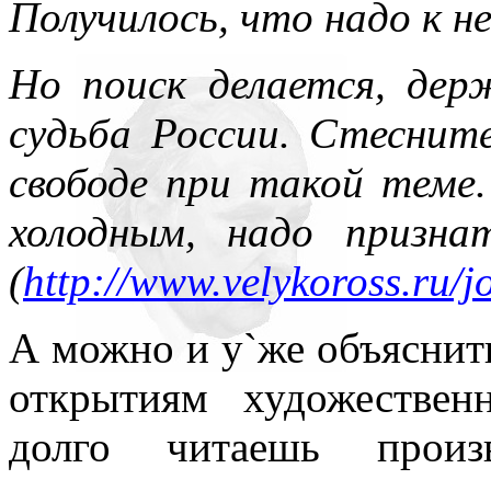
Получилось, что надо к н
Но поиск делается, дер
судьба России. Стесните
свободе при такой теме
холодным, надо призна
(
http://www.velykoross.ru/j
А можно и у`же объяснить
открытиям художествен
долго читаешь произ