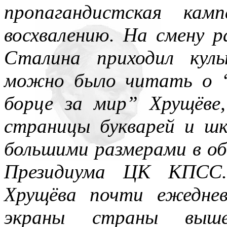
пропагандистская кам
восхвалению. На смену р
Сталина приходил кул
можно было читать о “
борце за мир” Хрущёве
страницы букварей и шк
большими размерами в об
Президиума ЦК КПСС
Хрущёва почти ежеднев
экраны страны вы