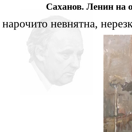
Саханов. Ленин на о
нарочито невнятна, нерезк