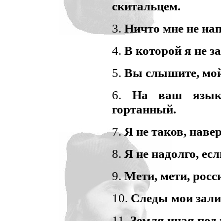
скитальцем.
3.
Ничто мне не нап
4.
В которой я не за
5.
Вы слышите, мой
6.
На ваш язык
гортанный.
7.
Я не таков, навер
8.
Я не надолго, есл
9.
Мети, мети, росс
10.
Следы мои зали
11.
Земля иная под 