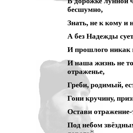
В дорожке лунной 
бесшумно,
Знать, не к кому и 
А без Надежды суе
И прошлого никак 
И наша жизнь не т
отраженье,
Греби, родимый, ест
Гони кручину, при
Остави отражение-
Под небом звёздн