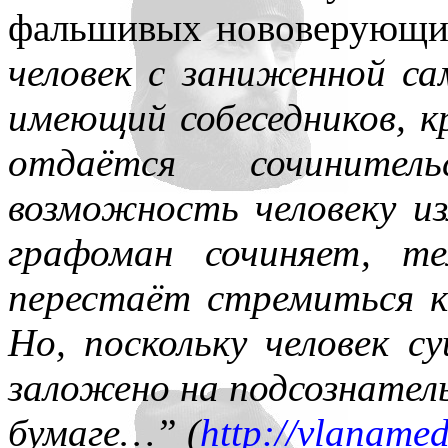
фальшивых нововерующ
человек с заниженной с
имеющий собеседников, к
отдаётся сочинител
возможность человеку и
графоман сочиняет, т
перестаёт стремиться к
Но, поскольку человек с
заложено на подсознатель
бумаге…” (
http://vlaname