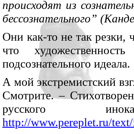
происходят из сознател
всюду применял как чисто 
бессознательного” (Канд
противопоставляя подсозн
подсознательное часто при
Они как-то не так резки, 
то обеспечивает любое чел
что художественност
одна его часть, которая – 
подсознательного идеала.
– обеспечивает в неприкл
А мой экстремистский взгл
подсознаний автора и вос
Смотрите. – Стихотворе
поводу. По несокровенном
русского и
подсознаний в прикладном 
http://www.pereplet.ru/tex
то, знаемом и рожденном з