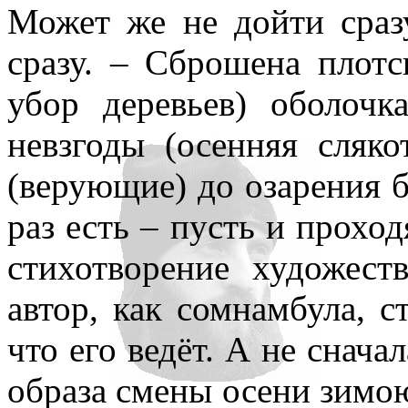
Может же не дойти сраз
сразу. – Сброшена плотс
убор деревьев) оболочк
невзгоды (осенняя сляко
(верующие) до озарения бл
раз есть – пусть и проход
стихотворение художест
автор, как сомнамбула, с
что его ведёт. А не снача
образа смены осени зимою