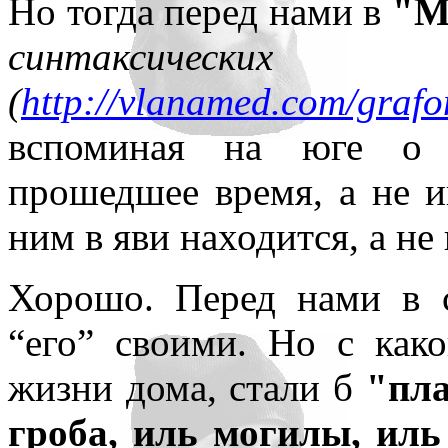
Но тогда перед нами в
"М
синтаксиче
(
http://vlanamed.com/graf
вспоминая на юге о с
прошедшее время, а не и
ним в яви находится, а не
Хорошо. Перед нами в с
“его” своими. Но с как
жизни дома, стали б
"пла
гроба, иль могилы, ил