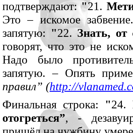
подтверждают:
"
21.
Мети,
Это – искомое забвение
запятую:
"
22.
Знать, от 
говорят, что это не иско
Надо было противител
запятую. – Опять при
правил” (
http://vlanamed.
Финальная строка:
"
24.
П
отогреться”
, - дезавуи
пришёл на чужбину умере