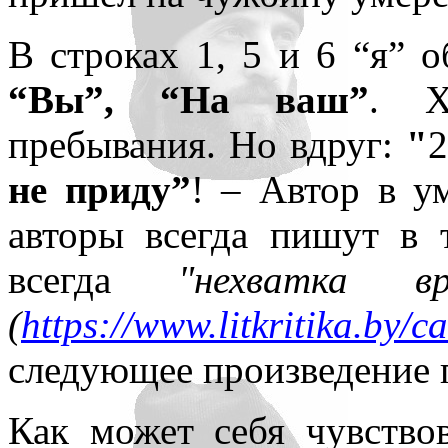
В строках 1, 5 и 6 “я”
“Вы”, “На ваш”
. Х
пребывания. Но вдруг:
"
2
не приду”
! – Автор в у
авторы всегда пишут в 
всегда
"нехватка в
(
https://www.litkritika.by/
следующее произведение 
Как может себя чувство