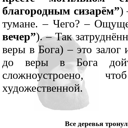
благородным сизарём”
)
тумане. – Чего? – Ощущ
вечер”
). – Так затруднён
веры в Бога) – это залог
до веры в Бога дойт
сложноустроено, ч
художественной.
Все деревья тронул