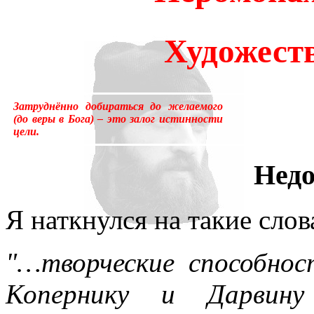
много лет пользовался ус
Художест
«подсознательный» в отнош
надо было писать «сверхсо
Затруднённо добираться до желаемого
менять в тысячах мест, ни
(до веры в Бога) – это залог истинности
цели.
устаревшим.Ещё одна накл
Недо
применение слова «сознани
состояние, противоположн
Я наткнулся на такие слов
[отличающемуся от сезонно
"…творческие способнос
у растений, и у бактерий.
Копернику и Дарвину
вторая сигнальная система,