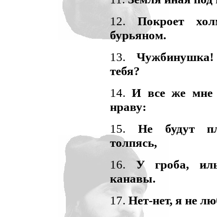
12.
Покроет хо
бурьяном.
13.
Чужбинушка
тебя?
14.
И все же мне 
нраву:
15.
Не будут пл
толпясь,
16.
У гроба, ил
канавы.
17.
Нет-нет, я не л