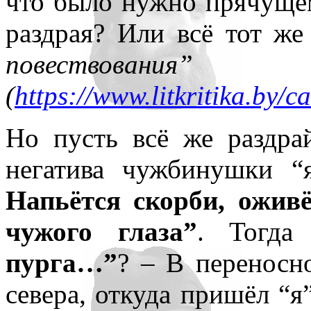
что было нужно прячущем
раздрая? Или всё тот ж
повествования”
(
https://www.litkritika.by/
Но пусть всё же раздра
негатива чужбинушки “
Напьётся скорби, ожив
чужого глаза”
. Тогда
пурга…”
? – В переносн
севера, откуда пришёл “