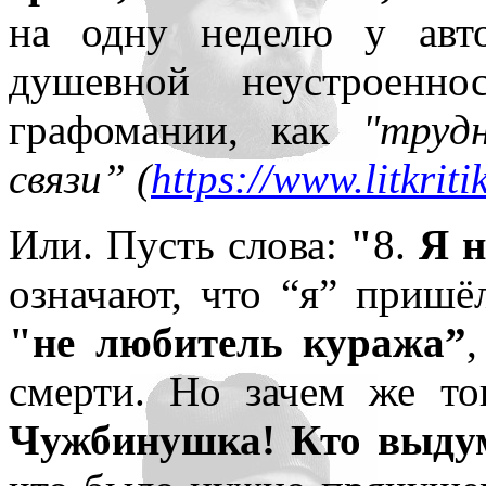
на одну неделю у авт
душевной неустроенн
графомании, как
"труд
связи” (
https://www.litkrit
Или. Пусть слова:
"
8.
Я н
означают, что “я” пришё
"не любитель куража”
смерти. Но зачем же тог
Чужбинушка! Кто выду