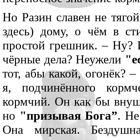
Но Разин славен не тяго
здесь) дому, о чём в ст
простой грешник. – Ну? И
чёрные дела? Неужели
"е
тот, абы какой, огонёк? –
я, подчинённого корм
кормчий. Он как бы внуш
но
"призывая Бога”
. Н
Она мирская. Бездушн