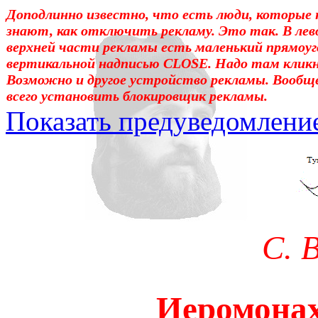
Доподлинно известно, что есть люди, которые 
знают, как отключить рекламу. Это так. В лев
верхней части рекламы есть маленький прямоуг
вертикальной надписью CLOSE. Надо там клик
Возможно и другое устройство рекламы. Вообщ
всего установить блокировщик рекламы.
Показать предуведомлени
Уважаемые! Умоляю: не са
отошли от суеты. – Перед 
трудным чтением. И ещё: п
С. 
достаточно, чтоб понять. 
медленно перечитать, или 
Иеромонах
что не понятно.Прошу про