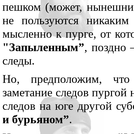
пешком (может, нынешни
не пользуются никаким 
мысленно к пурге, от кот
"Запыленным”
, поздно 
следы.
Но, предположим, что
заметание следов пургой н
следов на юге другой су
и бурьяном”
.