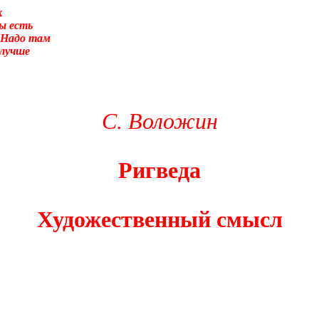
к
ы есть
 Надо там
 лучше
суеты. – Перед вами то, что называется трудным чтением. И ещё:
улировать вопрос о том, что не понятно.Прошу прощения! Так сл
С. Воложин
 было писать «сверхсознательный». Так я не буду ни менять в т
ание». Оно-то или его аналог (как состояние, противоположное 
века вторая сигнальная система, а не сознание.) А я сознание в
ентируя, что оно-то обеспечивает любое человеческое деяние, и 
Ригведа
дсознаний автора и восприемника по сокровенному поводу. По н
енном замыслом сознания). Я не стану нигде уточнять и акцентир
Художественный смысл