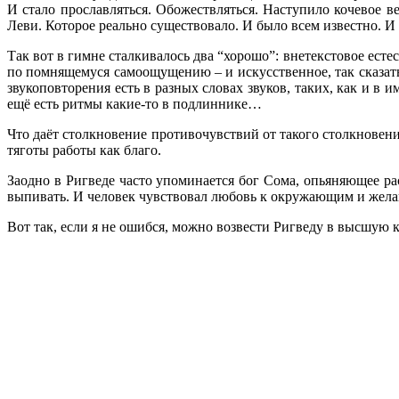
И стало прославляться. Обожествляться. Наступило кочевое 
Леви. Которое реально существовало. И было всем известно. И
Так вот в гимне сталкивалось два “хорошо”: внетекстовое есте
по помнящемуся самоощущению – и искусственное, так сказать
звукоповторения есть в разных словах звуков, таких, как и в
ещё есть ритмы какие-то в подлиннике…
Что даёт столкновение противочувствий от такого столкновен
тяготы работы как благо.
Заодно в Ригведе часто упоминается бог Сома, опьяняющее рас
выпивать. И человек чувствовал любовь к окружающим и желани
Вот так, если я не ошибся, можно возвести Ригведу в высшую 