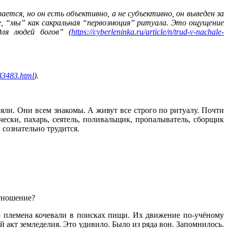
ется, но он есть объективно, а не субъективно, он выведен за
, “мы” как сакральная “первоэмоция” ритуала. Это ощущение
для людей богов” (
https://cyberleninka.ru/article/n/trud-v-nachale-
/83483.html
).
яли. Они всем знакомы. А живут все строго по ритуалу. Почти
чески, пахарь, сеятель, поливальщик, пропалыватель, сборщик
 сознательно трудится.
отношение?
го племена кочевали в поисках пищи. Их движение по-учёному
кт земледелия. Это удивило. Было из ряда вон. Запомнилось.