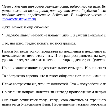
"Нет субъекта трудовой деятельности, задающего ей цель. Вер
рамки сознания поэта-риши, потому что этот “субъект” -са
предписывает определенные действия. В мифологическом 
chelovecheskoy-istorii
).
Даже, может, и ещё сложнее:
"…первобытный человек не познает мир… а узнает знакомые е
Это, наверно, трудно понять, но постараемся.
Гимны Ригведы устно передавали из поколения в поколение из
немыслимо от него отступить. И он распространяется на кажд
урожая в том, что автоматически, повторяю, делает, он
"узнает
Но в их коллективном подсознательном есть цель. И она неци
То абстрактно хорошо, что в таком обществе нет не понимающ
Плохо абстрактно же, что нет личностей. Это – полуроботы с ч
Но главный вопрос: является ли Ригведа произведением непр
Она стала сочиняться тогда, когда, чтоб спастись от страш
называется блужданием Леви. Перемещение частыми короткими