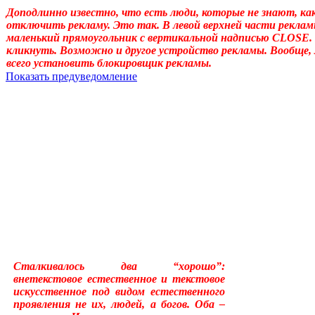
Доподлинно известно, что есть люди, которые не знают, ка
отключить рекламу. Это так. В левой верхней части реклам
маленький прямоугольник с вертикальной надписью CLOSE.
кликнуть. Возможно и другое устройство рекламы. Вообще,
всего установить блокировщик рекламы.
Показать предуведомление
Уважаемые! Умоляю: не садитесь читать, если ещё не отошли от 
Может, перечитать надо, или медленно перечитать, или сформ
«подсознательный» в отношении идеала автора, тогда как надо
одна накладка обнаружилась: неточное применение слова «созн
у животных, и у растений, и у бактерий. (Специфична для чело
подсознательному. Да и подсознательное часто применял, не акц
идеала – обеспечивает в неприкладном искусстве общение по
прикладном искусстве (которое о, в общем-то, знаемом и рожд
Сталкивалось два “хорошо”:
внетекстовое естественное и текстовое
искусственное под видом естественного
проявления не их, людей, а богов. Оба –