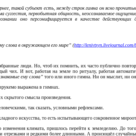
нее, такой субъект есть, между строк гимна он ясно прочитыва
ма суггестия, первобытная общность, неосознаваемое ощущение
сознании оно персонифицируется в качестве действующих 
му слова в окружающем его мире” (
http://lenivtsyn.livejournal.com
бранные люди. Но, чтоб их помнить, их часто публично повтор
ый чих. И вот, работая на земле по ритуалу, работая автомати
 знакомые ему слова”
того или иного гимна. Ни он мыслит, ни он
тирукемо выражена в гимнах.
их скрытого смысла произведения.
еловечскими, так сказать, условными рефлексами.
икладного искусства, то есть испытывающего сокровенное миро
ного изменения климата, пришлось перейти к земледелию. До то
 отрезками и редкими более длинными. А произошёл случайный а