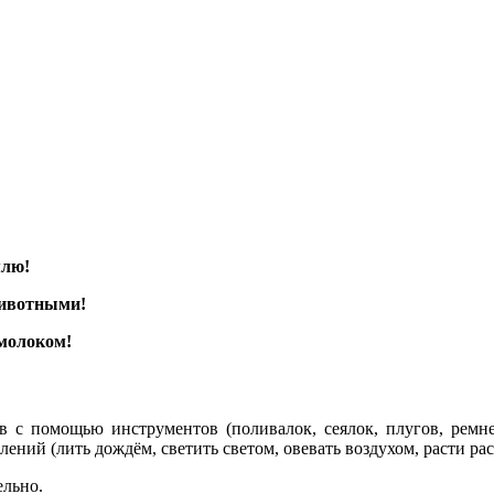
млю!
ивотными!
 молоком!
в с помощью инструментов (поливалок, сеялок, плугов, ремн
ний (лить дождём, светить светом, овевать воздухом, расти рас
ельно.