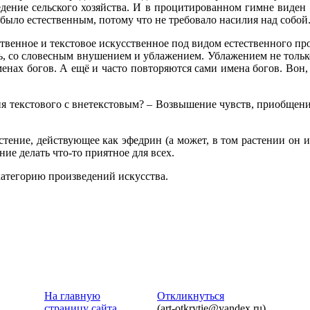
ведение сельского хозяйства. И в процитированном гимне виден
 было естественным, потому что не требовало насилия над собой
ственное и текстовое искусственное под видом естественного про
, со словесным внушением и ублажением. Ублажением не только 
 именах богов. А ещё и часто повторяются сами имена богов. В
ия текстового с внетекстовым? – Возвышение чувств, приобщен
тение, действующее как эфедрин (а может, в том растении он и е
е делать что-то приятное для всех.
категорию произведений искусства.
На главную
Откликнуться
страницу сайта
(art-otkrytie@yandex.ru)