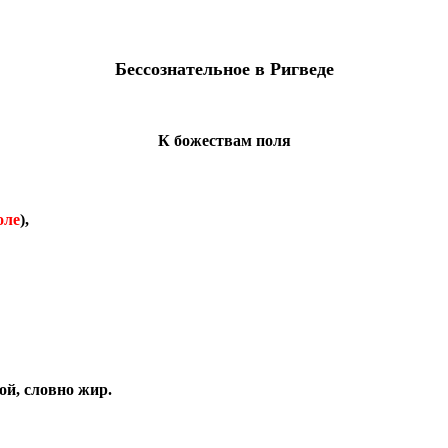
Бессознательное в Ригведе
К божествам поля
оле
),
ой, словно жир.