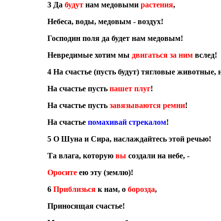
3 Да
будут
нам медовыми
растения
,
Небеса, воды, медовым - воздух!
Господин поля да будет нам медовым!
Невредимые хотим мы
двигаться за ним
вслед!
4 На счастье (пусть будут) тягловые животные, н
На счастье пусть
пашет плуг
!
На счастье пусть
завязываются ремни
!
На счастье
помахивай стрекалом
!
5 О Шуна и Сира, наслаждайтесь этой речью!
Та влага, которую
вы
создали на небе, -
Оросите
ею эту (землю)!
6
Приблизься
к нам, о
борозда
,
Приносящая счастье!