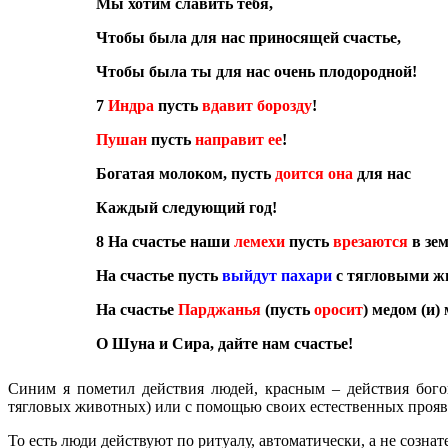
Мы хотим славить тебя,
Чтобы была для нас приносящей счастье,
Чтобы была ты для нас очень плодородной!
7
Индра
пусть
вдавит борозду
!
Пушан
пусть
направит ее
!
Богатая молоком, пусть
доится она
для нас
Каждый следующий год!
8 На счастье наши
лемехи
пусть
врезаются
в зе
На счастье пусть
выйдут пахари
с тягловыми ж
На счастье
Парджанья
(пусть
оросит
) медом (и)
О Шуна и Сира, дайте нам счастье!
Синим я пометил действия людей, красным – действия бого
тягловых животных) или с помощью своих естественных проявле
То есть люди действуют по ритуалу, автоматически, а не сознат