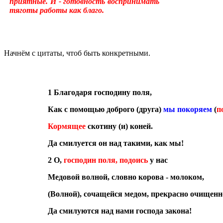
приятные. И - готовность воспринимать
тяготы работы как благо.
Начнём с цитаты, чтоб быть конкретными.
1 Благодаря господину поля,
Как с помощью доброго (друга)
мы покоряем
(
п
Кормящее
скотину (и) коней.
Да смилуется он над такими, как мы!
2 О,
господин поля, подоись
у нас
Медовой волной, словно корова - молоком,
(Волной), сочащейся медом, прекрасно очищенн
Да смилуются над нами господа закона!