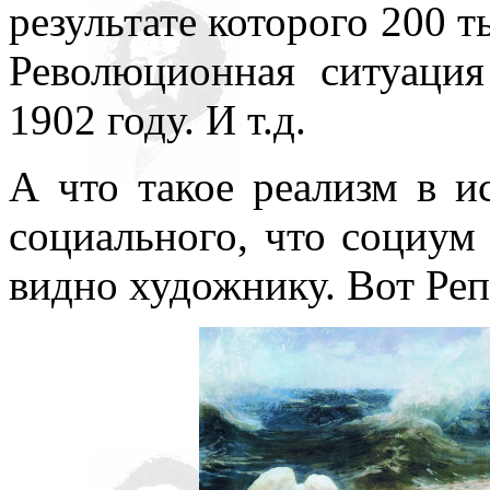
результате которого 200 т
нигде уточнять и акцентир
Революционная ситуация
1902 году. И т.д.
А что такое реализм в и
социального, что социум 
видно художнику. Вот Реп