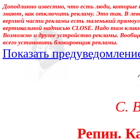
Доподлинно известно, что есть люди, которые 
знают, как отключить рекламу. Это так. В лев
верхней части рекламы есть маленький прямоуг
вертикальной надписью CLOSE. Надо там клик
Возможно и другое устройство рекламы. Вообщ
всего установить блокировщик рекламы.
Показать предуведомлени
Уважаемые! Умоляю: не са
отошли от суеты. – Перед 
трудным чтением. И ещё: п
С. 
достаточно, чтоб понять. 
медленно перечитать, или 
Репин. К
что не понятно.Прошу про