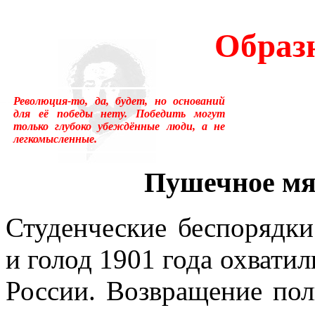
много лет пользовался ус
Образ
«подсознательный» в отнош
надо было писать «сверхсо
Революция-то, да, будет, но оснований
менять в тысячах мест, ни
для её победы нету. Победить могут
только глубоко убеждённые люди, а не
легкомысленные.
устаревшим.Ещё одна накл
применение слова «сознани
Пушечное мя
состояние, противоположн
Студенческие беспорядки
[отличающемуся от сезонно
и голод 1901 года охватил
у растений, и у бактерий.
России. Возвращение пол
вторая сигнальная система,