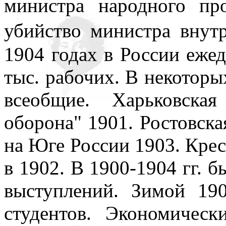
министра народного пр
всюду применял как чисто 
министра внут
убийство
противопоставляя подсозн
1904 годах в России ежед
подсознательное часто при
тыс. рабочих. В некоторы
то обеспечивает любое чел
всеобщие. Харьковска
одна его часть, которая – 
оборона" 1901. Ростовска
– обеспечивает в неприкл
на Юге России 1903. Крес
подсознаний автора и вос
в 1902. В 1900-1904 гг. 
поводу. По несокровенном
выступлений. Зимой 190
подсознаний в прикладном 
студентов. Экономическ
то, знаемом и рожденном з