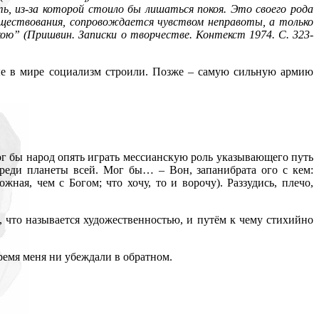
, из-за которой стоило бы лишаться покоя. Это своего рода
существования, сопровождается чувством неправоты, а только
ою” (Пришвин. Записки о творчестве. Контекст 1974. С. 323-
е в мире социализм строили. Позже – самую сильную армию
г бы народ опять играть мессианскую роль указывающего путь
ереди планеты всей. Мог бы… – Вон, запанибрата ого с кем:
жная, чем с Богом; что хочу, то и ворочу). Раззудись, плечо,
то, что называется художественностью, и путём к чему стихийно
ремя меня ни убеждали в обратном.