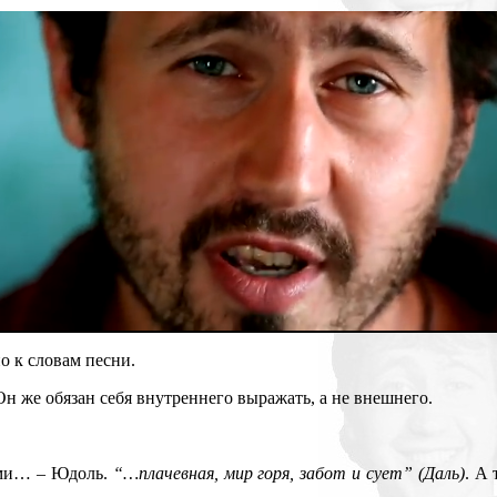
о к словам песни.
Он же обязан себя внутреннего выражать, а не внешнего.
иями… – Юдоль.
“…плачевная, мир горя, забот и сует” (Даль)
. А 