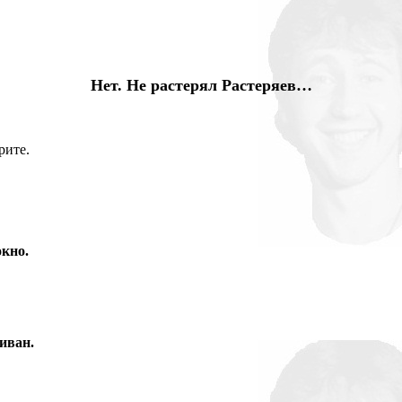
Нет. Не растерял Растеряев…
рите.
окно.
иван.