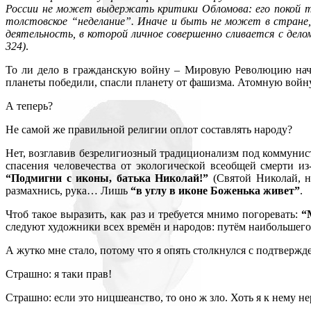
России не может выдержать критики Обломова: его покой та
толстовское “неделание”. Иначе и быть не может в стране, 
деятельность, в которой личное совершенно сливается с дел
324)
.
То ли дело в гражданскую войну – Мировую Революцию начи
планеты победили, спасли планету от фашизма. Атомную войн
А теперь?
Не самой же правильной религии оплот составлять народу?
Нет, возглавив безрелигиозный традиционализм под коммунис
спасения человечества от экологической всеобщей смерти и
“Подмигни с иконы, батька Николай!”
(Святой Николай, н
размахнись, рука… Лишь
“в углу в иконе Боженька живет”
.
Чтоб такое выразить, как раз и требуется мнимо погоревать:
“
следуют художники всех времён и народов: путём наибольшего
А жутко мне стало, потому что я опять столкнулся с подтверж
Страшно: я таки прав!
Страшно: если это ницшеанство, то оно ж зло. Хоть я к нему 