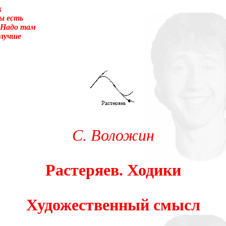
к
ы есть
 Надо там
 лучше
суеты. – Перед вами то, что называется трудным чтением. И ещё:
улировать вопрос о том, что не понятно.Прошу прощения! Так сл
 было писать «сверхсознательный». Так я не буду ни менять в т
ание». Оно-то или его аналог (как состояние, противоположное 
века вторая сигнальная система, а не сознание.) А я сознание в
ентируя, что оно-то обеспечивает любое человеческое деяние, и 
дсознаний автора и восприемника по сокровенному поводу. По н
енном замыслом сознания). Я не стану нигде уточнять и акцентир
С. Воложин
Растеряев. Ходики
Художественный смысл