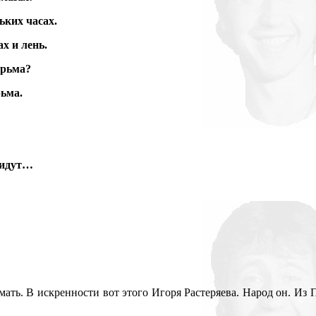
ьких часах.
х и лень.
ерьма?
рьма.
 идут…
имать. В искренности вот этого Игоря Растеряева. Народ он. Из 