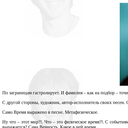
По заграницам гастролирует. И фамилия – как на подбор – точн
С другой стороны, художник, автор-исполнитель своих песен. 
Само Время выражено в песне. Метафизическое.
Ну что – этот мир?!. Что – это физическое время?!. С событ
выражается? Сама Вечность. Какое в ней время.