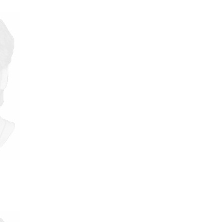
 поверьте, что захотеть понять не достаточно, чтоб понять.
училось, что я много лет пользовался устаревшим термином
ысячах мест, ни в будущем не пользоваться устаревшим.Ещё
поведенческому сну [отличающемуся от сезонного сна]) есть и
сюду применял как чисто человеческое, противопоставляя
есть только одна его часть, которая – в ранге подсознательного
есокровенному обеспечивается общение подсознаний в
овать.