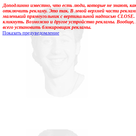
Доподлинно известно, что есть люди, которые не знают, ка
отключить рекламу. Это так. В левой верхней части реклам
маленький прямоугольник с вертикальной надписью CLOSE.
кликнуть. Возможно и другое устройство рекламы. Вообще,
всего установить блокировщик рекламы.
Показать предуведомление
Уважаемые! Умоляю: не садитесь читать, если ещё не отошли от 
Может, перечитать надо, или медленно перечитать, или сформ
«подсознательный» в отношении идеала автора, тогда как надо
одна накладка обнаружилась: неточное применение слова «созн
у животных, и у растений, и у бактерий. (Специфична для чело
подсознательному. Да и подсознательное часто применял, не акц
идеала – обеспечивает в неприкладном искусстве общение по
прикладном искусстве (которое о, в общем-то, знаемом и рожд