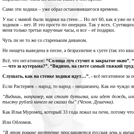
Сами эти ходики – уже образ остановившегося времени.
У нас с мамой были ходики на стене… Но лет 60, как я уже не ви
ходиков – нет. И это просто по инерции. Так у всех. Суетящи
меня только третьи наручные часы, и все – её подарки.
Чуть ли не то же со стареньким диваном.
Не нищета выведена в песне, а безразличие к суете (так это к
Всё, что негативное:
“Солнца луч стучит в закрытое окно”
,
“
— что за кутерьма?”
,
“Видимо, на свете самый тяжкий тру
Слушать, как на стенке ходики идут…”
, - всё негативное за
Если Растеряев – народ, то народ – ницшеанец. Как ни чуждо з
“Видишь, например, как стоит бутылка, или идет дождь, или
тысячу рублей ничего не сказал бы” (Чехов. Душечка)
.
Как Илья Муромец, который 33 года лежал на печи, потому что 
Или Обломов.
“В этом романе внутренне прославляется русская лень и вн