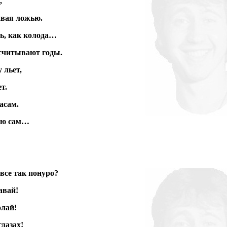
,
ивая ложью.
сь, как колода…
тсчитывают годы.
 льет,
т.
асам.
наю сам…
все так понуро?
авай!
олай!
глазах!