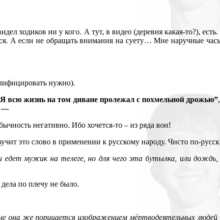
дел ходиков ни у кого. А тут, в видео (деревня какая-то?), есть
хся. А если не обращать внимания на суету… Мне наручные часы 
валифицировать нужно).
Я всю жизнь на том диване пролежал с похмельной дрожью”
д —
 обычность негативно. Ибо хочется-то – из ряда вон!
вучит это слово в применении к русскому народу. Чисто по-русски
 едет мужик на телеге, но для чего эта бутылка, или дождь,
дела по плечу не было.
ешне она же порицается изображением мёртводеятельных людей