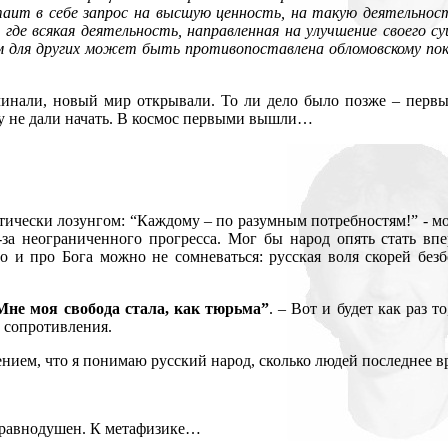
ит в себе запрос на высшую ценность, на такую деятельность
где всякая деятельность, направленная на улучшение своего 
ом для других может быть противопоставлена обломовскому пок
нали, новый мир открывали. То ли дело было позже – первы
у не дали начать. В космос первыми вышли…
тически лозунгом: “Каждому – по разумным потребностям!” - мо
з-за неограниченного прогресса. Мог бы народ опять стать вп
о и про Бога можно не сомневаться: русская воля скорей безбо
Мне моя свобода стала, как тюрьма”
. – Вот и будет как раз 
 сопротивления.
дением, что я понимаю русский народ, сколько людей последнее в
неравнодушен. К метафизике…