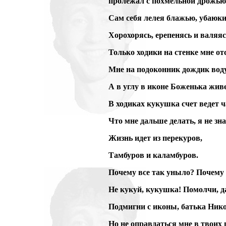
пролежал с похмельной дрожью
Сам себя лелея блажью, убаюк
Хорохорясь, ерепенясь и валяя
Только ходики на стенке мне о
Мне на подоконник дождик воду
А в углу в иконе Боженька живе
В ходиках кукушка счет ведет ч
Что мне дальше делать, я не з
Жизнь идет из перекуров,
Тамбуров и каламбуров.
Почему все так уныло? Почему 
Не кукуй, кукушка! Помолчи, д
Подмигни с иконы, батька Ник
Но не оправдаться мне в твоих 