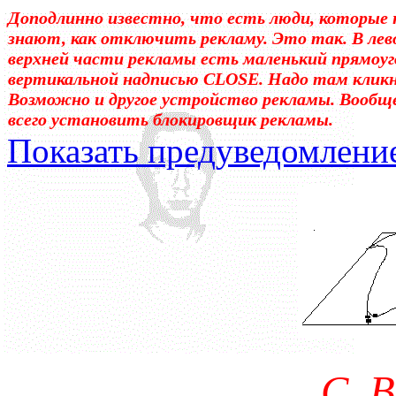
Доподлинно известно, что есть люди, которые 
знают, как отключить рекламу. Это так. В лев
верхней части рекламы есть маленький прямоуг
вертикальной надписью CLOSE. Надо там клик
Возможно и другое устройство рекламы. Вообщ
всего установить блокировщик рекламы.
Показать предуведомлени
Уважаемые! Умоляю: не са
отошли от суеты. – Перед 
трудным чтением. И ещё: п
достаточно, чтоб понять. 
медленно перечитать, или 
С. 
что не понятно.Прошу про