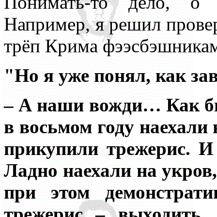
Понимать-то дело, о 
Например, я решил провери
трёп Крима фээсбэшника
"Но я уже понял, как за
– А наши вожди… Как бы
в восьмом году наехали 
прикупили трежерис. И
Ладно наехали на укров,
при этом демонстрати
трежерис – выходить