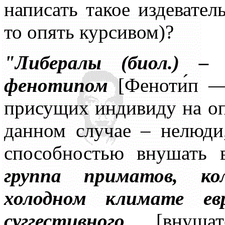
написать такое издевател
то опять курсивом)?
"Либералы (биол.) – 
фенотипом
[Феноти́п — 
присущих индивиду на оп
данном случае – нелюди
способностью внушать
группа приматов, к
холодном климате ев
суггестивного
[внушат