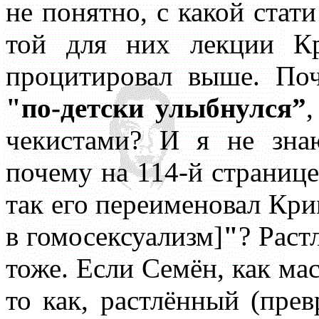
не понятно, с какой стати
той для них лекции Кр
процитировал выше. По
"по-детски улыбнулся”
чекистами? И я не знаю
почему на 114-й страниц
так его переименовал Кр
в гомосексуализм]
"
? Раст
тоже. Если Семён, как ма
то как, растлённый (пре