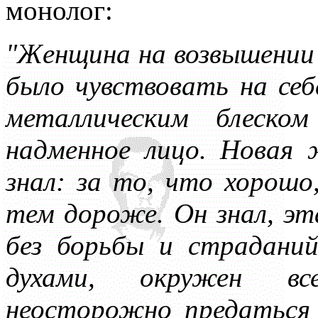
монолог:
нигде уточнять и акцентир
"Женщина на возвышении 
было чувствовать на себ
металлическим блеско
надменное лицо. Новая 
знал: за то, что хорошо
тем дороже. Он знал, э
без борьбы и страданий
духами, окружен вс
неосторожно предаться