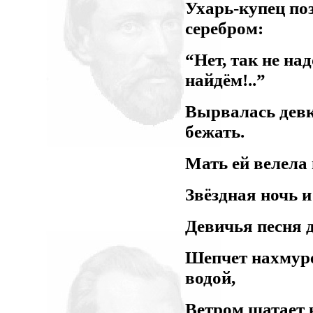
Ухарь-купец по
серебром:
“Нет, так не н
найдём!..”
Вырвалась девк
бежать.
Мать ей велела 
Звёздная ночь и
Девичья песня 
Шепчет нахмур
водой,
Ветром шатает