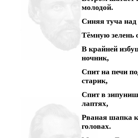
молодой.
Синяя туча над
Тёмную зелень о
В крайней избуш
ночник,
Спит на печи п
старик,
Спит в зипуниш
лаптях,
Рваная шапка 
головах.