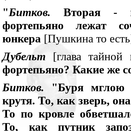
"
Битков.
Вторая - го
фортепьяно лежат со
юнкера
[Пушкина то есть
Дубельт
[глава тайной 
фортепьяно? Какие же с
Битков.
"Буря мглою н
крутя. То, как зверь, она
То по кровле обветшал
То, как путник зап