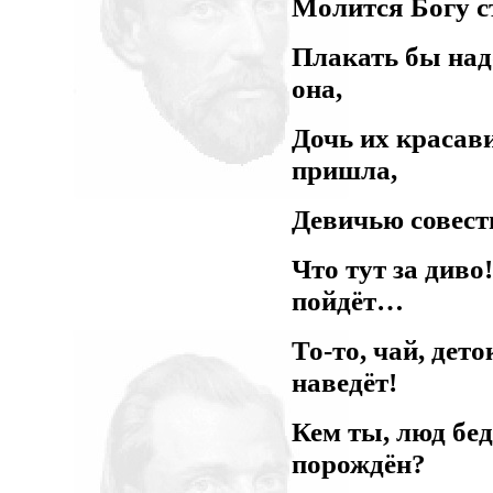
Молится Богу с
Плакать бы над
она,
Дочь их красав
пришла,
Девичью совест
Что тут за диво
пойдёт…
То-то, чай, дето
наведёт!
Кем ты, люд бед
порождён?