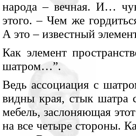
народа – вечная. И… чув
этого. – Чем же гордить
А это – известный элемен
Как элемент пространст
шатром…”.
Ведь ассоциация с шатром
видны края, стык шатра 
мебель, заслоняющая этот 
на все четыре стороны. К