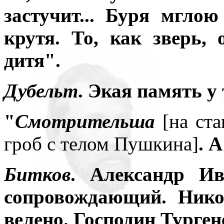
застучит... Буря мгло
крутя. То, как зверь, 
дитя".
Дубельт
. Экая память у
"
Смотрительша
[на ста
гроб с телом Пушкина]
. 
Битков
. Александр Ив
сопровождающий. Нико
велено. Господин Турген