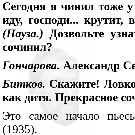
Сегодня я чинил тоже у
иду, господи... крутит, 
(Пауза.)
Дозвольте узна
сочинил?
Гончарова.
Александр Се
Битков.
Скажите! Ловко.
как дитя. Прекрасное со
Это самое начало пьес
(1935).