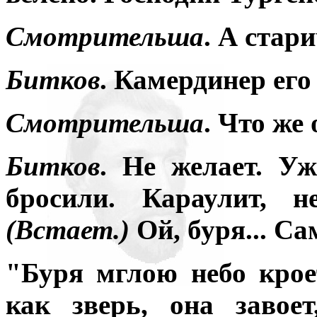
Смотрительша
. А стар
Битков
. Камердинер его
Смотрительша
. Что же 
Битков
. Не желает. У
бросили. Караулит, н
(Встает.)
Ой, буря... С
"Буря мглою небо крое
как зверь, она завоет