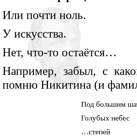
всюду применял как чисто 
Или почти ноль.
противопоставляя подсозн
У искусства.
подсознательное часто при
то обеспечивает любое чел
Нет, что-то остаётся…
одна его часть, которая – 
Например, забыл, с как
– обеспечивает в неприкл
помню Никитина (и фами
подсознаний автора и вос
поводу. По несокровенном
Под большим ша
подсознаний в прикладном 
Голубых небес
то, знаемом и рожденном з
…степей