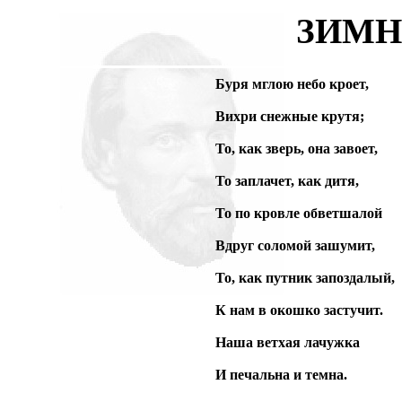
ЗИМН
Буря мглою небо кроет,
Вихри снежные крутя;
То, как зверь, она завоет,
То заплачет, как дитя,
То по кровле обветшалой
Вдруг соломой зашумит,
То, как путник запоздалый,
К нам в окошко застучит.
Наша ветхая лачужка
И печальна и темна.