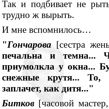
Так и подбивает не рыть
трудно ж вырыть.
И мне вспомнилось…
"
Гончарова
[сестра жен
печальна и темна... 
приумолкла у окна... Б
снежные крутя... То,
заплачет, как дитя..."
Битков
[часовой мастер