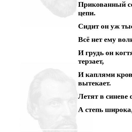
Прикованный со
цепи.
Сидит он уж тыс
Всё нет ему воли
И грудь он когт
терзает,
И каплями кров
вытекает.
Летят в синеве 
А степь широка,