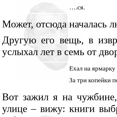
нигде уточнять и акцентир
….ся.
Может, отсюда началась 
Другую его вещь, в изв
услыхал лет в семь от дв
Ехал на ярмарку
За три копейки 
Вот зажил я на чужбине
улице – вижу: книги выб