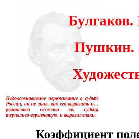
много лет пользовался ус
Булгаков.
«подсознательный» в отнош
надо было писать «сверхсо
Пушкин. 
менять в тысячах мест, ни
устаревшим.Ещё одна накл
Художест
применение слова «сознани
состояние, противоположн
Недоосознаваемое переживание о судьбе
[отличающемуся от сезонно
России, он не знал, как его выразить и…
рваностью сюжета её, судьбу,
терпеливо-взрывчатую, и выразил-таки.
у растений, и у бактерий.
вторая сигнальная система,
Коэффициент поле