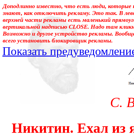
Доподлинно известно, что есть люди, которые 
знают, как отключить рекламу. Это так. В лев
верхней части рекламы есть маленький прямоуг
вертикальной надписью CLOSE. Надо там клик
Возможно и другое устройство рекламы. Вообщ
всего установить блокировщик рекламы.
Показать предуведомлени
Уважаемые! Умоляю: не са
отошли от суеты. – Перед 
трудным чтением. И ещё: п
С. 
достаточно, чтоб понять. 
медленно перечитать, или 
Никитин. Ехал из
что не понятно.Прошу про