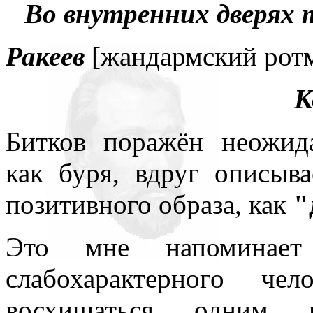
Во внутренних дверях 
Ракеев
[жандармский рот
К
Битков поражён неожида
как буря, вдруг описыва
позитивного образа, как
"
Это мне напоминает 
слабохарактерного че
восхищаться одним