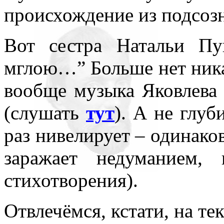
происхождение из подсоз
Вот сестра Натальи Пу
мглою…” Больше нет ника
вообще музыка Яковлева 
(слушать
тут
). А не глуб
раз нивелирует – одинако
заражает недуманием,
стихотворения).
Отвлечёмся, кстати, на тек