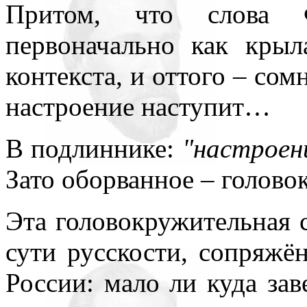
Притом, что слова
первоначально как крыл
контекста, и оттого – сом
настроение наступит…
В подлиннике:
"настроен
Зато оборванное – голово
Эта головокружительная с
сути русскости, сопряжё
России: мало ли куда зав