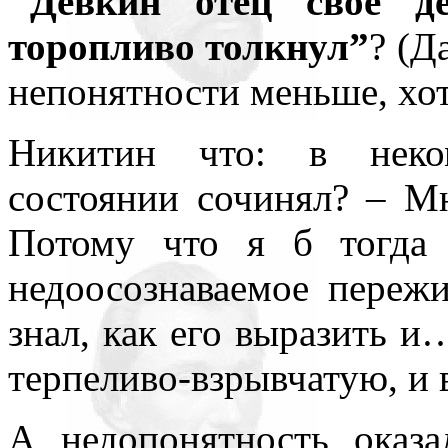
"Девкин отец своё д
торопливо толкнул”
? (Д
непонятности меньше, хот
Никитин что: в неко
состоянии сочинял? – Мн
Потому что я б тогда 
недоосознаваемое пережи
знал, как его выразить и
терпеливо-взрывчатую, и 
А недопонятность оказа