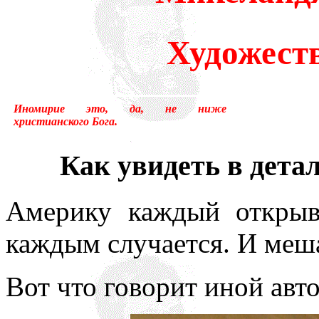
много лет пользовался ус
Художест
«подсознательный» в отнош
надо было писать «сверхсо
Иномирие это, да, не ниже
менять в тысячах мест, ни
христианского Бога.
устаревшим.Ещё одна накл
Как увидеть в дета
применение слова «сознани
Америку каждый открыв
состояние, противоположн
каждым случается. И меш
[отличающемуся от сезонно
у растений, и у бактерий.
Вот что говорит иной авт
вторая сигнальная система,