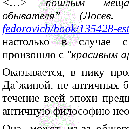
<…> пошлым мещанс
обывателя” (Лосев
fedorovich/book/135428-est
настолько в случае с
произошло с
"красивым а
Оказывается, в пику пр
Да`жиной, не античных б
течение всей эпохи пред
античную философию нео
Она, может, из-за общег