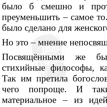
было б смешно и прот
преуменьшить – самое то.
было сделано для женског
Но это – мнение непосвя
Посвящёнными же бы
стихийные философы, к
Так им претила богослов
чего попроще. И так
материальное – из иде