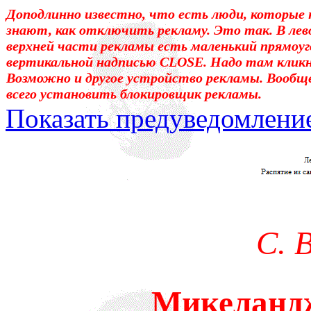
Доподлинно известно, что есть люди, которые 
знают, как отключить рекламу. Это так. В лев
верхней части рекламы есть маленький прямоуг
вертикальной надписью CLOSE. Надо там клик
Возможно и другое устройство рекламы. Вообщ
всего установить блокировщик рекламы.
Показать предуведомлени
Уважаемые! Умоляю: не са
отошли от суеты. – Перед 
трудным чтением. И ещё: п
С. 
достаточно, чтоб понять. 
медленно перечитать, или 
Микеландж
что не понятно.Прошу про