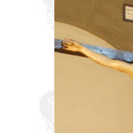
всюду применял как чисто 
противопоставляя подсозн
подсознательное часто при
то обеспечивает любое чел
одна его часть, которая – 
– обеспечивает в неприкл
подсознаний автора и вос
поводу. По несокровенном
подсознаний в прикладном 
то, знаемом и рожденном з