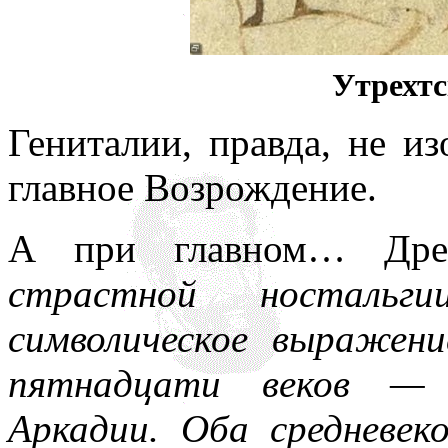
Утрехт
Гениталии, правда, не и
главное Возрождение.
А при главном… Др
страстной ностальг
символическое выражен
пятнадцати веков — 
Аркадии. Оба средневеко