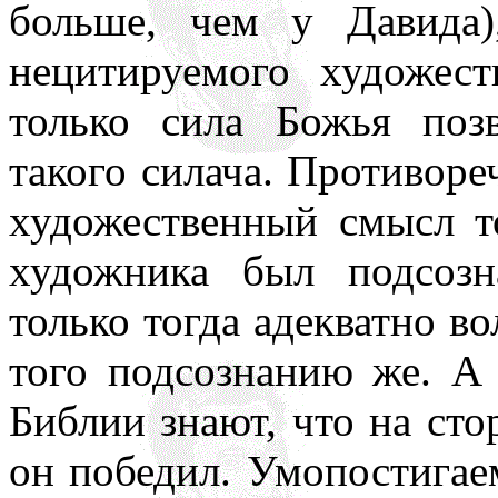
больше, чем у Давида)
нецитируемого художест
только сила Божья поз
такого силача. Противор
художественный смысл то
художника был подсозна
только тогда адекватно во
того подсознанию же. А 
Библии знают, что на сто
он победил. Умопостигаем