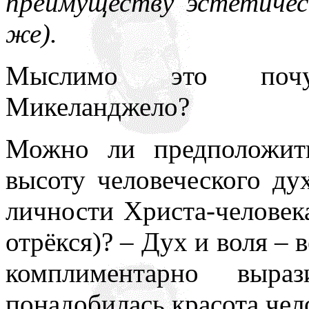
преимуществу эстетиче
же).
Мыслимо это почув
Микеланджело?
Можно ли предположит
высоту человеческого ду
личности Христа-человека
отрёкся)? – Дух и воля – 
комплиментарно выраз
понадобилась красота чел