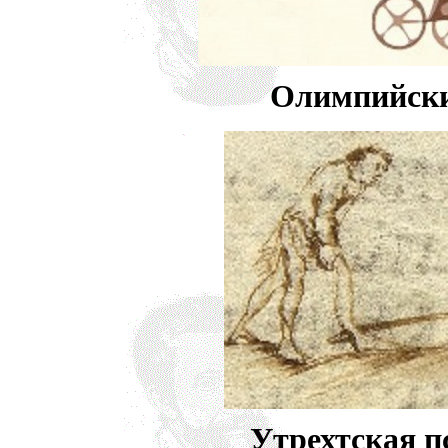
Олимпийски
Утрехтская пс