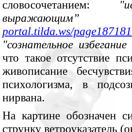
словосочетанием:
"
выражаю
portal.tilda.ws/page187181
"сознательное избегание
что такое отсутствие пс
живописание бесчувств
психологизма, в подсо
нирвана.
На картине обозначен с
струнку ветроуказатель (