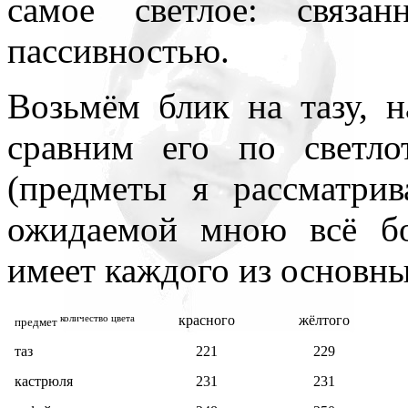
самое светлое: связа
пассивностью.
Возьмём блик на тазу, 
сравним его по светл
(предметы я рассматри
ожидаемой мною всё бо
имеет каждого из основны
количество цвета
красного
жёлтого
предмет
таз
221
229
кастрюля
231
231