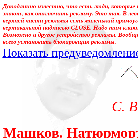
Доподлинно известно, что есть люди, которые 
знают, как отключить рекламу. Это так. В лев
верхней части рекламы есть маленький прямоуг
вертикальной надписью CLOSE. Надо там клик
Возможно и другое устройство рекламы. Вообщ
всего установить блокировщик рекламы.
Показать предуведомлени
Уважаемые! Умоляю: не са
отошли от суеты. – Перед 
трудным чтением. И ещё: п
С. 
достаточно, чтоб понять. 
медленно перечитать, или 
Машков. Натюрморт
что не понятно.Прошу про