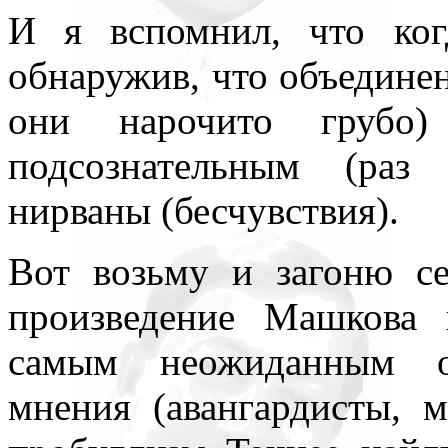
всюду применял как чисто 
И я вспомнил, что ког
противопоставляя подсозн
обнаружив, что объединен
подсознательное часто при
они нарочито грубо
то обеспечивает любое чел
подсознательным (раз
одна его часть, которая – 
нирваны (бесчувствия).
– обеспечивает в неприкл
Вот возьму и загоню се
подсознаний автора и вос
произведение Машкова 
поводу. По несокровенном
самым неожиданным о
подсознаний в прикладном 
мнения (авангардисты, м
то, знаемом и рожденном з