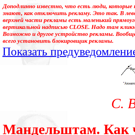
Доподлинно известно, что есть люди, которые 
знают, как отключить рекламу. Это так. В лев
верхней части рекламы есть маленький прямоуг
вертикальной надписью CLOSE. Надо там клик
Возможно и другое устройство рекламы. Вообщ
всего установить блокировщик рекламы.
Показать предуведомлени
Уважаемые! Умоляю: не са
отошли от суеты. – Перед 
трудным чтением. И ещё: п
С. 
достаточно, чтоб понять. 
медленно перечитать, или 
Мандельштам. Как 
что не понятно.Прошу про