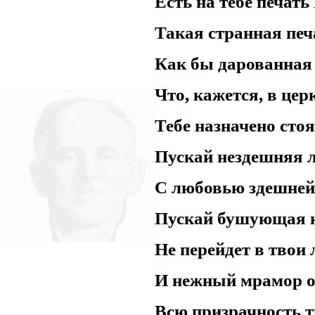
Есть на тебе печать
нигде уточнять и акцентир
Такая странная пе
Как бы дарованная
Что, кажется, в це
Тебе назначено стоя
Пускай нездешняя 
С любовью здешней 
Пускай бушующая 
Не перейдет в твои
И нежный мрамор о
Всю призрачность т