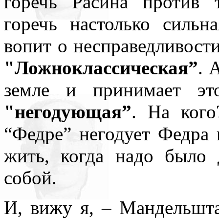
горечь Расина против т
горечь настолько сильна
вопит о несправедливост
"Ложноклассическая”
. 
земле и принимает эт
"негодующая”
. На ког
“Федре” негодует Федра 
жить, когда надо было 
собой.
И, вижу я, – Мандельшт