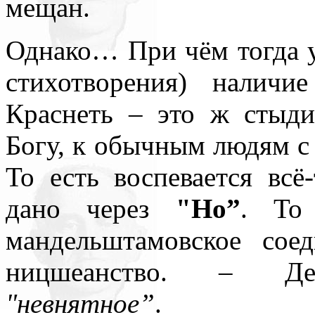
мещан.
Однако… При чём тогда 
стихотворения) налич
Краснеть – это ж стыди
Богу, к обычным людям с
То есть воспевается вс
дано через
"Но”
. То
мандельштамовское сое
ницшеанство. – Дейс
"невнятное”
.