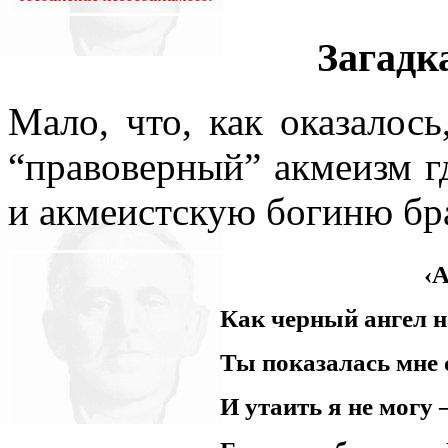
всюду применял как чисто 
Загадк
противопоставляя подсозн
подсознательное часто при
Мало, что, как оказалос
то обеспечивает любое чел
“правоверный” акмеизм гд
одна его часть, которая – 
и акмеистскую богиню бра
– обеспечивает в неприкл
‹
подсознаний автора и вос
Как черный ангел н
поводу. По несокровенном
Ты показалась мне 
подсознаний в прикладном 
И утаить я не могу
то, знаемом и рожденном з