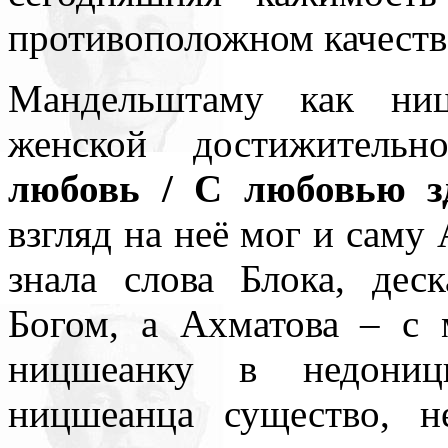
противоположном качеств
Мандельштаму как ниц
женской достижитель
любовь / С любовью з
взгляд на неё мог и саму 
знала слова Блока, дес
Богом, а Ахматова – с
ницшеанку в недониц
ницшеанца существо, 