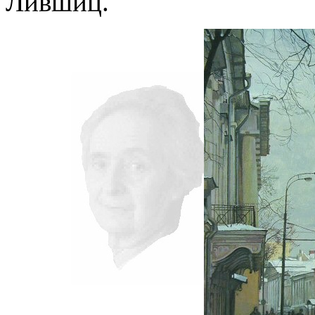
Лившиц.
всюду применял как чисто 
противопоставляя подсозн
подсознательное часто при
то обеспечивает любое чел
одна его часть, которая – 
– обеспечивает в неприкл
подсознаний автора и вос
поводу. По несокровенном
подсознаний в прикладном 
то, знаемом и рожденном з