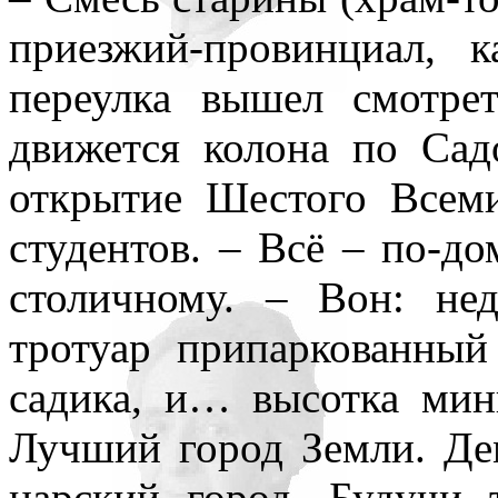
приезжий-провинциал, 
переулка вышел смотре
движется колона по Са
открытие Шестого Всем
студентов. – Всё – по-д
столичному. – Вон: не
тротуар припаркованный
садика, и… высотка мин
Лучший город Земли. Де
царский город. Будучи 