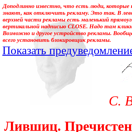
Доподлинно известно, что есть люди, которые 
знают, как отключить рекламу. Это так. В лев
верхней части рекламы есть маленький прямоуг
вертикальной надписью CLOSE. Надо там клик
Возможно и другое устройство рекламы. Вообщ
всего установить блокировщик рекламы.
Показать предуведомлени
Уважаемые! Умоляю: не са
отошли от суеты. – Перед 
трудным чтением. И ещё: п
С. 
достаточно, чтоб понять. 
медленно перечитать, или 
Лившиц. Пречистен
что не понятно.Прошу про