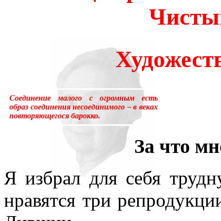
Чисты
много лет пользовался ус
«подсознательный» в отнош
Художест
надо было писать «сверхсо
менять в тысячах мест, ни
устаревшим.Ещё одна накл
Соединение малого с огромным есть
образ соединения несоединимого – в веках
повторяющегося барокко.
применение слова «сознани
За что мн
состояние, противоположн
[отличающемуся от сезонно
Я избрал для себя трудн
у растений, и у бактерий.
нравятся три репродукци
вторая сигнальная система,