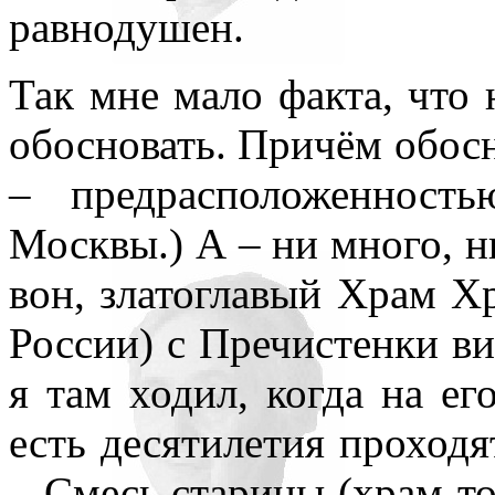
равнодушен.
Так мне мало факта, что 
обосновать. Причём обосн
– предрасположенност
Москвы.) А – ни много, н
вон, златоглавый Храм Х
России) с Пречистенки ви
я там ходил, когда на ег
есть десятилетия проходят
– Смесь старины (храм-то