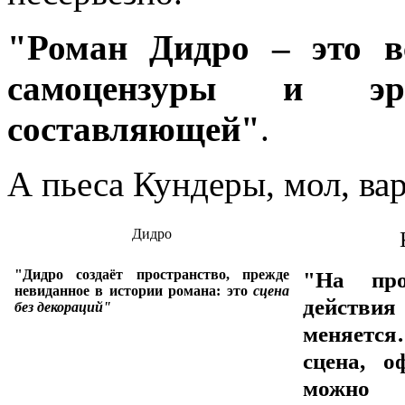
"Роман Дидро – это в
самоцензуры и эр
составляющей"
.
А пьеса Кундеры, мол, ва
Дидро
"Дидро создаёт пространство, прежде
"На про
невиданное в истории романа: это
сцена
действия
без декораций"
меняетс
сцена, о
можн