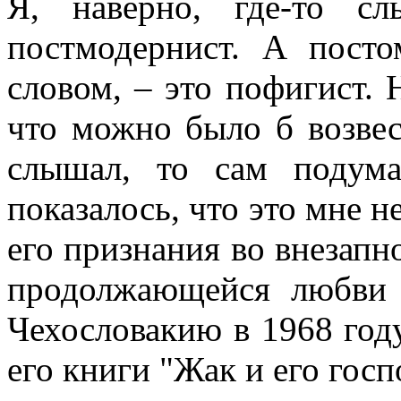
Я, наверно, где-то с
всюду применял как чисто 
постмодернист. А посто
противопоставляя подсозн
словом, – это пофигист. Н
подсознательное часто при
что можно было б возвес
то обеспечивает любое чел
слышал, то сам подума
одна его часть, которая – 
показалось, что это мне н
– обеспечивает в неприкл
его признания во внезапн
подсознаний автора и вос
продолжающейся любви 
поводу. По несокровенном
Чехословакию в 1968 году
подсознаний в прикладном 
его книги "Жак и его гос
то, знаемом и рожденном з