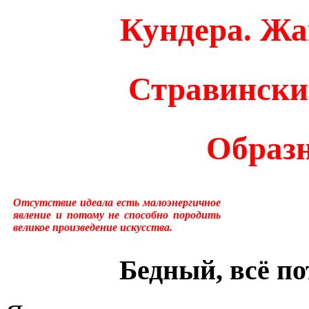
много лет пользовался ус
Кундера. Жак
«подсознательный» в отнош
надо было писать «сверхсо
Стравински
менять в тысячах мест, ни
Образ
устаревшим.Ещё одна накл
применение слова «сознани
состояние, противоположн
Отсутствие идеала есть малоэнергичное
явление и потому не способно породить
великое произведение искусства.
[отличающемуся от сезонно
у растений, и у бактерий.
Бедный, всё п
вторая сигнальная система,