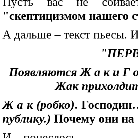
Пусть вас не сбивает
"скептицизмом нашего с
А дальше – текст пьесы. И
"ПЕР
Появляются Ж а к и Г о 
Жак прихолдит
Ж а к (робко)
. Господи
публику.)
Почему они на 
И – понеслось…