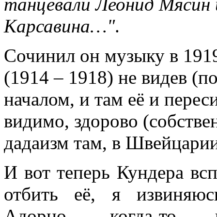
танцевали Леонид Мясин 
Карсавина…"
.
Сочинил он музыку в 19
(1914 – 1918) не видев (
началом, и там её и перес
видимо, здорово (собстве
дадаизм там, в Швейцарии
И вот теперь Кундера всп
отбить её, я извиняю
Адорно, когда-то 