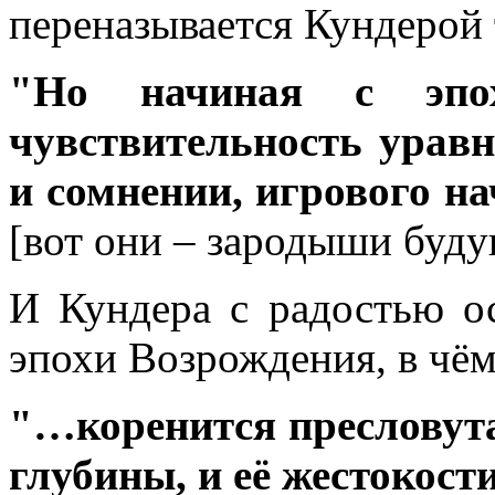
переназывается Кундерой 
"Но начиная с эпох
чувствительность урав
и сомнении, игрового на
[вот они – зародыши буд
И Кундера с радостью ос
эпохи Возрождения, в чём
"…коренится пресловута
глубины, и её жестокост