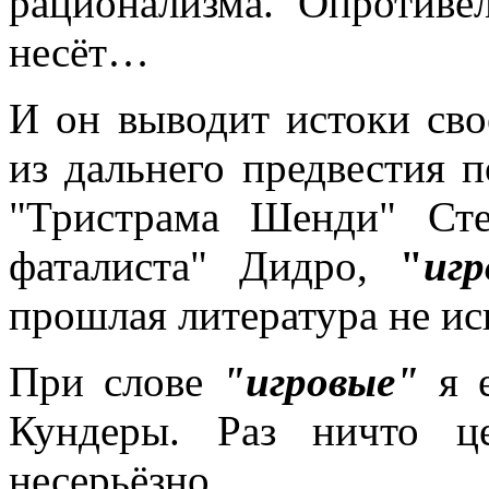
рационализма. Опротив
несёт…
И он выводит истоки сво
из дальнего предвестия п
"Тристрама Шенди" Сте
фаталиста" Дидро,
"
игр
прошлая литература не ис
При слове
"игровые"
я е
Кундеры. Раз ничто ц
несерьёзно.