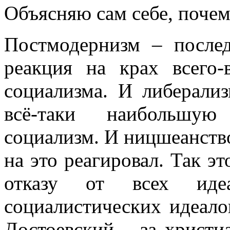
нигде уточнять и акцентир
Объясняю сам себе, почем
Постмодернизм – послед
реакция на крах всего
социализма. И либерали
всё-таки наибольшую
социализм. И ницшеанств
на это реагировал. Так эт
отказу от всех иде
социалистических идеало
Достоевский – за христи