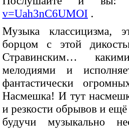
Послушайте и вы
v=Uah3nC6UMOI
.
Музыка классицизма, э
борцом с этой дикость
Стравинским… каким
мелодиями и исполня
фантастически огромны
Насмешка! И тут насмешк
и резкости обрывов и ещё 
будучи музыкально не