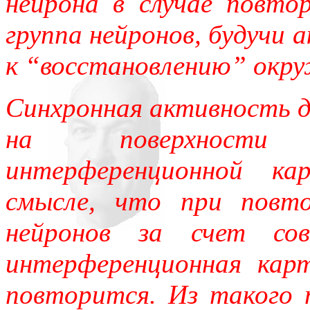
нейрона в случае повто
группа нейронов, будучи
к “восстановлению” окр
Синхронная активность 
на поверхности 
интерференционной к
смысле, что при повт
нейронов за счет сов
интерференционная кар
повторится. Из такого 