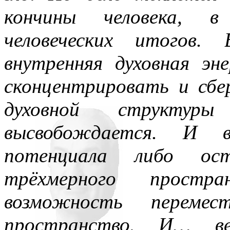
кончины человека, в
человеческих итого
внутренняя духовная эн
сконцентрировать и сбе
духовной структур
высвобождается. И 
потенциала либо ос
трёхмерного простр
возможность переме
пространство. И… в