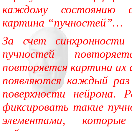
каждому состоянию со
картина “пучностей”…
За счет синхронности 
пучностей повторя
повторяется картина их 
появляются каждый раз
поверхности нейрона. 
фиксировать такие пучн
элементами, которые