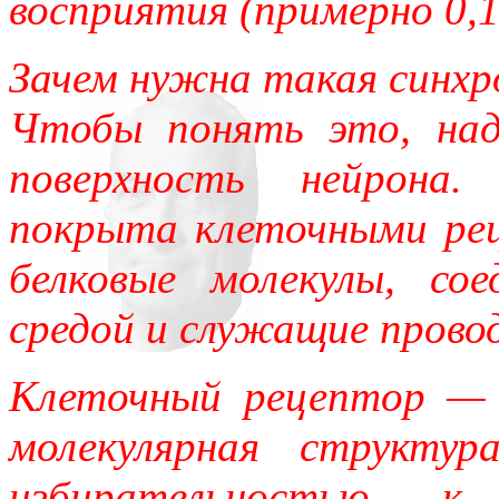
восприятия (примерно 0,1
Зачем нужна такая синхр
Чтобы понять это, над
поверхность нейрона.
покрыта клеточными ре
белковые молекулы, со
средой и служащие прово
Клеточный рецептор — 
молекулярная структур
избирательностью к