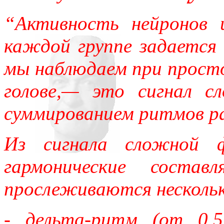
нигде уточнять и акцентир
“Активность нейронов 
каждой группе задается 
мы наблюдаем при просто
голове,— это сигнал с
суммированием ритмов р
Из сигнала сложной 
гармонические состав
прослеживаются нескольк
- дельта-ритм (от 0,5