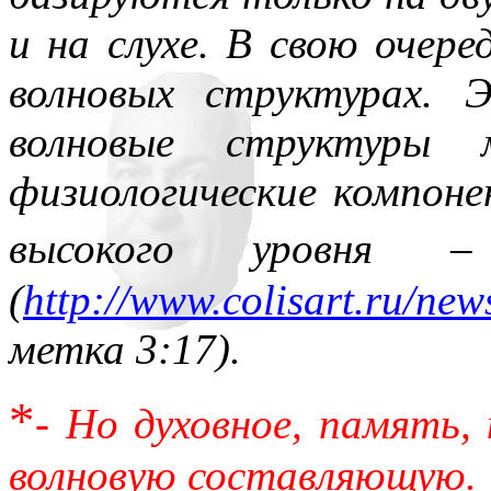
всюду применял как чисто 
и на слухе. В свою очер
противопоставляя подсозн
волновых структурах.
подсознательное часто при
волновые структуры
то обеспечивает любое чел
физиологические компон
одна его часть, которая – 
высокого уровня –
– обеспечивает в неприкл
(
http://www.colisart.ru/new
подсознаний автора и вос
метка 3:17).
поводу. По несокровенном
*
подсознаний в прикладном 
- Но духовное, память,
то, знаемом и рожденном з
волновую составляющую.