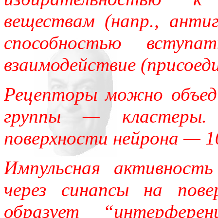
веществам (напр., анти
способностью вступ
взаимодействие (присоеди
Рецепторы можно объед
группы — кластеры. 
поверхности нейрона — 1
Импульсная активность
через синапсы на пов
образует “интерферен