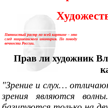
много лет пользовался ус
Художест
«подсознательный» в отнош
надо было писать «сверхсо
Пятнистый растр по всей картине – это
менять в тысячах мест, ни
след ницшеанского иномирия. По поводу
вечности России.
устаревшим.Ещё одна накл
Прав ли художник В
применение слова «сознани
к
состояние, противоположн
[отличающемуся от сезонно
"Зрение и слух… отличают
у растений, и у бактерий.
зрения являются волн
вторая сигнальная система,
базируются только на дву