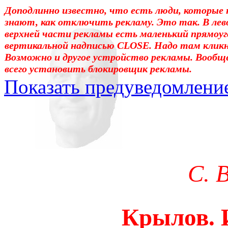
Доподлинно известно, что есть люди, которые 
знают, как отключить рекламу. Это так. В лев
верхней части рекламы есть маленький прямоуг
вертикальной надписью CLOSE. Надо там клик
Возможно и другое устройство рекламы. Вообщ
всего установить блокировщик рекламы.
Показать предуведомлени
Уважаемые! Умоляю: не са
отошли от суеты. – Перед 
трудным чтением. И ещё: п
С. 
достаточно, чтоб понять. 
медленно перечитать, или 
Крылов. 
что не понятно.Прошу про