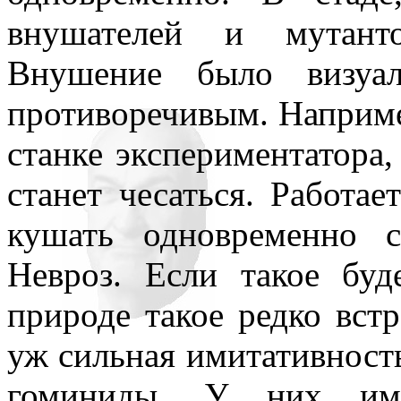
внушателей и мутанто
Внушение было визуа
противоречивым. Например
станке экспериментатора,
станет чесаться. Работае
кушать одновременно 
Невроз. Если такое буд
природе такое редко встр
уж сильная имитативность
гоминиды. У них ими