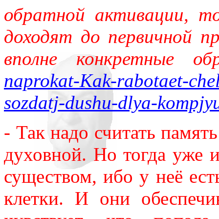
обратной активации, то
доходят до первичной п
вполне конкретные об
naprokat-Kak-rabotaet-chel
sozdatj-dushu-dlya-kompjyu
- Так надо считать память
духовной. Но тогда уже 
существом, ибо у неё ес
клетки. И они обеспеч