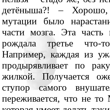
детёныша?! – Хорошо,
мутации было нарастан
части мозга. Эта часть
рождала третье что-т
Например, каждая из уж
продырявливает по рак
жилкой. Получается ож
ступор самого внушат
переживается, что не то 
которая умеет делать та