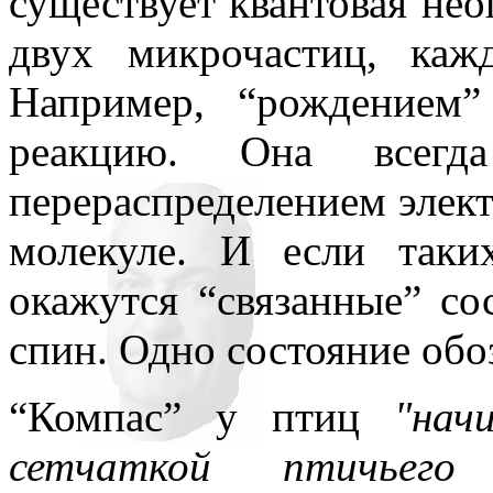
существует квантовая не
двух микрочастиц, каж
Например, “рождением
реакцию. Она всегда
перераспределением элек
молекуле. И если таки
окажутся “связанные” со
спин. Одно состояние обоз
“Компас” у птиц
"нач
сетчаткой птичьего