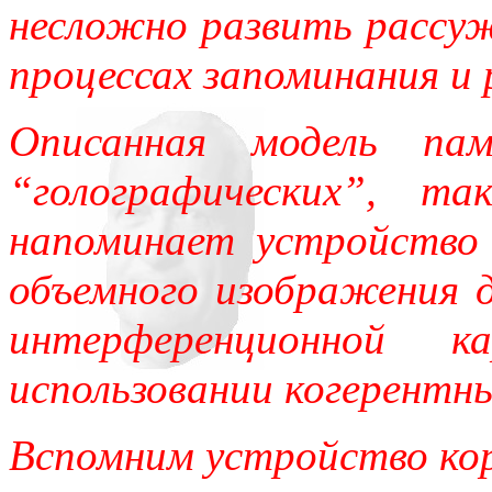
несложно развить рассуж
процессах запоминания и 
Описанная модель па
“голографических”, т
напоминает устройство 
объемного изображения 
интерференционной к
использовании когерентн
Вспомним устройство кор