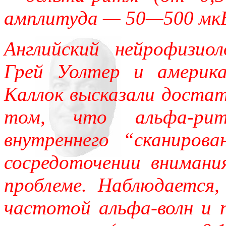
амплитуда — 50—500 мк
Английский нейрофизио
Грей Уолтер и америка
Каллок высказали достат
том, что альфа-рит
внутреннего “сканиров
сосредоточении внимани
проблеме. Наблюдается,
частотой альфа-волн и 