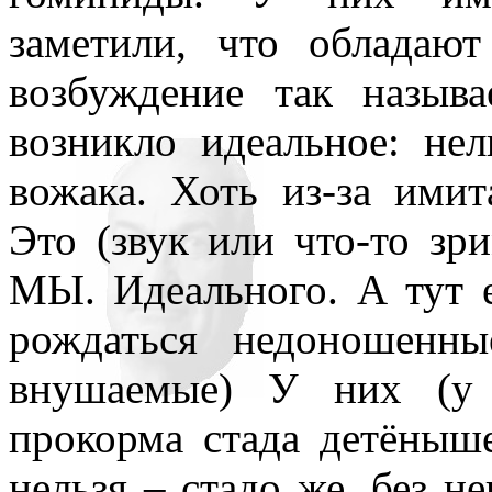
заметили, что обладаю
возбуждение так назыв
возникло идеальное: нел
вожака. Хоть из-за ими
Это (звук или что-то зр
МЫ. Идеального. А тут 
рождаться недоношенн
внушаемые) У них (у 
прокорма стада детёныш
нельзя – стадо же, без не