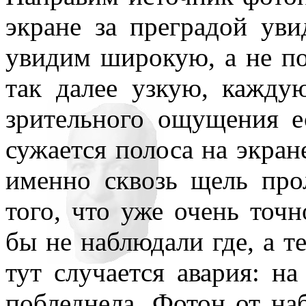
экране за преградой ув
увидим широкую, а не по
так далее узкую, кажду
зрительного ощущения е
сужается полоса на экране
именно сквозь щель про
того, что уже очень точн
бы не наблюдали где, а те
тут случается авария: н
побледнела. Фотон от на