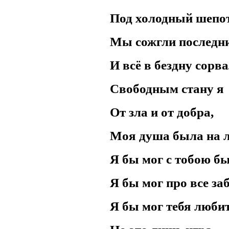
Под холодный шепот
Мы сожгли последни
И всё в бездну соpва
Свободным стану я
От зла и от добpа,
Моя душа была на л
Я бы мог с тобою бы
Я бы мог пpо все за
Я бы мог тебя любит