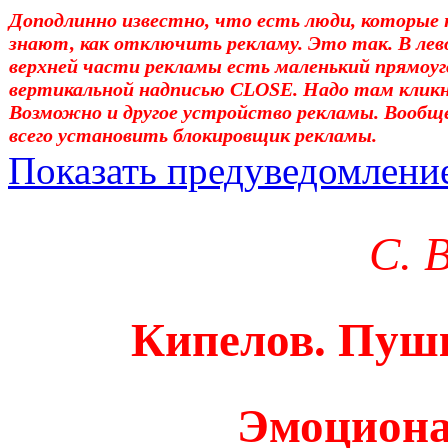
Доподлинно известно, что есть люди, которые 
знают, как отключить рекламу. Это так. В лев
верхней части рекламы есть маленький прямоуг
вертикальной надписью CLOSE. Надо там клик
Возможно и другое устройство рекламы. Вообщ
всего установить блокировщик рекламы.
Показать предуведомлени
Уважаемые! Умоляю: не са
С. 
отошли от суеты. – Перед 
трудным чтением. И ещё: п
Кипелов. Пушк
достаточно, чтоб понять. 
медленно перечитать, или 
Эмоцион
что не понятно.Прошу про