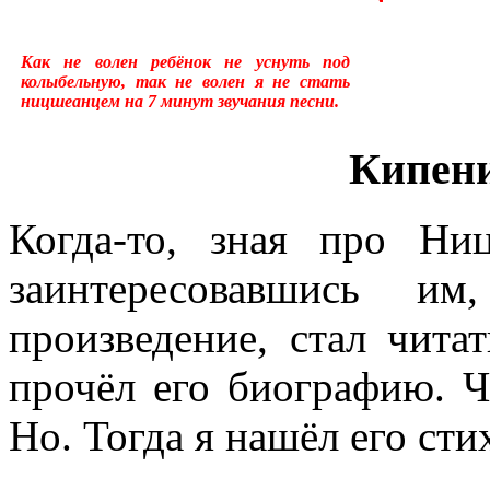
много лет пользовался ус
Как не волен ребёнок не уснуть под
«подсознательный» в отнош
колыбельную, так не волен я не стать
ницшеанцем на 7 минут звучания песни.
надо было писать «сверхсо
Кипени
менять в тысячах мест, ни
устаревшим.Ещё одна накл
Когда-то, зная про Ни
применение слова «сознани
заинтересовавшись и
состояние, противоположн
произведение, стал чита
[отличающемуся от сезонно
прочёл его биографию. Ч
у растений, и у бактерий.
Но. Тогда я нашёл его сти
вторая сигнальная система,