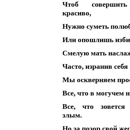
Чтоб совершить
всюду применял как чисто 
красиво,
противопоставляя подсозн
Нужно суметь полюб
подсознательное часто при
Или опошлишь изб
то обеспечивает любое чел
Смелую мать наслаж
одна его часть, которая – 
Часто, изранив себя
– обеспечивает в неприкл
Мы оскверняем про
подсознаний автора и вос
Все, что в могучем 
поводу. По несокровенном
Все, что зовется
подсознаний в прикладном 
злым.
то, знаемом и рожденном з
Но за позор свой же