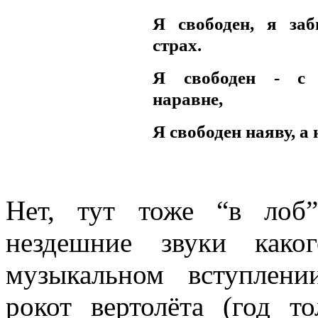
Я свободен, я заб
стpах.
Я свободен - с
наpавне,
Я свободен наяву, а 
Нет, тут тоже “в лоб”
нездешние звуки како
музыкальном вступлен
рокот вертолёта (год т