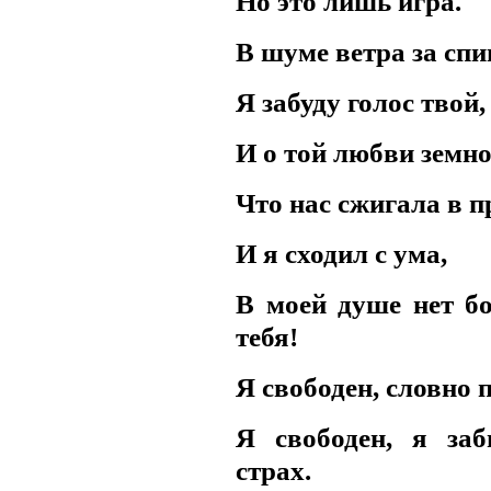
Hо это лишь игpа.
В шуме ветpа за сп
Я забуду голос твой,
И о той любви земно
Что нас сжигала в п
И я сходил с ума,
В моей душе нет б
тебя!
Я свободен, словно п
Я свободен, я заб
стpах.