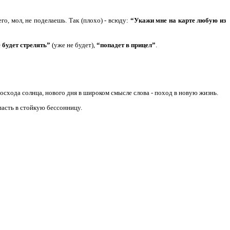
его, мол, не поделаешь. Так (плохо) - всюду:
“Укажи мне на карте любую из
е будет стрелять”
(уже не будет),
“попадет в прицел”
.
восхода солнца, нового дня в широком смысле слова - поход в новую жизнь.
впасть в стойкую бессонницу.