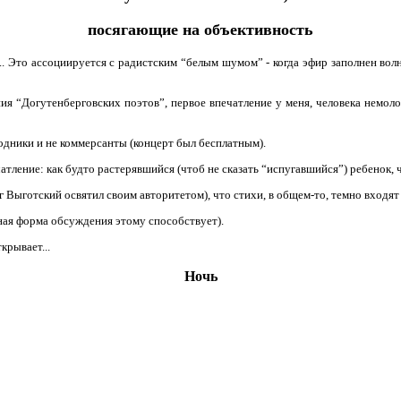
посягающие на объективность
к... Это ассоциируется с радистским “белым шумом” - когда эфир заполнен во
ния “Догутенберговских поэтов”, первое впечатление у меня, человека немоло
 модники и не коммерсанты (концерт был бесплатным).
тление: как будто растерявшийся (чтоб не сказать “испугавшийся”) ребенок, чт
г Выготский освятил своим авторитетом), что стихи, в общем-то, темно входят
рная форма обсуждения этому способствует).
крывает...
Ночь