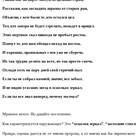
Расскажи, как загладить шрамы от старых ран,
Объясни, с кем были те, кто остался цел.
Тот, кто завтра не будет стрелять, попадет в прицел.
Этих мертвых скал никогда не пробьет росток.
Плачут те, кто нам обещал поход на восток.
И хороших, правильных слов уже не сберечь.
Их так трудно делить на всех, их так просто сжечь.
Охлади хоть на пару дней свой горячий пыл.
Если ты не собрал камней, значит, все забыл.
И не видно угасших звезд в осколках зеркал.
Если ты все знал наперед, почему молчал?
Мрачное нечто. Но давайте постепенно.
Как характеризуется окружающее? Это
“
осколок зеркал”
,
“засохшие ство
Правда, оценка дается не от имени пророка, а от имени как бы лирическог