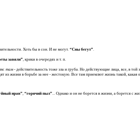
вительности. Хоть бы в сон. И не могут.
“Сны бегут”
.
еты завяли”
, крики в очередях и т. п.
им:
там
- действительность тоже зла и груба. Но действующие лица, все, в той з
 из жизни в борьбе за нее - жестокую. Все там приемлют жизнь такой, какая он
уйный нрав”
,
“горячий пыл”
... Однако и он не борется в жизни, а борется с 