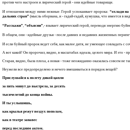
против чего настроен и лирический герой - они идейные товарищи.
И отношения между ними нежные. Герой успокаивает пророка:
“охлади на
дальних стран”
(мысль оборвана, и - гадай-гадай, кумушка, что имеется в вид
“Расскажи”
,
“объясни”
,- взывает лирический герой, переводя энергию буйн
В общем, они - идейные друзья - после давних и недавних жизненных перип
И если буйный пророк ведет себя, как малое дитя, не умеющее совладать с с
А вот какой! Он пророчил, видно, в масштабах идеала, целого мира. И это - 
Старая, видно, была плоха, а новая - тоже неожиданно оказалась совсем не т
Неужели все предопределено и нечего вмешиваться в порядок вещей?
Прислушайся к полету дикой цапли
за пять минут до выстрела, за десять
тысячелетий до конца войны.
И ты услышишь,
как крылья режут воздух пополам,
как в театре занавес
перед последним актом.