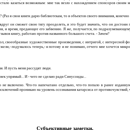
е стало казаться возможным: мне так везло с нахождением спонсоров своим
? (Раз я свои книги дарю библиотекам, то я объектов своего внимания, конечно 
 вдруг он сможет свою тягу преодолеть, и это будет значить, что он достоин 
ия, и время, предающее его забвению. Я же, получается, по подразумевающем
тзывов книгу, работаю против названного большого счета. - Зачем?
, своеобразные художественные произведения, с интригой, с интересной фор
ели,- подумалось теперь,- я потому и не понимаю, отчего мне хочется микроопу
ия. И пусть меня рассудят люди.
овек упрямый... И - чего не сделаю ради Синусоиды...
 не включено. Что-то напечатано отдельно, что-то попало в ранее изданн
ез исключений проникаю на уровень осознавания катарсиса от противочувствий
Субъективные заметки,