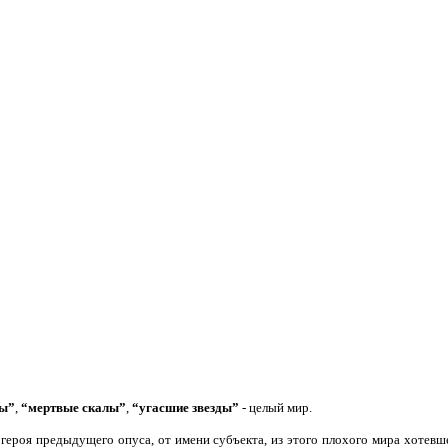
лы”
,
“мертвые скалы”
,
“угасшие звезды”
- целый мир.
о героя предыдущего опуса, от имени субъекта, из этого плохого мира хотевш