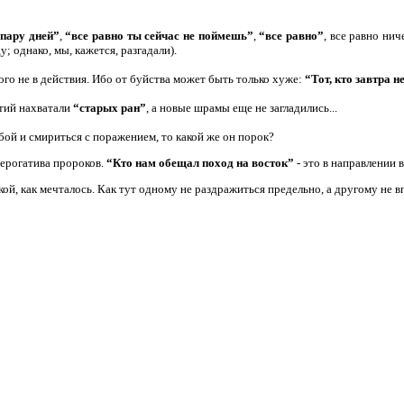
 пару дней”
,
“все равно ты сейчас не поймешь”
,
“все равно”
, все равно нич
у; однако, мы, кажется, разгадали).
ого не в действия. Ибо от буйства может быть только хуже:
“Тот, кто завтра н
етий нахватали
“старых ран”
, а новые шрамы еще не загладились
...
обой и смириться с поражением, то какой же он порок?
прерогатива пророков.
“Кто нам обещал поход на восток”
- это в направлении 
акой, как мечталось. Как тут одному не раздражиться предельно, а другому не 