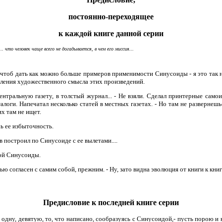
постоянно-переходящее
к каждой книге данной серии
. что человек чаще всего не догадывается, в чем его миссия...
м, чтоб дать как можно больше примеров применимости Синусоиды - я это так 
вления художественного смысла этих произведений.
ентральную газету, в толстый журнал... - Не взяли. Сделал принтерные само
алоги. Напечатал несколько статей в местных газетах. - Но там не развернешьс
х там не ищет.
ь ее избыточность.
в построил по Синусоиде с ее вылетами....
кой Синусоиды.
тью согласен с самим собой, прежним. - Ну, зато видна эволюция от книги к кни
Предисловие к последней книге серии
одну, девятую, то, что написано, сообразуясь с Синусоидой,- пусть порою и н