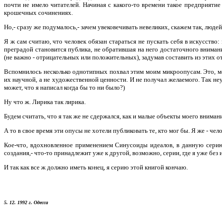
почти не имело читателей. Начиная с какого-то времени такое предприяти
крошечных сочинениях.
Но,- сразу же подумалось,- зачем увековечивать невеликих, скажем так, людей
Я ж сам считаю, что человек обязан стараться не пускать себя в искусство:
преградой становится публика, не обратившая на него достаточного вниман
(не важно - отрицательных или положительных), задумав составить из этих о
Вспомнилось несколько однотипных похвал этим моим микроопусам. Это, мол
их научной, а не художественной ценности. И не получал желаемого. Так неуж
может, что я написал когда бы то ни было?)
Ну что ж. Лирика так лирика.
Будем считать, что я так же не сдержался, как и малые объекты моего вниман
А то в свое время эти опусы не хотели публиковать те, кто мог бы. Я же - чел
Кое-что, вдохновленное применением Синусоиды идеалов, в данную серию
создания,- что-то принадлежит уже к другой, возможно, серии, где я уже б
И так как все ж должно иметь конец, я серию этой книгой кончаю.
5. 12. 1992 г. Одесса