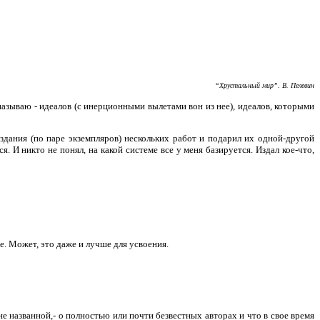
“Хрустальный мир”. В. Пелевин
называю - идеалов (с инерционными вылетами вон из нее), идеалов, которыми
издания (по паре экземпляров) нескольких работ и подарил их одной-другой
я. И никто не понял, на какой системе все у меня базируется. Издал кое-что,
ге. Может, это даже и лучше для усвоения.
е названной,- о полностью или почти безвестных авторах и что в свое время