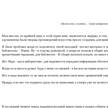
- Миссия есть у каждого... Самое интересное..
Моя миссия, по крайней мере в этой серии книг, заключается, видимо, в то
одушевлены были творцы произведений искусства при их создании, для выя
Я было пробовал когда-то поделиться своей находкой: послал материал в ц
библиотеке. - Взяли. Но - в отделы рукописей, и вещи не попали в общие кат
крошечными тиражами, для библиотек. - В общие каталоги попало, но никто и
Нет. Надо - как в кибернетике: для надежности передачи информации обеспеч
Когда-то я писал и думал: будь у меня сто жизней - я бы всю историю искусст
Вот и надо внушить ту же мысль печатно, количеством моих применений та
Правда, я не мог это издавать сразу после написания, а теперь уже не полнос
В последний момент перед изданием восьмой книги серии я решил собрать в 