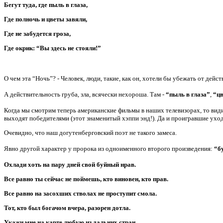
Бегут туда, где пыль в глаза,
Где полночь и цветы завяли,
Где не забудется гроза,
Где окрик: “Вы здесь не стояли!”
О чем эта “Ночь”? - Человек, люди, такие, как он, хотели бы убежать от дейст
А действительность груба, зла, всячески нехороша. Там -
“пыль в глаза”
,
“цв
Когда мы смотрим теперь американские фильмы в наших телевизорах, то вид
выходят победителями (этот знаменитый хэппи энд!). Да и проигравшие уходят
Очевидно, что наш догутенберговский поэт не такого замеса.
Явно другой характер у пророка из одноименного второго произведения:
“б
Охлади хоть на пару дней свой буйный нрав.
Все равно ты сейчас не поймешь, кто виновен, кто прав.
Все равно на засохших стволах не проступит смола.
Тот, кто был богачом вчера, разорен дотла.
Укажи мне на карте любую из дальних стран,