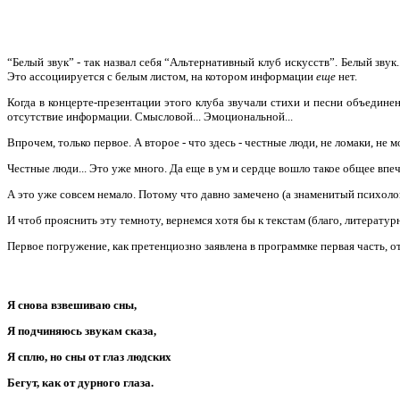
“Белый звук” - так назвал себя “Альтернативный клуб искусств”. Белый зву
Это ассоциируется с белым листом, на котором информации
еще
нет.
Когда в концерте-презентации этого клуба звучали стихи и песни объедине
отсутствие информации. Смысловой... Эмоциональной...
Впрочем, только первое. А второе - что здесь - честные люди, не ломаки, не
Честные люди... Это уже много. Да еще в ум и сердце вошло такое общее впеча
А это уже совсем немало. Потому что давно замечено (а знаменитый психоло
И чтоб прояснить эту темноту, вернемся хотя бы к текстам (благо, литерату
Первое погружение, как претенциозно заявлена в программке первая часть, от
Я снова взвешиваю сны,
Я подчиняюсь звукам сказа,
Я сплю, но сны от глаз людских
Бегут, как от дурного глаза.