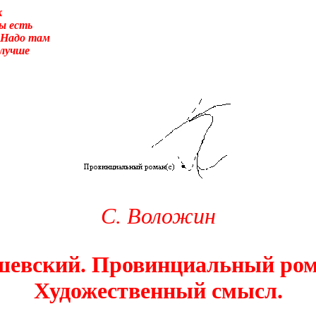
к
ы есть
 Надо там
 лучше
суеты. – Перед вами то, что называется трудным чтением. И ещё:
улировать вопрос о том, что не понятно.Прошу прощения! Так сл
 было писать «сверхсознательный». Так я не буду ни менять в т
ание». Оно-то или его аналог (как состояние, противоположное 
века вторая сигнальная система, а не сознание.) А я сознание в
ентируя, что оно-то обеспечивает любое человеческое деяние, и 
дсознаний автора и восприемника по сокровенному поводу. По н
енном замыслом сознания). Я не стану нигде уточнять и акцентир
С. Воложин
евский. Провинциальный ром
Художественный смысл.