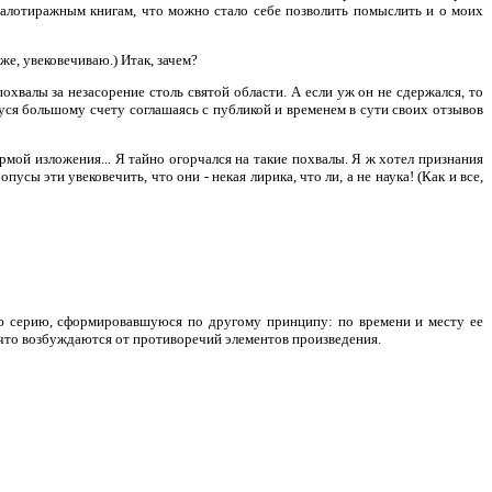
 малотиражным книгам, что можно стало себе позволить помыслить и о моих
же, увековечиваю.) Итак, зачем?
похвалы за незасорение столь святой области. А если уж он не сдержался, то
уся большому счету соглашаясь с публикой и временем в сути своих отзывов
мой изложения... Я тайно огорчался на такие похвалы. Я ж хотел признания
сы эти увековечить, что они - некая лирика, что ли, а не наука! (Как и все,
ую серию, сформировавшуюся по другому принципу: по времени и месту ее
, что возбуждаются от противоречий элементов произведения.