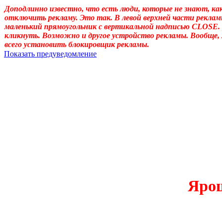
Доподлинно известно, что есть люди, которые не знают, ка
отключить рекламу. Это так. В левой верхней части реклам
маленький прямоугольник с вертикальной надписью CLOSE.
кликнуть. Возможно и другое устройство рекламы. Вообще,
всего установить блокировщик рекламы.
Показать предуведомление
Уважаемые! Умоляю: не садитесь читать, если ещё не отошли от 
Может, перечитать надо, или медленно перечитать, или сформ
«подсознательный» в отношении идеала автора, тогда как надо
одна накладка обнаружилась: неточное применение слова «созн
у животных, и у растений, и у бактерий. (Специфична для чело
подсознательному. Да и подсознательное часто применял, не акц
идеала – обеспечивает в неприкладном искусстве общение по
прикладном искусстве (которое о, в общем-то, знаемом и рожд
Ярош