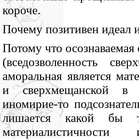
нигде уточнять и акцентир
короче.
Почему позитивен идеал 
Потому что осознаваемая 
(вседозволенность све
аморальная является мат
и сверхмещанской в 
иномирие-то подсознате
лишается какой бы 
материалистичност