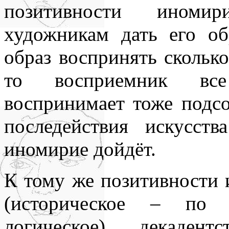
позитивности иноми
художникам дать его об
образ воспринять сколько
то восприемник все
воспринимает тоже подсо
последействия искусст
иномирие дойдёт.
К тому же позитивности 
(историческое – по 
логическое) декадент