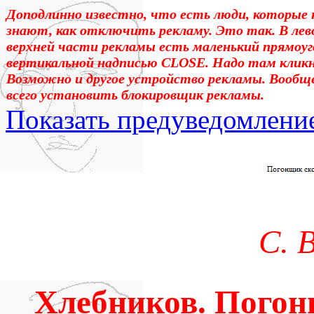
Доподлинно известно, что есть люди, которые 
знают, как отключить рекламу. Это так. В лев
верхней части рекламы есть маленький прямоуг
вертикальной надписью CLOSE. Надо там клик
Возможно и другое устройство рекламы. Вообщ
всего установить блокировщик рекламы.
Показать предуведомлени
Уважаемые! Умоляю: не са
отошли от суеты. – Перед 
трудным чтением. И ещё: п
С. 
достаточно, чтоб понять. 
медленно перечитать, или 
Хлебников. Погон
что не понятно.Прошу про