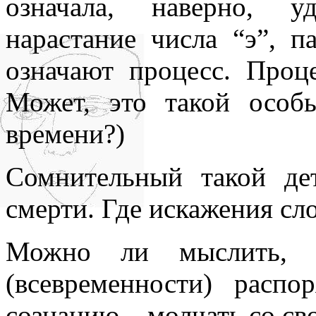
означала, наверно, у
нарастание числа “э”, п
означают процесс. Про
Может, это такой особ
времени?)
Сомнительный такой де
смерти. Где искажения сл
Можно ли мыслить, ч
(всевременности) распо
сознанию – молчать со св