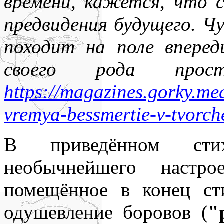
времени, кажется, что 
предвидения будущего. Чу
походит на поле вперед
своего рода простр
https://magazines.gorky.me
vremya-bessmertie-v-tvorch
В приведённом стих
необычнейшего настро
помещённое в конец ст
одушевление боровов (
"