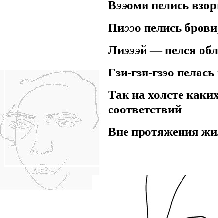
В
ээ
оми пелись взор
Пи
ээ
о пелись брови
Ли
эээ
й — пелся обл
Гзи-гзи-гз
э
о пелась 
Так на холсте каки
соответствий
Вне протяжения жи