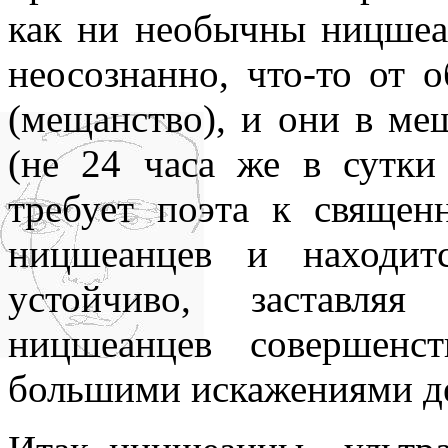
как ни необычны ницше
неосознанно, что-то от 
(мещанство), и они в ме
(не 24 часа же в сутки
требует поэта к священ
ницшеанцев и находит
устойчиво, заставля
ницшеанцев совершенс
большими искажениями де