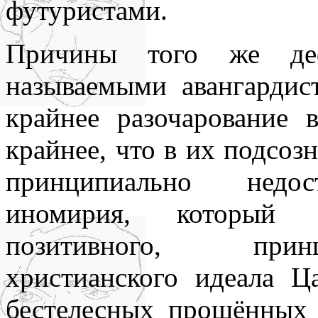
футуристами.
всюду применял как чисто 
противопоставляя подсозн
Причины того же деф
подсознательное часто при
называемыми авангарди
то обеспечивает любое чел
крайнее разочарование в
одна его часть, которая – 
крайнее, что в их подсоз
– обеспечивает в неприкл
принципиально недос
подсознаний автора и вос
иномирия, который 
поводу. По несокровенном
позитивного, прин
подсознаний в прикладном 
христианского идеала Ц
то, знаемом и рожденном з
бестелесных прощённых 