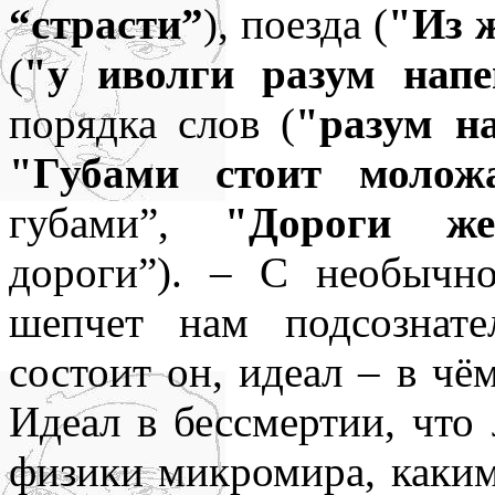
“страсти”
), поезда (
"Из 
(
"у иволги разум напе
порядка слов (
"разум н
"Губами стоит молож
губами”,
"Дороги же
дороги”). – С необычн
шепчет нам подсознат
состоит он, идеал – в чё
Идеал в бессмертии, что
физики микромира, каким