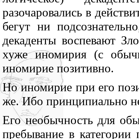
разочаровались в действит
бегут ни подсознательн
декаденты воспевают Зл
хуже иномирия (с обыч
иномирие позитивно.
Но иномирие при его поз
же. Ибо принципиально н
Его необычность для об
пребывание в категории 