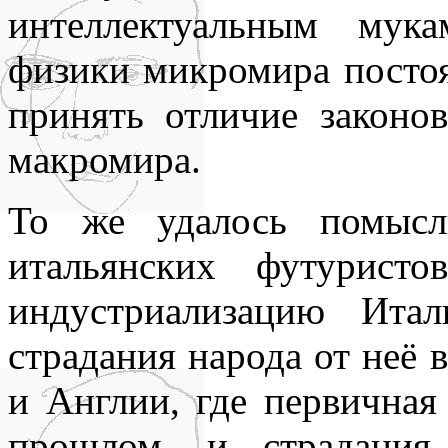
интеллектуальным мук
физики микромира посто
принять отличие законо
макромира.
То же удалось помысл
итальянских футурист
индустриализацию Ита
страдания народа от неё
и Англии, где первичная
прошлом, и страдания