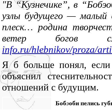
"В “Кузнечике”, в “Бобэ
узлы будущего — малый в
плеск… родина творчес
ветер богов с
info.ru/hlebnikov/proza/art
Я б больше понял, если
объяснил стеснительнос
отношений с будущим.
Боб
э
оби пелись губ