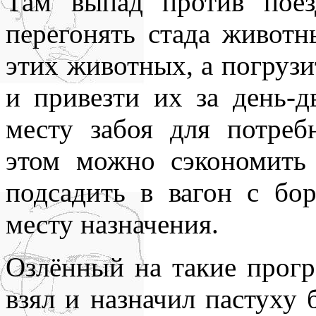
Там выпад против поез
перегонять стада живот
этих животных, а погрузит
и привезти их за день-д
месту забоя для потреб
этом можно сэкономить
подсадить в вагон с бо
месту назначения.
Озлённый на такие прогр
взял и назначил пастуху