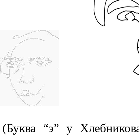
(Буква “э” у Хлебников