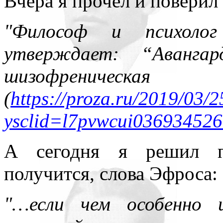
Вчера я прочёл и поверил 
всюду применял как чисто 
"Философ и психоло
противопоставляя подсозн
утверждает: “Авангар
подсознательное часто при
шизофрениче
то обеспечивает любое чел
(
https://proza.ru/2019/03/
одна его часть, которая – 
ysclid=l7pvwcui03693452
– обеспечивает в неприкл
подсознаний автора и вос
А сегодня я решил пр
поводу. По несокровенном
получится, слова Эфроса:
подсознаний в прикладном 
"…если чем особенно 
то, знаемом и рожденном з