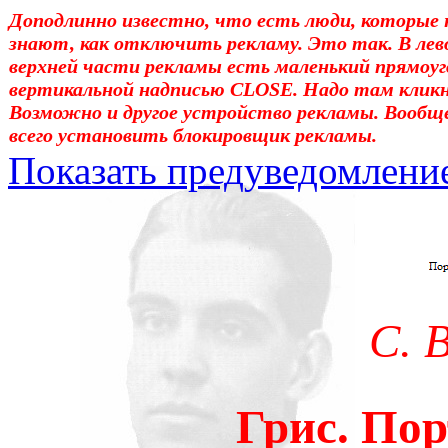
Доподлинно известно, что есть люди, которые 
знают, как отключить рекламу. Это так. В лев
верхней части рекламы есть маленький прямоуг
вертикальной надписью CLOSE. Надо там клик
Возможно и другое устройство рекламы. Вообщ
всего установить блокировщик рекламы.
Показать предуведомлени
Уважаемые! Умоляю: не са
отошли от суеты. – Перед 
трудным чтением. И ещё: п
С. 
достаточно, чтоб понять. 
медленно перечитать, или 
Грис. Пор
что не понятно.Прошу про