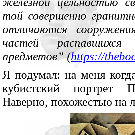
железной цельностью с
нигде уточнять и акцентир
той совершенно гранит
отличаются сооружения
частей распавшихся
предметов” (
https://thebo
Я подумал: на меня когда
кубистский портрет П
Наверно, похожестью на л