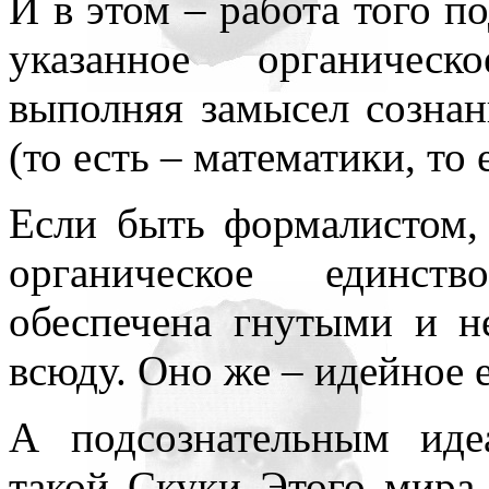
И в этом – работа того п
указанное органическ
выполняя замысел сознан
(то есть – математики, то 
Если быть формалистом, 
органическое единств
обеспечена гнутыми и н
всюду. Оно же – идейное 
А подсознательным иде
такой Скуки Этого мира,