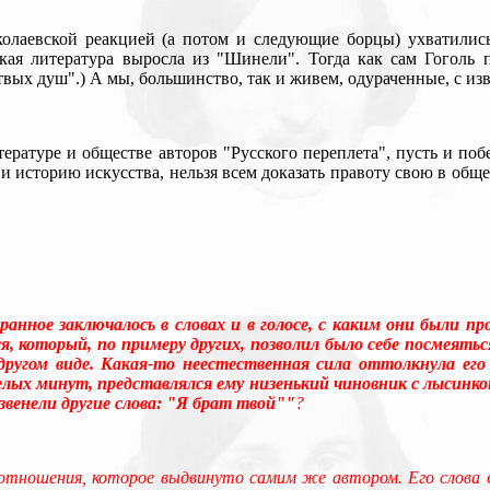
колаевской реакцией (а потом и следующие борцы) ухватились
ская литература выросла из "Шинели". Тогда как сам Гоголь
вых душ".) А мы, большинство, так и живем, одураченные, с из
ратуре и обществе авторов "Русского переплета", пусть и поб
и историю искусства, нельзя всем доказать правоту свою в обще
нное заключалось в словах и в голосе, с каким они были п
, который, по примеру других, позволил было себе посмеяться
 другом виде. Какая-то неестественная сила оттолкнула ег
селых минут, представлялся ему низенький чиновник с лысинк
венели другие слова: "Я брат твой""
?
 отношения, которое выдвинуто самим же автором. Его слова о