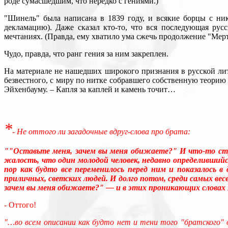
роде сумасшедшим, что нередко с гениями.)
"Шинель" была написана в 1839 году, и всякие борцы с ни
декламацию). Даже сказал кто-то, что вся последующая рус
мечтаниях. (Правда, ему хватило ума сжечь продолжение "Мерт
Чудо, правда, что ранг гения за ним закреплен.
На материале не нашедших широкого признания в русской лите
безвестного, с миру по нитке собравшего собственную теорию 
Эйхенбауму. – Капля за каплей и камень точит…
*
- Не оттого ли загадочные вдруг-слова про брата:
""Оставьте меня, зачем вы меня обижаете?" И что-то стра
жалость, что один молодой человек, недавно определившийся
пор как будто все переменилось перед ним и показалось в
приличных, светских людей. И долго потом, среди самых ве
зачем вы меня обижаете?" — и в этих проникающих словах з
- Оттого!
"…во всем описании как будто нет и тени того "братского"