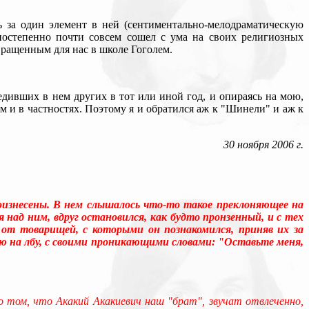
 за один элемент в ней (сентиментально-мелодраматическую
 постепенно почти совсем сошел с ума на своих религиозных
вращенным для нас в школе Гоголем.
едивших в нем других в тот или иной год, и опираясь на мою,
м и в частностях. Поэтому я и обратился аж к "Шинели" и аж к
30 ноября 2006 г.
роизнесены. В нем слышалось что-то такое преклоняющее на
 над ним, вдруг остановился, как будто пронзенный, и с тех
о от товарищей, с которыми он познакомился, приняв их за
ою на лбу, с своими проникающими словами: "Оставьте меня,
 том, что Акакий Акакиевич наш "брат", звучат отвлеченно,