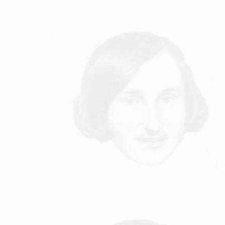
 поверьте, что захотеть понять не достаточно, чтоб понять.
училось, что я много лет пользовался устаревшим термином
ысячах мест, ни в будущем не пользоваться устаревшим.Ещё
поведенческому сну [отличающемуся от сезонного сна]) есть и
сюду применял как чисто человеческое, противопоставляя
есть только одна его часть, которая – в ранге подсознательного
есокровенному обеспечивается общение подсознаний в
овать.