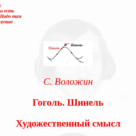
к
ы есть
 Надо там
 лучше
суеты. – Перед вами то, что называется трудным чтением. И ещё:
улировать вопрос о том, что не понятно.Прошу прощения! Так сл
 было писать «сверхсознательный». Так я не буду ни менять в т
ание». Оно-то или его аналог (как состояние, противоположное 
века вторая сигнальная система, а не сознание.) А я сознание в
ентируя, что оно-то обеспечивает любое человеческое деяние, и 
дсознаний автора и восприемника по сокровенному поводу. По н
енном замыслом сознания). Я не стану нигде уточнять и акцентир
С. Воложин
Гоголь. Шинель
Художественный смысл