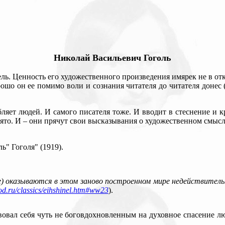
Николай Васильевич Гоголь
ель. Ценность его художественного произведения имярек не в от
рошо он ее помимо воли и сознания читателя до читателя донес (
ляет людей. И самого писателя тоже. И вводит в стеснение и к
ято. И – они прячут свои высказывания о художественном смысл
ь" Гоголя" (1919).
кие) оказываются в этом заново построенном мире недействите
rod.ru/classics/eihshinel.htm#ww23
).
вовал себя чуть не боговдохновленным на духовное спасение л