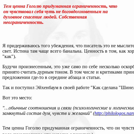
Тем ценна Гоголю придуманная ограниченность, что
он чувствовал себя чуть не боговдохновенным на
духовное спасение людей. Собственная
неограниченность.
Я придерживаюсь того убеждения, что писатель это не мыслит
свет. Истина там чаще всего банальна. Ценность в том, как хо
"как").
Будучи произнесенным, это уже само по себе несколько оскорб
принято считать дурным тоном. В том числе и критиками прин
предложении где-то в середине абзаца и статьи.
Так и поступил Эйхенбаум в своей работе "Как сделана "Шинел
Вот это место:
"…обычные соотношения и связи (психологические и логичес
замкнутый состав дум, чувств и желаний" (
http://philologos.na
Тем ценна Гоголю придуманная ограниченность, что он чувст