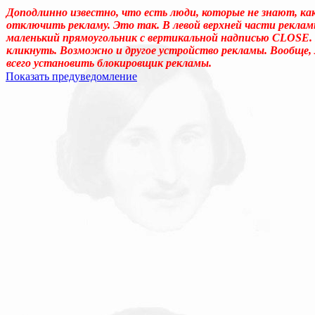
Доподлинно известно, что есть люди, которые не знают, ка
отключить рекламу. Это так. В левой верхней части реклам
маленький прямоугольник с вертикальной надписью CLOSE.
кликнуть. Возможно и другое устройство рекламы. Вообще,
всего установить блокировщик рекламы.
Показать предуведомление
Уважаемые! Умоляю: не садитесь читать, если ещё не отошли от 
Может, перечитать надо, или медленно перечитать, или сформ
«подсознательный» в отношении идеала автора, тогда как надо
одна накладка обнаружилась: неточное применение слова «созн
у животных, и у растений, и у бактерий. (Специфична для чело
подсознательному. Да и подсознательное часто применял, не акц
идеала – обеспечивает в неприкладном искусстве общение по
прикладном искусстве (которое о, в общем-то, знаемом и рожд