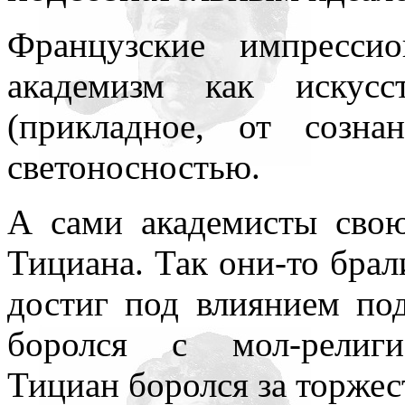
Французские импресси
академизм как искусс
(прикладное, от созн
светоносностью.
А сами академисты свою
Тициана. Так они-то брал
достиг под влиянием под
боролся с мол-религи
Тициан боролся за торжест