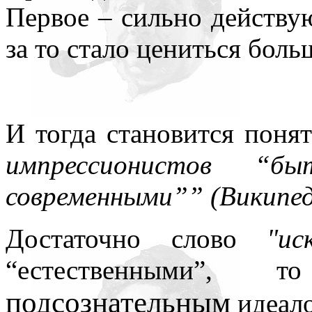
Первое – сильно действую
за то стало цениться боль
И тогда становится поня
импрессионистов “
современными”” (Википед
Достаточно слово
"ис
“естественными”, 
подсознательным
идеал