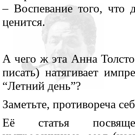
– Воспевание того, что 
ценится.
А чего ж эта Анна Толстов
писать) натягивает импр
“Летний день”?
Заметьте, противореча себ
Её статья посвяще