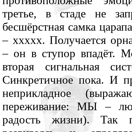
противоположные эмоц
третье, в стаде не за
бесшёрстная самка царап
– ххххх. Получается орн
– он в ступор впадёт. М
вторая сигнальная сис
Синкретичное пока. И пр
неприкладное (выража
переживание: МЫ – лю
радость жизни). Так 