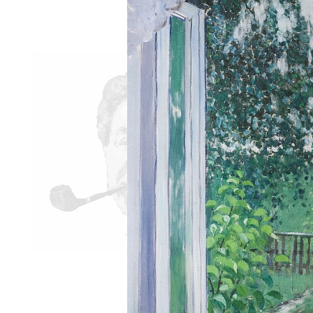
всюду применял как чисто 
противопоставляя подсозн
подсознательное часто при
то обеспечивает любое чел
одна его часть, которая – 
– обеспечивает в неприкл
подсознаний автора и вос
поводу. По несокровенном
подсознаний в прикладном 
то, знаемом и рожденном з