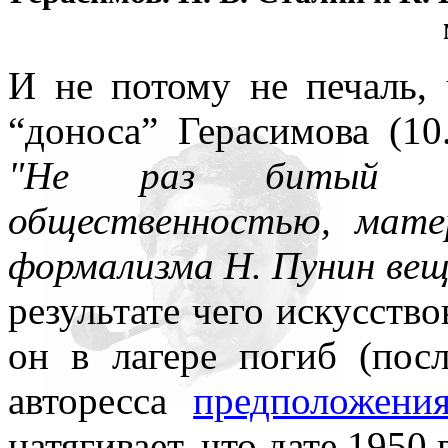
И не потому не печаль,
“доноса” Герасимова (1
"Не раз битый сов
общественностью, мате
формализма Н. Пунин веща
результате чего искусств
он в лагере погиб (посл
авторесса
предположени
натягивает, что дате 1950 