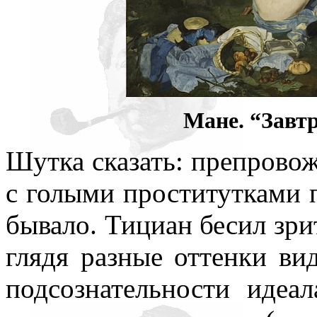
Мане. “Завтр
Шутка сказать: препрово
с голыми проститутками п
бывало. Тициан бесил зрит
глядя разные оттенки ви
подсознательности идеа