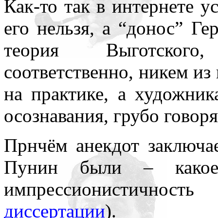
Как-то так в интернете у
его нельзя, а “донос” Г
теория Выготского
соответственно, никем из
на практике, а художник
осознавания, грубо говоря
Прнчём анекдот заключае
Пунин были – какое
импрессионистичност
диссертации
).