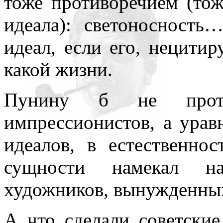
тоже противоречием (тож
идеала): светоносность
идеал, если его, нецитир
какой жизни.
Пунину б не проти
импрессионистов, а урав
идеалов, в естественно
сущности намекал на
художников, вынужденны
А что сделали советские