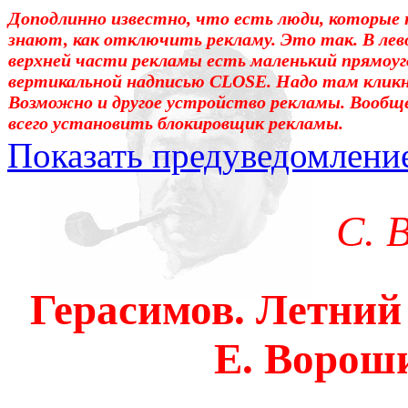
Доподлинно известно, что есть люди, которые 
знают, как отключить рекламу. Это так. В лев
верхней части рекламы есть маленький прямоуг
вертикальной надписью CLOSE. Надо там клик
Возможно и другое устройство рекламы. Вообщ
всего установить блокировщик рекламы.
Показать предуведомлени
Уважаемые! Умоляю: не са
С. 
отошли от суеты. – Перед 
трудным чтением. И ещё: п
Герасимов. Летний 
достаточно, чтоб понять. 
Е. Ворош
медленно перечитать, или 
что не понятно.Прошу про