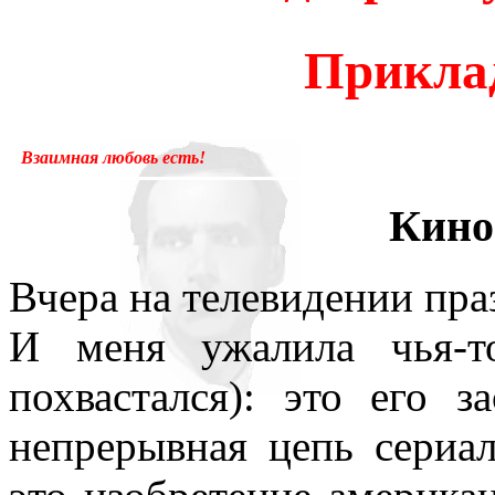
много лет пользовался ус
Прикла
«подсознательный» в отнош
надо было писать «сверхсо
Взаимная любовь есть!
менять в тысячах мест, ни
Кино
устаревшим.Ещё одна накл
применение слова «сознани
Вчера на телевидении пра
состояние, противоположн
И меня ужалила чья-т
[отличающемуся от сезонно
похвастался): это его 
у растений, и у бактерий.
непрерывная цепь сериа
вторая сигнальная система,