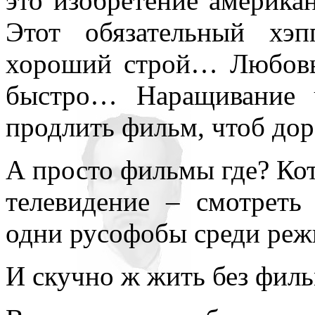
это изобретение американ
всюду применял как чисто 
Этот обязательный хэ
противопоставляя подсозн
хороший строй… Любовь 
подсознательное часто при
быстро… Наращивание ч
то обеспечивает любое чел
продлить фильм, чтоб до
одна его часть, которая – 
А просто фильмы где? Ко
– обеспечивает в неприкл
телевидение – смотреть 
подсознаний автора и вос
одни русофобы среди режи
поводу. По несокровенном
подсознаний в прикладном 
И скучно ж жить без филь
то, знаемом и рожденном з