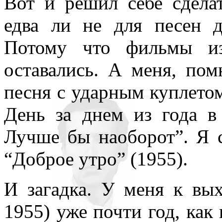
Вот и решил себе сдел
нигде уточнять и акцентир
едва ли не для песен д
Потому что фильмы из
оставались. А меня, по
песня с ударным куплетом
День за днем из года в
Лучше бы наоборот”. Я 
“Доброе утро” (1955).
И загадка. У меня к вы
1955) уже почти год, как