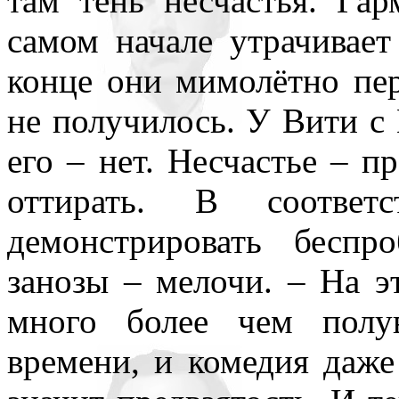
там тень несчастья. Га
самом начале утрачивае
конце они мимолётно пе
не получилось. У Вити с 
его – нет. Несчастье – п
оттирать. В соотве
демонстрировать беспр
занозы – мелочи. – На э
много более чем полу
времени, и комедия даже