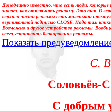
Доподлинно известно, что есть люди, которые 
знают, как отключить рекламу. Это так. В лев
верхней части рекламы есть маленький прямоуг
вертикальной надписью CLOSE. Надо там клик
Возможно и другое устройство рекламы. Вообщ
всего установить блокировщик рекламы.
Показать предуведомлени
Уважаемые! Умоляю: не са
С. 
отошли от суеты. – Перед 
трудным чтением. И ещё: п
Соловьёв-С
достаточно, чтоб понять. 
медленно перечитать, или 
С добрым у
что не понятно.Прошу про