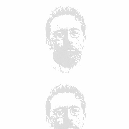
 поверьте, что захотеть понять не достаточно, чтоб понять.
училось, что я много лет пользовался устаревшим термином
ысячах мест, ни в будущем не пользоваться устаревшим.Ещё
поведенческому сну [отличающемуся от сезонного сна]) есть и
сюду применял как чисто человеческое, противопоставляя
есть только одна его часть, которая – в ранге подсознательного
есокровенному обеспечивается общение подсознаний в
овать.