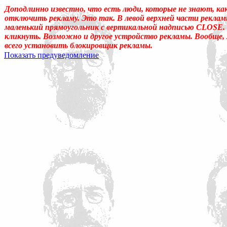
Доподлинно известно, что есть люди, которые не знают, ка
отключить рекламу. Это так. В левой верхней части реклам
маленький прямоугольник с вертикальной надписью CLOSE.
кликнуть. Возможно и другое устройство рекламы. Вообще,
всего установить блокировщик рекламы.
Показать предуведомление
Уважаемые! Умоляю: не садитесь читать, если ещё не отошли от 
Может, перечитать надо, или медленно перечитать, или сформ
«подсознательный» в отношении идеала автора, тогда как надо
одна накладка обнаружилась: неточное применение слова «созн
у животных, и у растений, и у бактерий. (Специфична для чело
подсознательному. Да и подсознательное часто применял, не акц
идеала – обеспечивает в неприкладном искусстве общение по
прикладном искусстве (которое о, в общем-то, знаемом и рожд