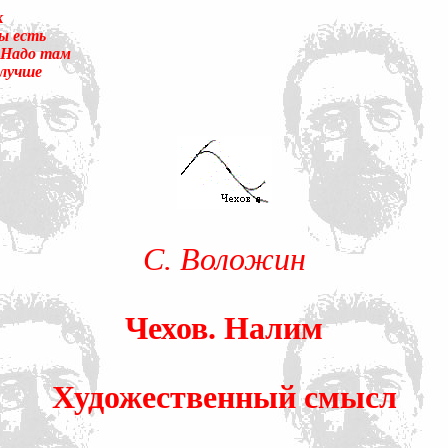
к
ы есть
 Надо там
 лучше
суеты. – Перед вами то, что называется трудным чтением. И ещё:
улировать вопрос о том, что не понятно.Прошу прощения! Так сл
 было писать «сверхсознательный». Так я не буду ни менять в т
ание». Оно-то или его аналог (как состояние, противоположное 
века вторая сигнальная система, а не сознание.) А я сознание в
ентируя, что оно-то обеспечивает любое человеческое деяние, и 
дсознаний автора и восприемника по сокровенному поводу. По н
С. Воложин
енном замыслом сознания). Я не стану нигде уточнять и акцентир
Чехов. Налим
Художественный смысл