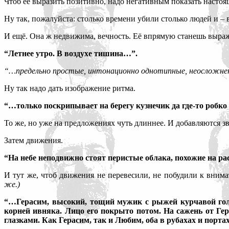
Чтоб её выразить позитивно, надо негативным показать настоя
Ну так, пожалуйста: столько времени убили столько людей и –
И ещё. Она ж недвижима, вечность. Её впрямую станешь выражат
“Летнее утро. В воздухе тишина…”.
“…предельно простые, интонационно однотипные, неосложне
Ну так надо дать изображение ритма.
“…только поскрипывает на берегу кузнечик да где-то робк
То же, но уже на предложениях чуть длиннее. И добавляются зв
Затем движения.
“На небе неподвижно стоят перистые облака, похожие на ра
И тут же, чтоб движения не перевесили, не побудили к вним
же.)
“…Герасим, высокий, тощий мужик с рыжей курчавой голов
корней ивняка. Лицо его покрыто потом. На сажень от Ге
глазками. Как Герасим, так и Любим, оба в рубахах и портах