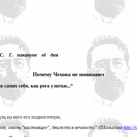
С. Г. накануне её дня
Почему Чехова не понимают
 самих себя, как рога улитки...”
уть из него его подноготную.
волом, сквозь "настоящее", движется вечность” (Шалыгина
http:/