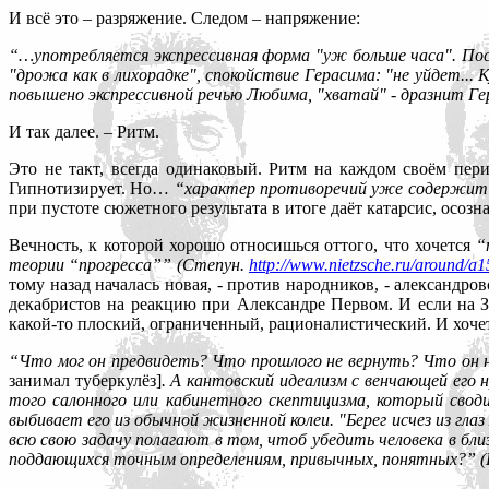
И всё это – разряжение. Следом – напряжение:
“…употребляется экспрессивная форма "уж больше часа". Пос
"дрожа как в лихорадке", спокойствие Герасима: "не уйдет...
повышено экспрессивной речью Любима, "хватай" - дразнит Ге
И так далее. – Ритм.
Это не такт, всегда одинаковый. Ритм на каждом своём пер
Гипнотизирует. Но…
“характер противоречий уже содержит
при пустоте сюжетного результата в итоге даёт катарсис, осозна
Вечность, к которой хорошо относишься оттого, что хочется
“
теории “прогресса”” (Степун.
http://www.nietzsche.ru/around/a1
тому назад началась новая, - против народников, - александро
декабристов на реакцию при Александре Первом. И если на Зап
какой-то плоский, ограниченный, рационалистический. И хочет
“Что мог он предвидеть? Что прошлого не вернуть? Что он ник
занимал туберкулёз]
. А кантовский идеализм с венчающей его 
того салонного или кабинетного скептицизма, который свод
выбивает его из обычной жизненной колеи. "Берег исчез из гл
всю свою задачу полагают в том, чтоб убедить человека в бли
поддающихся точным определениям, привычных, понятных?” 