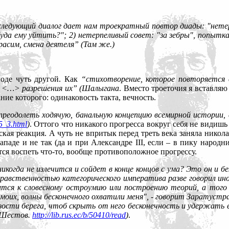
ледующий диалог дает нам троекратный повтор диады: "нетерпе
 Куда ему уйтить?"; 2) нетерпеливый совет: "за зебры", попыт
расим, смена деятеля” (Там же.)
иоде чуть другой. Как
“стихотворение, которое повторяется в
 <…> разрешения их” (Шалыгана
. Вместо троеточия я вставляю
ние которого: одинаковость такта, вечность.
преодолеть ходячую, банальную концепцию всемирной истории,
5_3.html
)
. Оттого что никакого прогресса вокруг себя не видишь и
вская реакция. А чуть не впритык перед треть века заняла никол
аде и не так (да и при Александре III, если – в пику народни
ся воспеть что-то, вообще противоположное прогрессу.
огда не излечится и сойдет в конце концов с ума? Это он и без
нравственностью категорического императива разве говорил ино
ится к словесному остроумию или построению теорий, а того 
аз моих, волны бесконечного охватили меня", - говорит Заратус
зости берега, чтоб скрыть от него бесконечность и удержать ег
(Шестов.
http://lib.rus.ec/b/50410/read
)
.