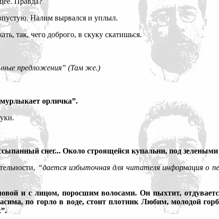
щее. Правда?
 впустую. Налим вырвался и уплыл.
ь, так, чего доброго, в скуку скатишься.
нные предложения” (Там же.)
о мурлыкает орличка”.
уки.
ссыпанный снег... Около строящейся купальни, под зелеными
ательности,
“дается избыточная для читателя информация о пе
ой и с лицом, поросшим волосами. Он пыхтит, отдувается и
расима, по горло в воде, стоит плотник Любим, молодой го
”.