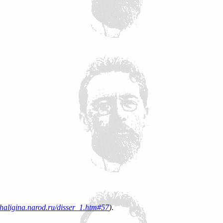
/shaligina.narod.ru/disser_1.htm#57
)
.