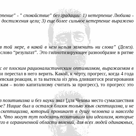
ние" - " спокойствие" без градации: 1) нетерпение Любима -
ка достижения цели; 3) еще более сильное нетерпение выражено
 той мере, в какой в нем нельзя заменить ни слова” (Делез)
.
 слово “результат”. Это гипнотизирующее разнообразие в ритме
 с ее плоским рационалистическим оптимизмом, выражаемом в
 перестал в него верить. Какой, к чёрту, прогресс, когда 4 года
аевская реакция, и та вытекла из день длившегося реагирования
кам – волю капитализму считать за прогресс), то прогресс это
 позитивизма и без науки знал
[для Чехова место сумасшествия
е? Ницше был и остался близок только язык скептицизма, и не
скептицизма, который проникает в душу человека и навсегда
тра. Что могут тут поделать позитивизм или идеализм, которые
о в ограниченной области явлений, для всех людей одинаковых,