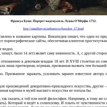
Франсуа Буше. Портрет мадемуазель Луизы О'Мёрфи. 1752.
http://smallbay.ru/artbarocco/boucher_27.html
авлено в название картины. Википедия пишет, что один из прид
ют порнографические сайты, обеспечивая клиентов проституткам
е видно.
 пишут, было 14 лет) являет саму невинность. А, с другой сторон
 отношению к девочкам младше 18 лет. В XVIII столетии их сов
ыла лишь притворная, игривая, призванная вызвать тем больший
во. Призванное заражать, усиливать заранее известное автору
 для произведений декоративно-прикладного искусства, другие 
анная картина в музей высшего искусства не попала бы.
так сказать, к той или иной философии. Например, к тому же со
имать). Который и ведёт к солипсизму. И плыть от чувственности