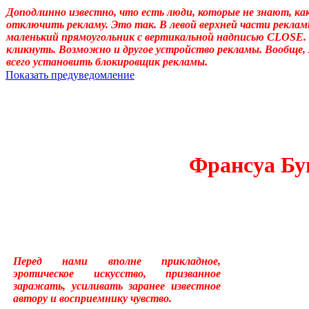
Доподлинно известно, что есть люди, которые не знают, ка
отключить рекламу. Это так. В левой верхней части реклам
маленький прямоугольник с вертикальной надписью CLOSE.
кликнуть. Возможно и другое устройство рекламы. Вообще,
всего установить блокировщик рекламы.
Показать предуведомление
Уважаемые! Умоляю: не садитесь читать, если ещё не отошли от 
Может, перечитать надо, или медленно перечитать, или сформ
«подсознательный» в отношении идеала автора, тогда как надо
одна накладка обнаружилась: неточное применение слова «созн
у животных, и у растений, и у бактерий. (Специфична для чело
подсознательному. Да и подсознательное часто применял, не акц
Франсуа Бу
идеала – обеспечивает в неприкладном искусстве общение по
прикладном искусстве (которое о, в общем-то, знаемом и рожд
Перед нами вполне прикладное,
эротическое искусство, призванное
заражать, усиливать заранее известное
автору и восприемнику чувство.