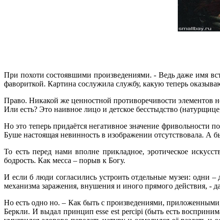
При похоти состоявшими произведениями. - Ведь даже имя вст
фавориткой. Картина сослужила службу, какую теперь оказыва
Право. Никакой же ценностной противоречивости элементов н
Или есть? Это наивное лицо и детское бесстыдство (натурщице,
Но это теперь придаётся негативное значение фривольности по
Буше настоящая невинность в изображении отсутствовала. А б
То есть перед нами вполне прикладное, эротическое искусст
бодрость. Как месса – порыв к Богу.
И если б люди согласились устроить отдельные музеи: одни –
механизма заражения, внушения и иного прямого действия, - д
Но есть одно но. – Как быть с произведениями, приложенными, 
Беркли. И выдал принцип esse est percipi (быть есть восприн