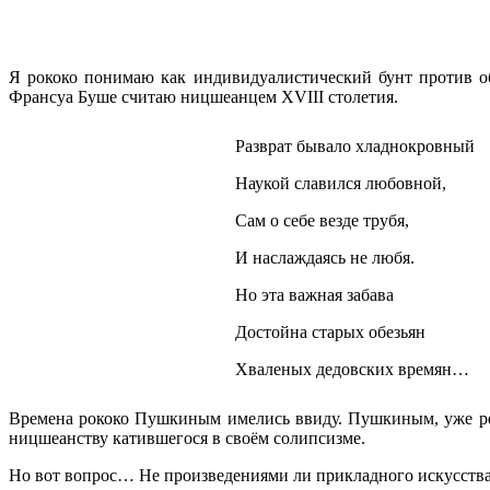
Я рококо понимаю как индивидуалистический бунт против об
Франсуа Буше считаю ницшеанцем XVIII столетия.
Разврат бывало хладнокровный
Наукой славился любовной,
Сам о себе везде трубя,
И наслаждаясь не любя.
Но эта важная забава
Достойна старых обезьян
Хваленых дедовских времян…
Времена рококо Пушкиным имелись ввиду. Пушкиным, уже ре
ницшеанству катившегося в своём солипсизме.
Но вот вопрос… Не произведениями ли прикладного искусства