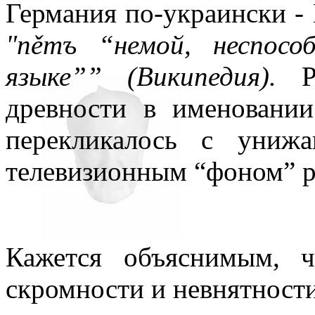
Германия по-украински - 
"
něm
ъ “немой, неспосо
языке”” (Википедия).
древности в именовании
перекликалось с униж
телевизионным “фоном” р
Кажется объяснимым, 
скромности и невнятност