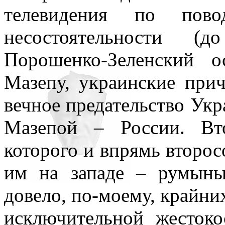
всюду применял как чисто 
телевидения по пово
противопоставляя подсозн
несостоятельности (
подсознательное часто при
Порошенко-Зеленский о
то обеспечивает любое чел
Мазепу, украинские при
одна его часть, которая – 
вечное предательство Ук
– обеспечивает в неприкл
Мазепой – России. Вт
подсознаний автора и вос
которого и впрямь второс
поводу. По несокровенном
им на западе – румыны,
подсознаний в прикладном 
довело, по-моему, крайни
то, знаемом и рожденном з
исключительной жесток