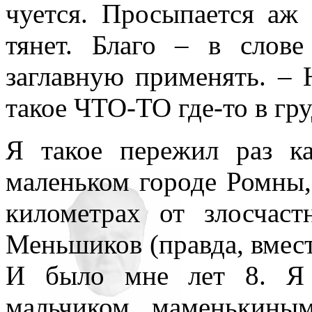
чуется. Просыпается аж
тянет. Благо – в слов
заглавную применять. – 
такое ЧТО-ТО где-то в г
Я такое пережил раз к
маленьком городе Ромны,
километрах от злосчаст
Меньшиков (правда, вмес
И было мне лет 8. Я 
мальчиком, маменькины