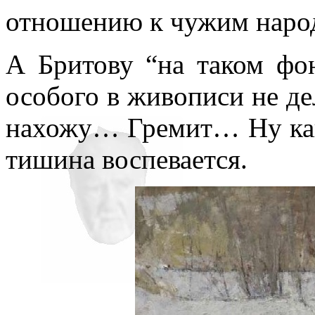
нигде уточнять и акцентир
отношению к чужим наро
А Бритову “на таком фо
особого в живописи не дел
нахожу… Гремит… Ну како
тишина воспевается.