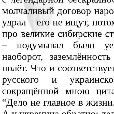
молчаливый договор народ
удрал – его не ищут, пото
про великие сибирские ст
– подумывал было уех
наоборот, заземлённост
полёт. Что и соответствуе
русского и украинск
сокращённой мною цита
“Дело не главное в жизни.
А у украинца обратно: дел