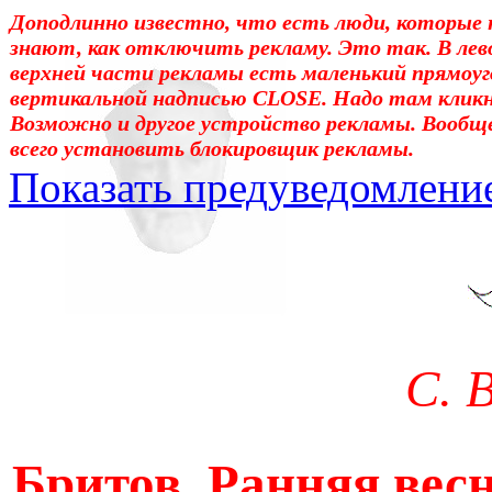
Доподлинно известно, что есть люди, которые 
знают, как отключить рекламу. Это так. В лев
верхней части рекламы есть маленький прямоуг
вертикальной надписью CLOSE. Надо там клик
Возможно и другое устройство рекламы. Вообщ
всего установить блокировщик рекламы.
Показать предуведомлени
Уважаемые! Умоляю: не са
отошли от суеты. – Перед 
трудным чтением. И ещё: п
С. 
достаточно, чтоб понять. 
медленно перечитать, или 
Бритов. Ранняя весн
что не понятно.Прошу про